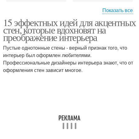
Показать все
15 эффектных идей для акцентных
Краска с насыщенным
Цвета для стен
стен, которые вдохновят на
пигментом
преображение интерьера
Пустые однотонные стены - верный признак того, что
интерьер был оформлен любителями.
Краски под интерьер
Профессиональные дизайнеры интерьера знают, что от
оформления стен зависит многое.