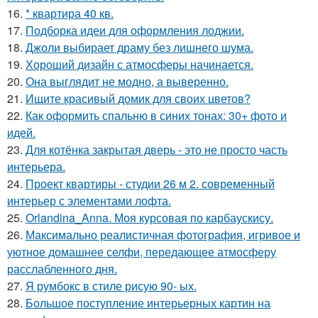
16.
* квартира 40 кв.
17.
Подборка идеи для оформления лоджии.
18.
Джоли выбирает драму без лишнего шума.
19.
Хороший дизайн с атмосферы начинается.
20.
Она выглядит не модно, а выверенно.
21.
Ищите красивый домик для своих цветов?
22.
Как оформить спальню в синих тонах: 30+ фото и
идей.
23.
Для котёнка закрытая дверь - это не просто часть
интерьера.
24.
Проект квартиры - студии 26 м 2. современный
интерьер с элементами лофта.
25.
Orlandina_Anna. Моя курсовая по карбаускису.
26.
Максимально реалистичная фотография, игривое и
уютное домашнее селфи, передающее атмосферу
расслабленного дня.
27.
Я румбокс в стиле рисую 90- ых.
28.
Большое поступление интерьерных картин на