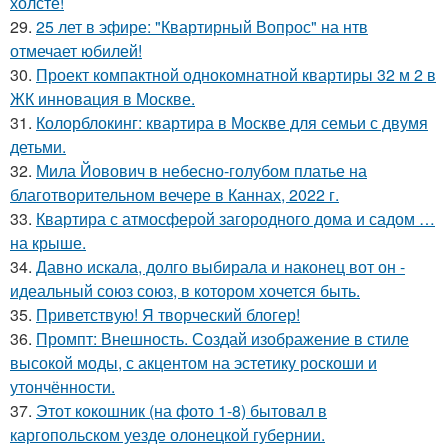
холсте!
29.
25 лет в эфире: "Квартирный Вопрос" на нтв
отмечает юбилей!
30.
Проект компактной однокомнатной квартиры 32 м 2 в
ЖК инновация в Москве.
31.
Колорблокинг: квартира в Москве для семьи с двумя
детьми.
32.
Мила Йовович в небесно-голубом платье на
благотворительном вечере в Каннах, 2022 г.
33.
Квартира с атмосферой загородного дома и садом …
на крыше.
34.
Давно искала, долго выбирала и наконец вот он -
идеальный союз союз, в котором хочется быть.
35.
Приветствую! Я творческий блогер!
36.
Промпт: Внешность. Создай изображение в стиле
высокой моды, с акцентом на эстетику роскоши и
утончённости.
37.
Этот кокошник (на фото 1-8) бытовал в
каргопольском уезде олонецкой губернии.