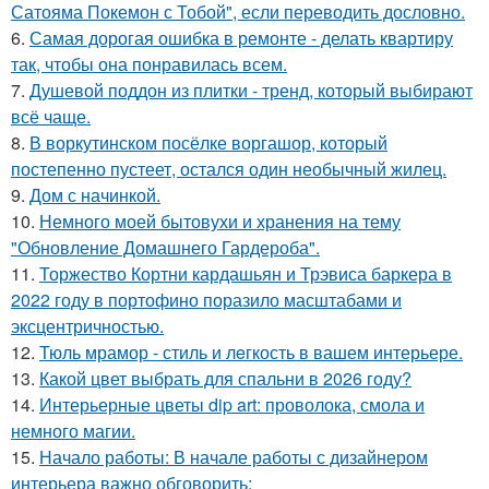
Сатояма Покемон с Тобой", если переводить дословно.
6.
Самая дорогая ошибка в ремонте - делать квартиру
так, чтобы она понравилась всем.
7.
Душевой поддон из плитки - тренд, который выбирают
всё чаще.
8.
В воркутинском посёлке воргашор, который
постепенно пустеет, остался один необычный жилец.
9.
Дом с начинкой.
10.
Немного моей бытовухи и хранения на тему
"Обновление Домашнего Гардероба".
11.
Торжество Кортни кардашьян и Трэвиса баркера в
2022 году в портофино поразило масштабами и
эксцентричностью.
12.
Тюль мрамор - стиль и лeгкость в вашем интерьере.
13.
Какой цвет выбрать для спальни в 2026 году?
14.
Интерьерные цветы dip art: проволока, смола и
немного магии.
15.
Начало работы: В начале работы с дизайнером
интерьера важно обговорить: