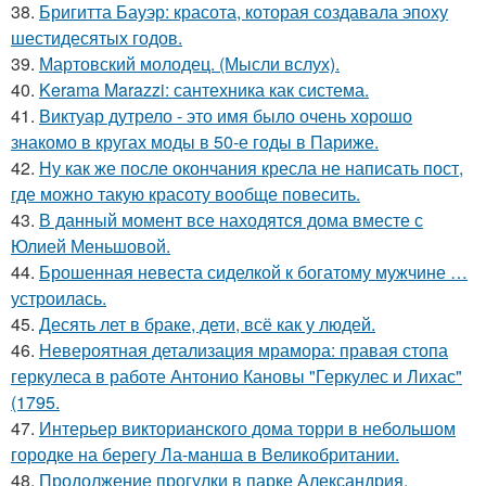
38.
Бригитта Бауэр: красота, которая создавала эпоху
шестидесятых годов.
39.
Мартовский молодец. (Мысли вслух).
40.
Kerama Marazzi: сантехника как система.
41.
Виктуар дутрело - это имя было очень хорошо
знакомо в кругах моды в 50-е годы в Париже.
42.
Ну как же после окончания кресла не написать пост,
где можно такую красоту вообще повесить.
43.
В данный момент все находятся дома вместе с
Юлией Меньшовой.
44.
Брошенная невеста сиделкой к богатому мужчине …
устроилась.
45.
Десять лет в браке, дети, всё как у людей.
46.
Невероятная детализация мрамора: правая стопа
геркулеса в работе Антонио Кановы "Геркулес и Лихас"
(1795.
47.
Интерьер викторианского дома торри в небольшом
городке на берегу Ла-манша в Великобритании.
48.
Продолжение прогулки в парке Александрия.