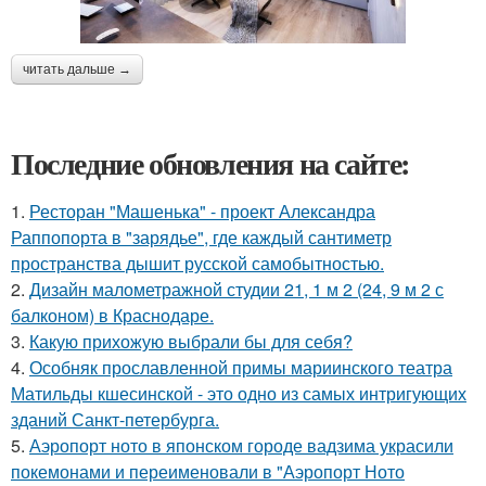
читать дальше →
Последние обновления на сайте:
1.
Ресторан "Машенька" - проект Александра
Раппопорта в "зарядье", где каждый сантиметр
пространства дышит русской самобытностью.
2.
Дизайн малометражной студии 21, 1 м 2 (24, 9 м 2 с
балконом) в Краснодаре.
3.
Какую прихожую выбрали бы для себя?
4.
Особняк прославленной примы мариинского театра
Матильды кшесинской - это одно из самых интригующих
зданий Санкт-петербурга.
5.
Аэропорт ното в японском городе вадзима украсили
покемонами и переименовали в "Аэропорт Ното