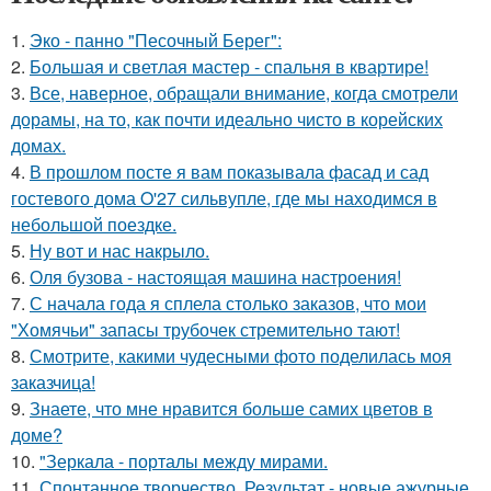
1.
Эко - панно "Песочный Берег":
2.
Большая и светлая мастер - спальня в квартире!
3.
Все, наверное, обращали внимание, когда смотрели
дорамы, на то, как почти идеально чисто в корейских
домах.
4.
В прошлом посте я вам показывала фасад и сад
гостевого дома O'27 сильвупле, где мы находимся в
небольшой поездке.
5.
Ну вот и нас накрыло.
6.
Оля бузова - настоящая машина настроения!
7.
С начала года я сплела столько заказов, что мои
"Хомячьи" запасы трубочек стремительно тают!
8.
Смотрите, какими чудесными фото поделилась моя
заказчица!
9.
Знаете, что мне нравится больше самих цветов в
доме?
10.
"Зеркала - порталы между мирами.
11.
Спонтанное творчество. Результат - новые ажурные