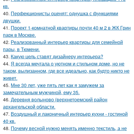
кв.
40.
Перфекционисты оценят: однушка с функциями
двушки.
41.
Проект 1-комнатной квартиры почти 40 м 2 в ЖК Грин
парк в Москве.
42.
Реализованный интерьер квартиры для семейной
пары, в Тюмени.
43.
Какую цель ставят дизайнеру интерьера?
44.
Я всегда мечтала о уютном и стильном доме, но не
таком, вылизанном, где все идеально, как будто никто не
живет.
45.
Мне 30 лет, уже пять лет как я замужем за
замечательным мужчиной, ему 35.
46.
Деревня волыново (верхнетоемский район
архангельской области.
47.
Воздушный и лаконичный интерьер кухни - гостиной
40 кв.
48.
Почему весной нужно менять именно текстиль, а не