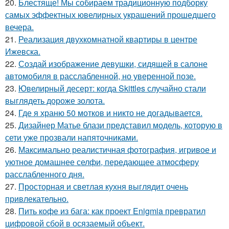
20.
Блестяще! Мы собираем традиционную подборку
самых эффектных ювелирных украшений прошедшего
вечера.
21.
Реализация двухкомнатной квартиры в центре
Ижевска.
22.
Создай изображение девушки, сидящей в салоне
автомобиля в расслабленной, но уверенной позе.
23.
Ювелирный десерт: когда Skittles случайно стали
выглядеть дороже золота.
24.
Где я храню 50 мотков и никто не догадывается.
25.
Дизайнер Матье блази представил модель, которую в
сети уже прозвали напяточниками.
26.
Максимально реалистичная фотография, игривое и
уютное домашнее селфи, передающее атмосферу
расслабленного дня.
27.
Просторная и светлая кухня выглядит очень
привлекательно.
28.
Пить кофе из бага: как проект Enigmia превратил
цифровой сбой в осязаемый объект.