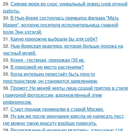
29.
Сияние моря во снах: уникальный ловец снов ручной
работы.
30.
В Нью-йорке состоялась премьера фильма "Мать
Мария", которую посетила исполнительница главной
роли Энн хэтэуэй.
31.
Какую прихожую выбрали бы для себя?
32.
Нью-йоркская квартира, которая больше похожа на
частный музей.
33.
Кухня - гостиная, прихожая (35 кв.
34.
В прихожей не место растениям?
35.
Когда интерьер перестаёт быть просто
пространством, он становится заявлением.
36.
Промпт: Не меняй черты лица создай триптих в стиле
гламурной фотосессии, вдохновлённый этим
референсом.
37.
Старт продаж премиалки в старой Москве.
38.
Ну как же после окончания кресла не написать пост,
где можно такую красоту вообще повесить.
39.
Реализованный интерьер квартиры, площадью 118