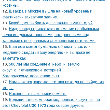
корзины.
12.
Швабра в Москве вышла на новый уровень и
фактически захватила здание.
13.
Какой цвет выбрать для спальни в 2026 году?
14.
Нидерланды привлекают внимание необычными
велосипедными тоннелями, построенными под
каналами с прозрачными стеклянными потолками.
15.
Ваш дом может буквально обнимать вас или
медленно съедать вашу энергию - и вы даже не
заметите как.
16.
500 лет мы соединяем_небо_и_землю
округ_с_пятивековой_историей
богородскому_поселению_500.
17.
Нам кажется, каретная стяжка никогда не выйдет из
моды.
18.
Наконец - то закончили ремонт.
19.
Большинство кемперов медленные и скучные, но
этот Chevrolet C30 1972 года совсем другой.