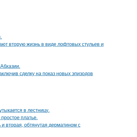
.
ают вторую жизнь в виде лофтовых стульев и
 Абхазии.
заключив сделку на показ новых эпизодов
утыкается в лестницу.
 простое платье.
 и вторая, обтянутая дерматином с