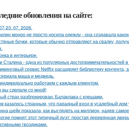
ледние обновления на сайте:
07-23. 07. 2026.
илин монро не просто носила одежду - она создавала канон
тяные бочки, которые обычно отправляют на свалку, получ
в.
онка в интерьере.
и Сталина - одна из популярных достопримечательностей в
иминговый сервис Netflix расширяет библиотеку контента, 
сериала маша и медведь.
индивидуально работаем с каждым клиентом.
о вы сделали со мной!
ый страх разблокирован: Балаклава с клещами.
м казалось странным, что парадный вход в усадебный дом 
ина шейк показала, как выглядеть на миллион, надев самое
огие помнят этот типичный дуэт: простая деревянная дверь
ативными гвоздиками.