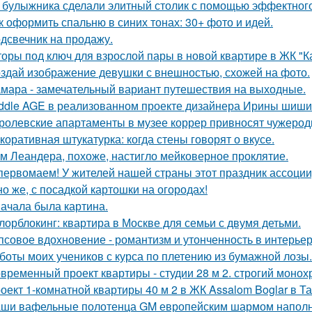
 булыжника сделали элитный столик с помощью эффектного
к оформить спальню в синих тонах: 30+ фото и идей.
дсвечник на продажу.
оры под ключ для взрослой пары в новой квартире в ЖК "К
здай изображение девушки с внешностью, схожей на фото.
мара - замечательный вариант путешествия на выходные.
ddle AGE в реализованном проекте дизайнера Ирины шиши
ролевские апартаменты в музее коррер привносят чужеродн
коративная штукатурка: когда стены говорят о вкусе.
м Леандера, похоже, настигло мейковерное проклятие.
первомаем! У жителей нашей страны этот праздник ассоци
но же, с посадкой картошки на огородах!
ачала была картина.
лорблокинг: квартира в Москве для семьи с двумя детьми.
псовое вдохновение - романтизм и утонченность в интерьер
боты моих учеников с курса по плетению из бумажной лозы.
временный проект квартиры - студии 28 м 2. строгий монох
оект 1-комнатной квартиры 40 м 2 в ЖК Assalom Boglar в Т
ши вафельные полотенца GM европейским шармом напол