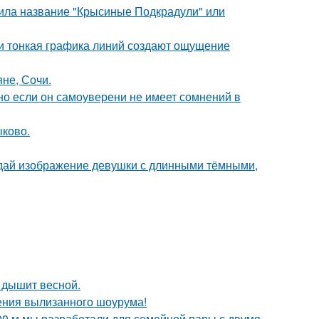
чила название "Крысиные Подкрадули" или
 и тонкая графика линий создают ощущение
яне, Сочи.
но если он самоуверени не имеет сомнений в
ыково.
здай изображение девушки с длинными тёмными,
 дышит весной.
ения вылизанного шоурума!
00 м мы разработали для семейной пары с двумя