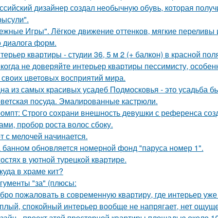
ссийский дизайнер создал необычную обувь, которая полу
рысули".
ежные Игры". Лёгкое движение оттенков, мягкие переливы
о диалога форм.
терьер квартиры - студии 36, 5 м 2 (+ балкон) в красной пол
когда не доверяйте интерьер квартиры пессимисту, особен
 своих цветовых восприятий мира.
на из самых красивых усадеб Подмосковья - это усадьба б
ветская посуда. Эмалированные кастрюли.
омпт: Строго сохрани внешность девушки с референса со
ами, пробор роста волос сбоку.
т с мелочей начинается.
 банном обновляется номерной фонд "паруса номер 1".
гостях в уютной турецкой квартире.
куда в храме кит?
гументы "за" (плюсы:
бро пожаловать в современную квартиру, где интерьер уже
плый, спокойный интерьер вообще не напрягает, нет ощущ
зайн - проект этой просторной квартиры площадью около 1