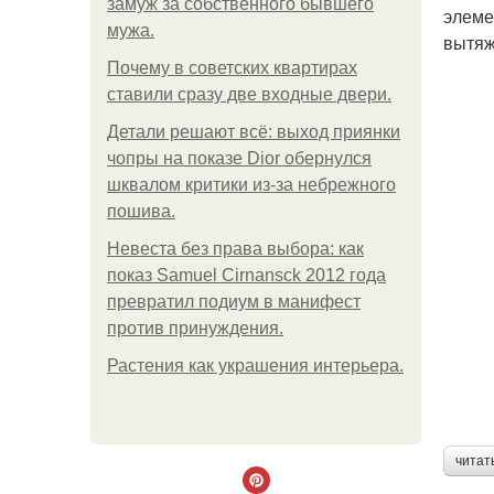
замуж за собственного бывшего
элеме
мужа.
вытяж
Почему в советских квартирах
ставили сразу две входные двери.
Детали решают всё: выход приянки
чопры на показе Dior обернулся
шквалом критики из-за небрежного
пошива.
Невеста без права выбора: как
показ Samuel Cirnansck 2012 года
превратил подиум в манифест
против принуждения.
Растения как украшения интерьера.
читат