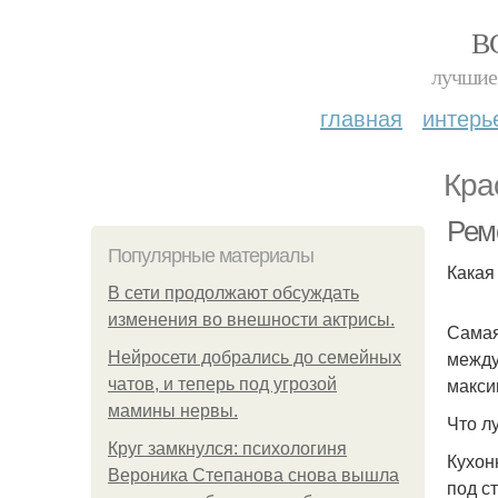
В
лучшие 
главная
интерь
Кра
Ремо
Популярные материалы
Какая
В сети продолжают обсуждать
изменения во внешности актрисы.
Самая
между
Нейросети добрались до семейных
макси
чатов, и теперь под угрозой
мамины нервы.
Что л
Круг замкнулся: психологиня
Кухон
Вероника Степанова снова вышла
под с