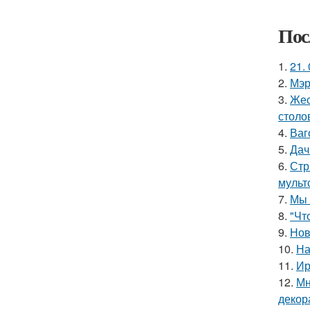
Пос
1.
21. 
2.
Мэр
3.
Жес
столо
4.
Ваг
5.
Дач
6.
Стр
мульт
7.
Мы 
8.
"Чт
9.
Нов
10.
На
11.
Ир
12.
Мн
декор