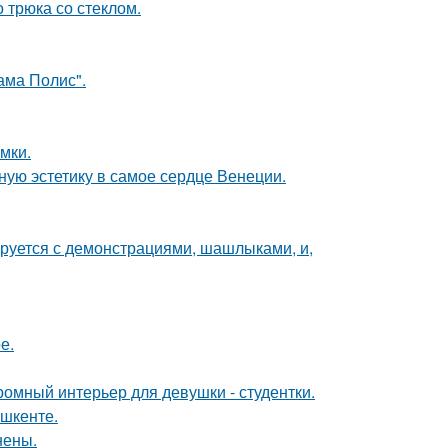
 трюка со стеклом.
ама Полис".
мки.
ую эстетику в самое сердце Венеции.
ируется с демонстрациями, шашлыками, и,
е.
ромный интерьер для девушки - студентки.
ашкенте.
нены.