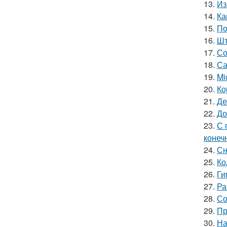
13.
Из
14.
Ка
15.
По
16.
Шт
17.
Со
18.
Са
19.
Mi
20.
Ко
21.
Де
22.
До
23.
С 
конеч
24.
Сн
25.
Ко
26.
Ги
27.
Ра
28.
Со
29.
Пр
30.
На