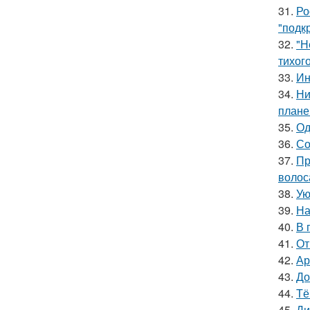
31.
Ро
"подк
32.
"Н
тихог
33.
Ин
34.
Ни
плане
35.
Од
36.
Со
37.
Пр
волос
38.
Ую
39.
На
40.
В 
41.
От
42.
Ар
43.
До
44.
Тё
45.
Ди