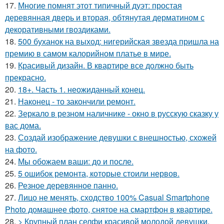
17.
Многие помнят этот типичный дуэт: простая
деревянная дверь и вторая, обтянутая дерматином с
декоративными гвоздиками.
18.
500 буханок на выход: нигерийская звезда пришла на
премию в самом калорийном платье в мире.
19.
Красивый дизайн. В квартире все должно быть
прекрасно.
20.
18+. Часть 1. неожиданный конец.
21.
Наконец - то закончили ремонт.
22.
Зеркало в резном наличнике - окно в русскую сказку у
вас дома.
23.
Создай изображение девушки с внешностью, схожей
на фото.
24.
Мы обожаем ваши: до и после.
25.
5 ошибок ремонта, которые стоили нервов.
26.
Резное деревянное панно.
27.
Лицо не менять, сходство 100% Casual Smartphone
Photo домашнее фото, снятое на смартфон в квартире.
28.
> Крупный план селфи красивой молодой девушки.