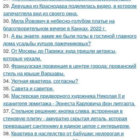
29.
Девушка из Краснодара поделилась видео, в котором
запечатлела вид из своего окна.
30.
Мила Йовович в небесно-голубом платье на
благотворительном вечере в Каннах, 2022 г.
31.
А вы знаете, какие же были полы в гостиной главного
дома усадьбы купцов лажечниковых?
32.
От Москвы до Парижа: куда пришли актрисы,
которые уехали.
33.
Французская провинция в центре города: прованский
стиль на крыше Варшавы.
34.
Уютная квартира, согласны?
35.
Савита и савитри.
36.
Мастерская придворного художника Николая II и
хранителя эрмитажа - Эрнеста Карловича фон липгарта.
37.
Стильное решение: кнопка слива, встроенная в
стеновую плитку - аккуратно скрытая деталь, которая
превращает сантехнику в единое целое с интерьером.
38.
Квартира в наследство от бабушки: недорогая и