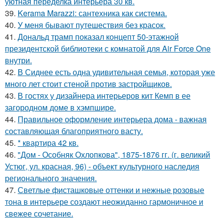
уютная переделка интерьера 30 кв.
39.
Kerama Marazzi: сантехника как система.
40.
У меня бывают путешествия без красок.
41.
Дональд трамп показал концепт 50-этажной
президентской библиотеки с комнатой для Air Force One
внутри.
42.
В Сиднее есть одна удивительная семья, которая уже
много лет стоит стеной против застройщиков.
43.
В гостях у дизайнера интерьеров кит Кемп в ее
загородном доме в хэмпшире.
44.
Правильное оформление интерьера дома - важная
составляющая благоприятного васту.
45.
* квартира 42 кв.
46.
"Дом - Особняк Охлопкова", 1875-1876 гг. (г. великий
Устюг, ул. красная, 96) - объект культурного наследия
регионального значения.
47.
Светлые фисташковые оттенки и нежные розовые
тона в интерьере создают неожиданно гармоничное и
свежее сочетание.