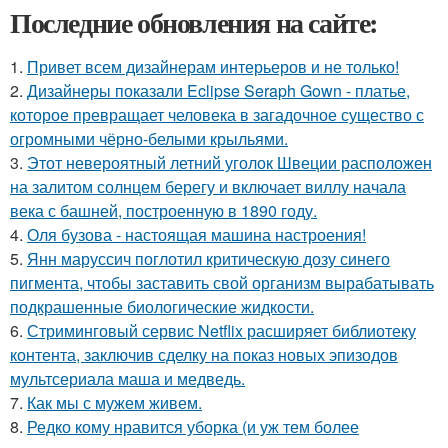
Последние обновления на сайте:
1.
Привет всем дизайнерам интерьеров и не только!
2.
Дизайнеры показали Eclipse Seraph Gown - платье,
которое превращает человека в загадочное существо с
огромными чёрно-белыми крыльями.
3.
Этот невероятный летний уголок Швеции расположен
на залитом солнцем берегу и включает виллу начала
века с башней, построенную в 1890 году.
4.
Оля бузова - настоящая машина настроения!
5.
Янн маруссич поглотил критическую дозу синего
пигмента, чтобы заставить свой организм вырабатывать
подкрашенные биологические жидкости.
6.
Стриминговый сервис Netflix расширяет библиотеку
контента, заключив сделку на показ новых эпизодов
мультсериала маша и медведь.
7.
Как мы с мужем живем.
8.
Редко кому нравится уборка (и уж тем более