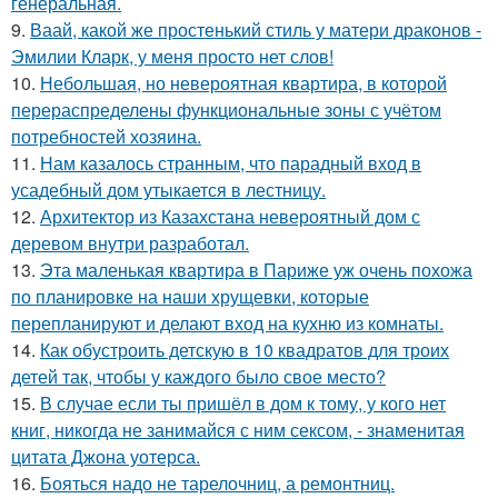
генеральная.
9.
Ваай, какой же простенький стиль у матери драконов -
Эмилии Кларк, у меня просто нет слов!
10.
Небольшая, но невероятная квартира, в которой
перераспределены функциональные зоны с учётом
потребностей хозяина.
11.
Нам казалось странным, что парадный вход в
усадебный дом утыкается в лестницу.
12.
Архитектор из Казахстана невероятный дом с
деревом внутри разработал.
13.
Эта маленькая квартира в Париже уж очень похожа
по планировке на наши хрущевки, которые
перепланируют и делают вход на кухню из комнаты.
14.
Как обустроить детскую в 10 квадратов для троих
детей так, чтобы у каждого было свое место?
15.
В случае если ты пришёл в дом к тому, у кого нет
книг, никогда не занимайся с ним сексом, - знаменитая
цитата Джона уотерса.
16.
Бояться надо не тарелочниц, а ремонтниц.