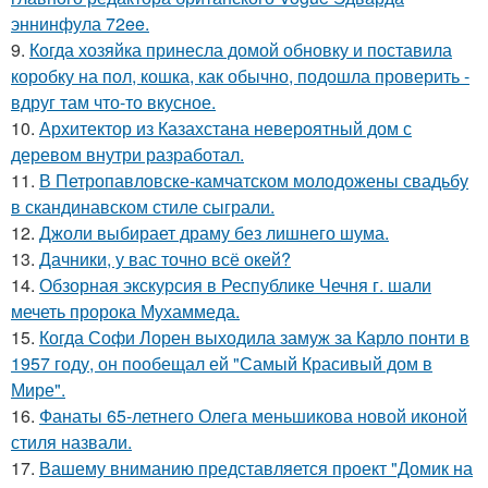
эннинфула 72ee.
9.
Когда хозяйка принесла домой обновку и поставила
коробку на пол, кошка, как обычно, подошла проверить -
вдруг там что-то вкусное.
10.
Архитектор из Казахстана невероятный дом с
деревом внутри разработал.
11.
В Петропавловске-камчатском молодожены свадьбу
в скандинавском стиле сыграли.
12.
Джоли выбирает драму без лишнего шума.
13.
Дачники, у вас точно всё окей?
14.
Обзорная экскурсия в Республике Чечня г. шали
мечеть пророка Мухаммеда.
15.
Когда Софи Лорен выходила замуж за Карло понти в
1957 году, он пообещал ей "Самый Красивый дом в
Мире".
16.
Фанаты 65-летнего Олега меньшикова новой иконой
стиля назвали.
17.
Вашему вниманию представляется проект "Домик на