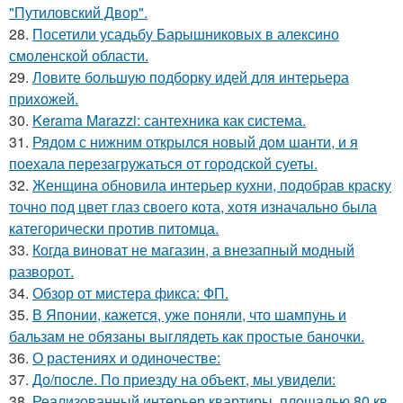
"Путиловский Двор".
28.
Посетили усадьбу Барышниковых в алексино
смоленской области.
29.
Ловите большую подборку идей для интерьера
прихожей.
30.
Kerama Marazzi: сантехника как система.
31.
Рядом с нижним открылся новый дом шанти, и я
поехала перезагружаться от городской суеты.
32.
Женщина обновила интерьер кухни, подобрав краску
точно под цвет глаз своего кота, хотя изначально была
категорически против питомца.
33.
Когда виноват не магазин, а внезапный модный
разворот.
34.
Обзор от мистера фикса: ФП.
35.
В Японии, кажется, уже поняли, что шампунь и
бальзам не обязаны выглядеть как простые баночки.
36.
О растениях и одиночестве:
37.
До/после. По приезду на объект, мы увидели:
38.
Реализованный интерьер квартиры, площадью 80 кв.