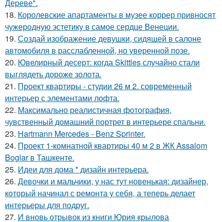
Дереве".
18.
Королевские апартаменты в музее коррер привносят
чужеродную эстетику в самое сердце Венеции.
19.
Создай изображение девушки, сидящей в салоне
автомобиля в расслабленной, но уверенной позе.
20.
Ювелирный десерт: когда Skittles случайно стали
выглядеть дороже золота.
21.
Проект квартиры - студии 26 м 2. современный
интерьер с элементами лофта.
22.
Максимально реалистичная фотография,
чувственный домашний портрет в интерьере спальни.
23.
Hartmann Mercedes - Benz Sprinter.
24.
Проект 1-комнатной квартиры 40 м 2 в ЖК Assalom
Boglar в Ташкенте.
25.
Идеи для дома * дизайн интерьера.
26.
Девочки и мальчики, у нас тут новенькая: дизайнер,
который начинал с ремонта у себя, а теперь делает
интерьеры для подруг.
27.
И вновь отрывок из книги Юрия крылова