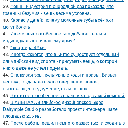
39.
Фэшн - индустрия в очередной раз показала, что
границы безумия - вещь весьма условна.
40.
Кариес у детей: почему молочные зубы всё-таки
могут болеть
41.
Ищете нечто особенное, что добавит тепла и
индивидуальности вашему дому?
42.
* квартира 42 кв.
43.
Иногда кажется, что в Китае существует отдельный
олимпийский вид спорта - придумать вещь, о которой
никто даже не успел подумать.
44.
Сталкивая эры, культурные коды и нравы, Вивьен
вествуд создавала нечто совершенно новое,
вызывающее недоумение, если не шок.
45.
Что-то есть особенное в спальнях под самой крышей.
46.
В АЛЬПАХ. Английское дизайнерское бюро
Dalrymple Studio разработало проект интерьера шале
площадью 235 кв.
47.
После работы решил немного развеяться и сходить в