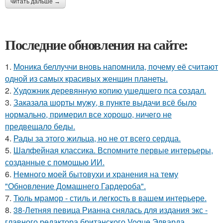
читать дальше →
Последние обновления на сайте:
1.
Моника беллуччи вновь напомнила, почему её считают
одной из самых красивых женщин планеты.
2.
Художник деревянную копию ушедшего пса создал.
3.
Заказала шорты мужу, в пункте выдачи всё было
нормально, примерил все хорошо, ничего не
предвещало беды.
4.
Рады за этого жильца, но не от всего сердца.
5.
Шалфейная классика. Вспомните первые интерьеры,
созданные с помощью ИИ.
6.
Немного моей бытовухи и хранения на тему
"Обновление Домашнего Гардероба".
7.
Тюль мрамор - стиль и лeгкость в вашем интерьере.
8.
38-Летняя певица Рианна снялась для издания экс -
главного редактора британского Vogue Эдварда