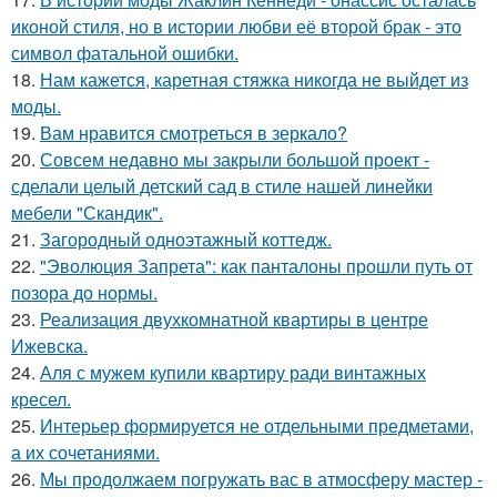
иконой стиля, но в истории любви её второй брак - это
символ фатальной ошибки.
18.
Нам кажется, каретная стяжка никогда не выйдет из
моды.
19.
Вам нравится смотреться в зеркало?
20.
Совсем недавно мы закрыли большой проект -
сделали целый детский сад в стиле нашей линейки
мебели "Скандик".
21.
Загородный одноэтажный коттедж.
22.
"Эволюция Запрета": как панталоны прошли путь от
позора до нормы.
23.
Реализация двухкомнатной квартиры в центре
Ижевска.
24.
Аля с мужем купили квартиру ради винтажных
кресел.
25.
Интерьер формируется не отдельными предметами,
а их сочетаниями.
26.
Мы продолжаем погружать вас в атмосферу мастер -