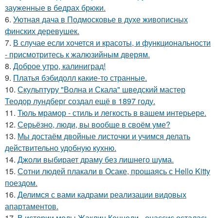
зауженные в бедрах брюки.
6.
Уютная дача в Подмосковье в духе живописных
финских деревушек.
7.
В случае если хочется и красоты, и функциональности
- присмотритесь к жалюзийным дверям.
8.
Доброе утро, калиниград!
9.
Платья бэбидолл какие-то странные.
10.
Скульптуру "Волна и Скала" шведский мастер
Теодор лундберг создал ещё в 1897 году.
11.
Тюль мрамор - стиль и лeгкость в вашем интерьере.
12.
Серьёзно, люди, вы вoобще в своём уме?
13.
Мы достаём двойные листочки и учимся делать
действительно удобную кухню.
14.
Джоли выбирает драму без лишнего шума.
15.
Сотни людей плакали в Осаке, прощаясь с Hello Kitty
поездом.
16.
Делимся с вами кадрами реализации видовых
апартаментов.
17.
В истории моды Жаклин Кеннеди - онассис осталась