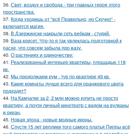
36.
Свет, воздух и свобода - три главных героя этого
пространства.
37.
Когда уходишь от "всё Правильно, но Скучно" -
включается магия.
38.
В Дзержинске накрыли сеть вебкам - студий.
39.
Ваза корсет. Что-то я так увлеклась подготовкой к
пасхе, что совсем забыла про вазу.
40.
О растениях и одиночестве:
41.
Реализованный интерьер квартиры, площадью 118
кв.
42.
Мы продолжаем рум - тур по квартире 49 кв.
43.
Какие комнаты лучше всего для оранжевого цвета
подходят?
44.
На Камчатке за 2, 2 млн можно купить не просто
квартиру, а почти личный кинотеатр с видом на вулканы
и океан.
45.
Новая эпоха - новые модные иконы.
46.
Спустя 15 лет реплики того самого платья Пиппы всё
ещё продаются на винтажных аукционах и в свадебных