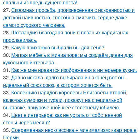
спальни из предыдущего поста!
27.
Скромная просьба, произнесённая с искренностью и
детской наивностью, способна смягчить сердце даже
самого сурового человека.
28.
Шотландия благодаря пони в вязаных кардиганах
прославилась.
29.
Какую прихожую выбрали бы для себя?
30.
Мягкая мебель в миниатюре: мы создаём диван для
кукольного интерьера.
31.
Как же мне нравятся изображения в интерьере кухни.
32.
Давно искала, долго выбирала и наконец вот он -
идеальный союз союз, в котором хочется быть.
33.
Коллекцию нарядов королевы Елизаветы второй,
включая сумочки и туфли, покажут на специальной
выставке, приуроченной к её столетнему юбилею.
34.
Цвет в интерьере: как не устать от собственной
стены через месяц?
35.
Современная неоклассика + минимализм: квартира в
Перми.