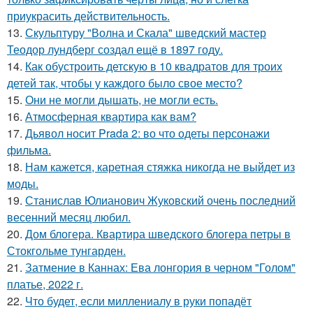
приукрасить действительность.
13.
Скульптуру "Волна и Скала" шведский мастер
Теодор лундберг создал ещё в 1897 году.
14.
Как обустроить детскую в 10 квадратов для троих
детей так, чтобы у каждого было свое место?
15.
Они не могли дышать, не могли есть.
16.
Атмосферная квартира как вам?
17.
Дьявол носит Prada 2: во что одеты персонажи
фильма.
18.
Нам кажется, каретная стяжка никогда не выйдет из
моды.
19.
Станислав Юлианович Жуковский очень последний
весенний месяц любил.
20.
Дом блогера. Квартира шведского блогера петры в
Стокгольме тунгарден.
21.
Затмение в Каннах: Ева лонгория в черном "Голом"
платье, 2022 г.
22.
Что будет, если миллениалу в руки попадёт