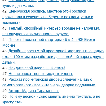
купили для мамы.
42.
Шенкурская роспись. Мастера этой росписи
проживали в селениях по берегам рек ваги, устьи и
кокшеньги.
43.
Тёплый, спокойный интерьер вообще не напрягает,
нет ощущения вылизанного шоурума!
44.
Проект 1-комнатной квартиры 46 м 2 в ЖК Ever в
Москве.
45.
Дизайн - проект этой просторной квартиры площадью
около 100 м мы разработали для семейной пары с двумя
детьми.
46.
Найдите свой идеальный стиль!
47.
Новая эпоха - новые модные иконы.
48.
Рассказ про китайский дворец следует начать с
самого главного - все интерьеры дворца подлинные.
49.
Автор - Марина Тараканова.
50.
Почему весной нужно менять именно текстиль, а не
краску стен.