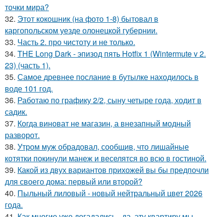
точки мира?
32.
Этот кокошник (на фото 1-8) бытовал в
каргопольском уезде олонецкой губернии.
33.
Часть 2. про чистоту и не только.
34.
THE Long Dark - эпизод пять Hotfix 1 (Wintermute v 2.
23) (часть 1).
35.
Самое древнее послание в бутылке находилось в
воде 101 год.
36.
Работаю по графику 2/2, сыну четыре года, ходит в
садик.
37.
Когда виноват не магазин, а внезапный модный
разворот.
38.
Утром муж обрадовал, сообщив, что лишайные
котятки покинули манеж и веселятся во всю в гостиной.
39.
Какой из двух вариантов прихожей вы бы предпочли
для своего дома: первый или второй?
40.
Пыльный лиловый - новый нейтральный цвет 2026
года.
41.
Как многие уже догадались - да, эту квартиру мы