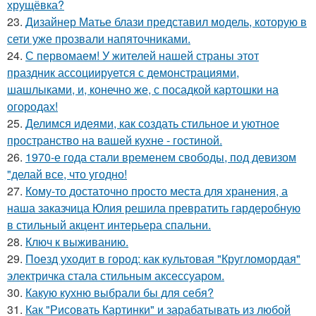
хрущёвка?
23.
Дизайнер Матье блази представил модель, которую в
сети уже прозвали напяточниками.
24.
С первомаем! У жителей нашей страны этот
праздник ассоциируется с демонстрациями,
шашлыками, и, конечно же, с посадкой картошки на
огородах!
25.
Делимся идеями, как создать стильное и уютное
пространство на вашей кухне - гостиной.
26.
1970-е года стали временем свободы, под девизом
"делай все, что угодно!
27.
Кому-то достаточно просто места для хранения, а
наша заказчица Юлия решила превратить гардеробную
в стильный акцент интерьера спальни.
28.
Ключ к выживанию.
29.
Поезд уходит в город: как культовая "Кругломордая"
электричка стала стильным аксессуаром.
30.
Какую кухню выбрали бы для себя?
31.
Как "Рисовать Картинки" и зарабатывать из любой