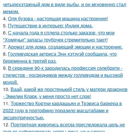
четырехэтажный дом в виде рыбы, и он мгновенно стал
мемом.
4.
Оля бузова - настоящая машина настроения!
5.
Путешествие в интерьер: Индия дома.
6.
С начала года я сплела столько заказов, что мои
"Хомячьи" запасы трубочек стремительно тают!
7.
Аромат для дома, создающий эмоции и настроение.
8.
Голливудская актриса Энн хэтэуэй сообщила, что
беременна в третий раз.
9.
В середине 90-х зародилась профессия селебрити -
стилистов - посредников между голливудом и высокой
модой.
10.
Ваай, какой же простенький стиль у матери драконов
- Эмилии Кларк, у меня просто нет слов!
11.
Торжество Кортни кардашьян и Трэвиса баркера в
2022 году в портофино поразило масштабами и
эксцентричностью.
12.
Портретная живопись всегда преследовала цель не
только зафиксировать черты лица, но и слегка