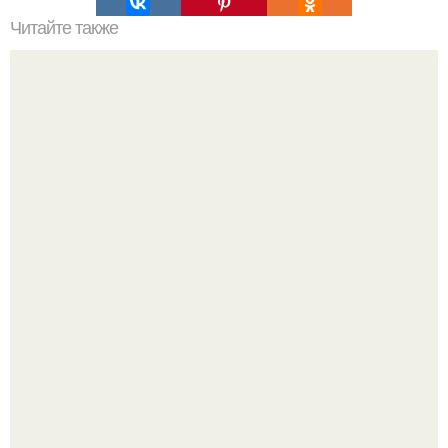
Читайте также
Советские мебельные стенки названия. Вещи века:
советские стенки 80-х.
"Проиллюстрированные Люди": Томас майландер