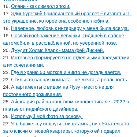
16.
Олени - как символ эпохи.
17.
Эдинбургский бриллиантовый браслет Елизаветы II -
это украшение, которое она особенно любила.
18.
Наверное, любовь к интерьеру у меня была всегда.
19.
Создай изображение девушки, сидящей в салоне
автомобиля в расслабленной, но уверенной позе.
20.
Джудит Холмс Кларк - мама фей Дисней.
21.
Интерьер формируется не отдельными предметами,
а их сочетаниями.
22.
Где я храню 50 мотков и никто не догадывается.
23.
Стильная ванная комната - не мечта, а реальность.
24.
Апартаменты с видом на Яузу - место не для
постоянного проживания.
25.
Айшвария рай на каннском кинофестивале - 2022 в
платье от индийского дизайнера.
26.
Используй моё фото за основу.
27.
Я в браке, а у подруги - ни штампа, ни обязательств,
зато ключи от новой квартиры, которую ей подарил