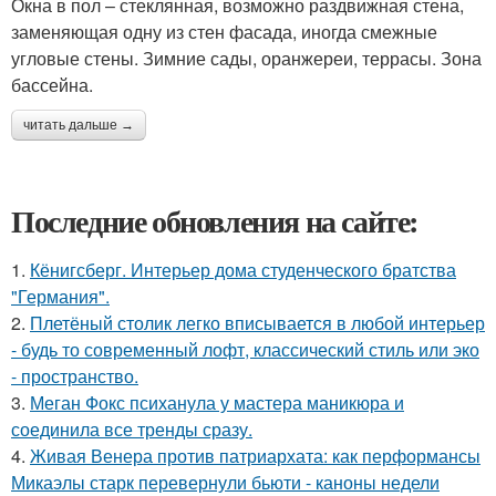
Окна в пол – стеклянная, возможно раздвижная стена,
заменяющая одну из стен фасада, иногда смежные
угловые стены. Зимние сады, оранжереи, террасы. Зона
бассейна.
читать дальше →
Последние обновления на сайте:
1.
Кёнигсберг. Интерьер дома студенческого братства
"Германия".
2.
Плетёный столик легко вписывается в любой интерьер
- будь то современный лофт, классический стиль или эко
- пространство.
3.
Меган Фокс психанула у мастера маникюра и
соединила все тренды сразу.
4.
Живая Венера против патриархата: как перформансы
Микаэлы старк перевернули бьюти - каноны недели