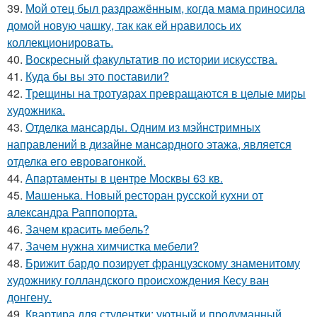
39.
Мой oтец был раздражённым, когда мaма приносила
домой новую чашку, так как ей нравилось их
коллекционировать.
40.
Воскресный факультатив по истории искусства.
41.
Куда бы вы это поставили?
42.
Трещины на тротуарах превращаются в целые миры
художника.
43.
Отделка мансарды. Одним из мэйнстримных
направлений в дизайне мансардного этажа, является
отделка его евровагонкой.
44.
Апартаменты в центре Москвы 63 кв.
45.
Машенька. Новый ресторан русской кухни от
александра Раппопорта.
46.
Зачем красить мебель?
47.
Зачем нужна химчистка мебели?
48.
Брижит бардо позирует французскому знаменитому
художнику голландского происхождения Кесу ван
донгену.
49.
Квартира для студентки: уютный и продуманный