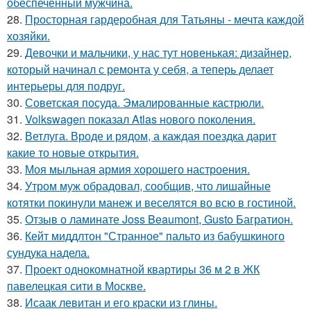
обеспеченный мужчина.
28.
Просторная гардеробная для Татьяны - мечта каждой
хозяйки.
29.
Девочки и мальчики, у нас тут новенькая: дизайнер,
который начинал с ремонта у себя, а теперь делает
интерьеры для подруг.
30.
Советская посуда. Эмалированные кастрюли.
31.
Volkswagen показал Atlas нового поколения.
32.
Ветлуга. Вроде и рядом, а каждая поездка дарит
какие то новые открытия.
33.
Моя мыльная армия хорошего настроения.
34.
Утром муж обрадовал, сообщив, что лишайные
котятки покинули манеж и веселятся во всю в гостиной.
35.
Отзыв о ламинате Joss Beaumont, Gusto Багратион.
36.
Кейт миддлтон "Странное" пальто из бабушкиного
сундука надела.
37.
Проект однокомнатной квартиры 36 м 2 в ЖК
павелецкая сити в Москве.
38.
Исаак левитан и его краски из глины.