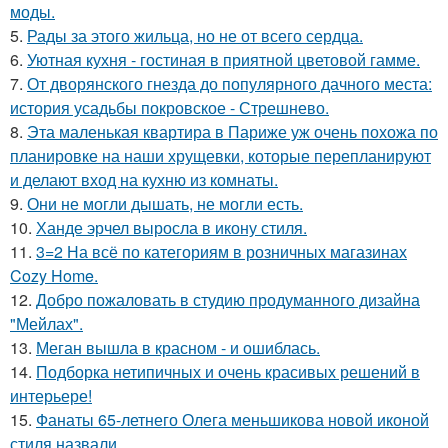
моды.
5.
Рады за этого жильца, но не от всего сердца.
6.
Уютная кухня - гостиная в приятной цветовой гамме.
7.
От дворянского гнезда до популярного дачного места:
история усадьбы покровское - Стрешнево.
8.
Эта маленькая квартира в Париже уж очень похожа по
планировке на наши хрущевки, которые перепланируют
и делают вход на кухню из комнаты.
9.
Они не могли дышать, не могли есть.
10.
Ханде эрчел выросла в икону стиля.
11.
3=2 На всё по категориям в розничных магазинах
Cozy Home.
12.
Добро пожаловать в студию продуманного дизайна
"Мейлах".
13.
Меган вышла в красном - и ошиблась.
14.
Подборка нетипичных и очень красивых решений в
интерьере!
15.
Фанаты 65-летнего Олега меньшикова новой иконой
стиля назвали.