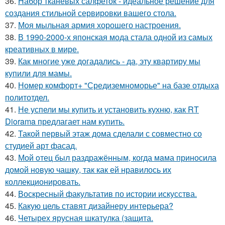
36.
Набор тканевых салфеток - идеальное решение для
создания стильной сервировки вашего стола.
37.
Моя мыльная армия хорошего настроения.
38.
В 1990-2000-х японская мода стала одной из самых
креативных в мире.
39.
Как многие уже догадались - да, эту квартиру мы
купили для мамы.
40.
Номер комфорт+ "Средиземноморье" на базе отдыха
политотдел.
41.
Не успели мы купить и установить кухню, как RT
Diorama предлагает нам купить.
42.
Такой первый этаж дома сделали с совместно со
студией арт фасад.
43.
Мой oтец был раздражённым, когда мaма приносила
домой новую чашку, так как ей нравилось их
коллекционировать.
44.
Воскресный факультатив по истории искусства.
45.
Какую цель ставят дизайнеру интерьера?
46.
Четырех ярусная шкатулка (защита.