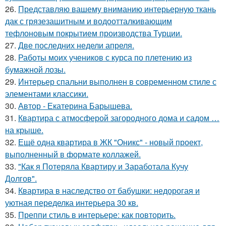
26.
Представляю вашему вниманию интерьерную ткань
дак с грязезашитным и водоотталкивающим
тефлоновым покрытием производства Турции.
27.
Две последних недели апреля.
28.
Работы моих учеников с курса по плетению из
бумажной лозы.
29.
Интерьер спальни выполнен в современном стиле с
элементами классики.
30.
Автор - Екатерина Барышева.
31.
Квартира с атмосферой загородного дома и садом …
на крыше.
32.
Ещё одна квартира в ЖК "Оникс" - новый проект,
выполненный в формате коллажей.
33.
"Как я Потеряла Квартиру и Заработала Кучу
Долгов".
34.
Квартира в наследство от бабушки: недорогая и
уютная переделка интерьера 30 кв.
35.
Преппи стиль в интерьере: как повторить.