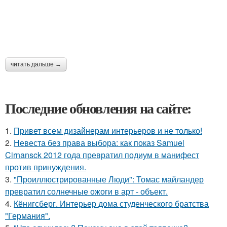
читать дальше →
Последние обновления на сайте:
1.
Привет всем дизайнерам интерьеров и не только!
2.
Невеста без права выбора: как показ Samuel
Cirnansck 2012 года превратил подиум в манифест
против принуждения.
3.
"Проиллюстрированные Люди": Томас майландер
превратил солнечные ожоги в арт - объект.
4.
Кёнигсберг. Интерьер дома студенческого братства
"Германия".