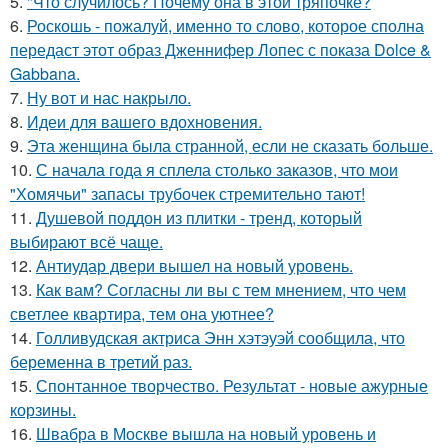
5.
"Что случилось? Почему она в этой тряпочке?
6.
Роскошь - пожалуй, именно то слово, которое сполна
передаст этот образ Дженнифер Лопес с показа Dolce &
Gabbana.
7.
Ну вот и нас накрыло.
8.
Идеи для вашего вдохновения.
9.
Эта женщина была странной, если не сказать больше.
10.
С начала года я сплела столько заказов, что мои
"Хомячьи" запасы трубочек стремительно тают!
11.
Душевой поддон из плитки - тренд, который
выбирают всё чаще.
12.
Антиудар двери вышел на новый уровень.
13.
Как вам? Согласны ли вы с тем мнением, что чем
светлее квартира, тем она уютнее?
14.
Голливудская актриса Энн хэтэуэй сообщила, что
беременна в третий раз.
15.
Спонтанное творчество. Результат - новые ажурные
корзины.
16.
Швабра в Москве вышла на новый уровень и