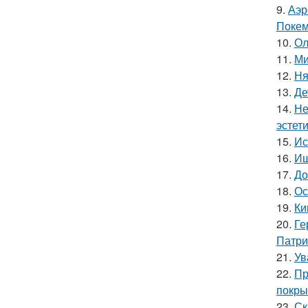
9.
Аэр
Покем
10.
Ол
11.
Ми
12.
Ня
13.
Де
14.
Не
эстети
15.
Ис
16.
Ищ
17.
До
18.
Ос
19.
Ки
20.
Ге
Патри
21.
Ув
22.
Пр
покры
23.
Ск