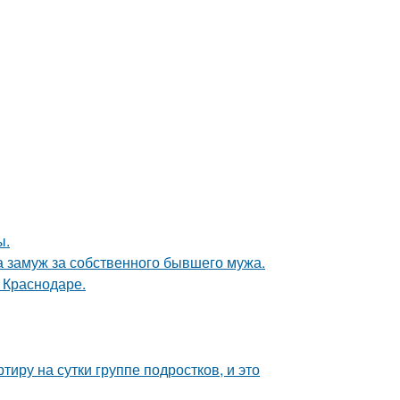
ы.
а замуж за собственного бывшего мужа.
в Краснодаре.
иру на сутки группе подростков, и это