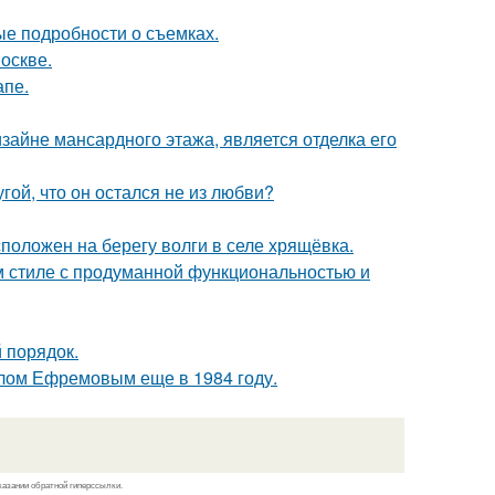
ые подробности о съемках.
оскве.
апе.
айне мансардного этажа, является отделка его
ой, что он остался не из любви?
положен на берегу волги в селе хрящёвка.
 стиле с продуманной функциональностью и
 порядок.
лом Ефремовым еще в 1984 году.
казании обратной гиперссылки.