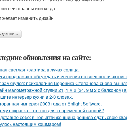
 они неисправны или когда
т желает изменить дизайн
ь дальше →
ледние обновления на сайте:
ная светлая квартира в лучах солнца.
ети продолжают обсуждать изменения во внешности актрис
г замкнулся: психологиня Вероника Степанова снова вышл
айн малометражной студии 21, 1 м 2 (24, 9 м 2 с балконом) 
шите интерьер кухни в 2-3 словах.
торанная империя 2003 года от Enlight Software.
ему покраска - это топ для современной ванной?
дставьте себе: в Тольятти женщина решила сдать свою кварт
улось настоящим кошмаром!