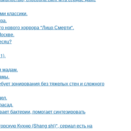
ми классики.
ра.
о нового хоррора "Лицо Смерти".
Москве.
месяц?
1).
я мадам.
мамы.
бует зонирования без тяжелых стен и сложного
ел.
фасад.
вает бактерии, помогает синтезировать
рскую Кухню (Shang shi)", сериал есть на