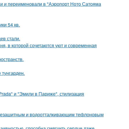
ми и переименовали в "Аэропорт Ното Сатояма
ки 54 кв.
ев стали.
ня, в которой сочетаются уют и современная
ространств.
 тунгарден.
Prada" и "Эмили в Париже", стилизация
язезашитным и водоотталкивающим тефлоновым
наивностью, способна смягчить сердце даже