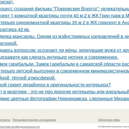
оиске).
оцесс создания фильма "Покровские Ворота": увлекательн
оект 1-комнатной квартиры почти 40 м 2 в ЖК Грин парк в М
терьер однокомнатной квартиры 35 м 2 в ЖК горизонт в Ан
квартира 42 кв.
делка мансарды. Одним из мэйнстримных направлений в диз
агонкой.
даюсь вопросом: осознают ли жёны, вернувшие мужа от друг
дскажите как сделать интерьер уютнее и современнее.
мок гарибальди. Замок гарибальди в самарской области рас
терьер детской выполнен в современном минималистичном
йной, тёплой атмосферой.
кой секрет дизайнера в оригинальности интерьера?
т в квартире - это не про дорогие интерьеры или идеальный
дкие цветные фотографии Нижнекамска, сделанные Михаи
онтакты
Пользовательское соглашение
Обратная связь
олитика конфидециальности
Копирование разрешено при у