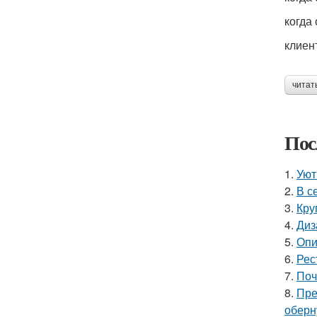
когда
клиен
читат
Пос
1.
Уют
2.
В с
3.
Кру
4.
Диз
5.
Опи
6.
Рес
7.
Поч
8.
Пре
оберн