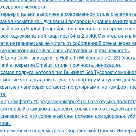
о сурового человека.
терьер спальни выполнен в современном стиле с элемента
заная косметичка - душевный подарок и украшение интерье
вый выход Барби феррейры: она появилась на промо своег
оект однокомнатной квартиры 34 м 2 в ЖК Селигер сити в 
ет в интерьере: как не устать от собственной стены через 
кие композиции сейчас очень популярны, прям нежность.
E Long Dark - эпизод пять Hotfix 1 (Wintermute v 2. 23) (часть 
lant в покрытии Emalux: стиль, прочность, инновации.
 самая подруга, которая "не Выживет без Тусовок" семейна
к многие уже догадались - да, эту квартиру мы купили для 
крытые планировки остаются популярными, но комфорт тре
та.
мер комфорт+ "Средиземноморье" на базе отдыха политотд
кой первый этаж дома сделали с совместно со студией арт 
щеизвестно, что солнечный свет полезен для здоровья, уби
онин.
м временем я пересмотрела "Королевский Приём / Императо