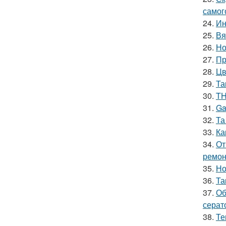
самог
24.
Ин
25.
Вя
26.
Но
27.
Пр
28.
Цв
29.
Та
30.
TH
31.
Ga
32.
Та
33.
Ка
34.
От
ремон
35.
Но
36.
Та
37.
Об
серат
38.
Те