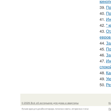
киноп
39.
Пр
40.
Пр
41.
Ин
42.
* 
43.
От
евров
44.
За
45.
По
46.
За
47.
Ин
споко
48.
Ка
49.
Ую
50.
Ре
© 2026 Всё об интерьере для дома и квартиры
К
П
Лучшие идеи для дизайна интерьера, полезные советы, интересные статьи