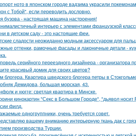
опорт ното в японском городе вадзима украсили покемона
он с Тобой", если переводить дословно.
я бузова - настоящая машина настроения!
нималистичный интерьер с элементами французской класси
ни в детском саду - это настоящие феи.
тские сладости неожиданно модным аксессуаром для пальц
жные оттенки, рамочные фасады и лаконичные детали - кух
ка.
поведь серийного переездного дизайнера - организатора п
ите красивый домик для своих цветов?
м блогера. Квартира шведского блогера петры в Стокгольме
обняк Демидова, большая морская, 43.
нфолк и хюгге: светлая квартира в Минске.
роини кинокартин "Секс в Большом Городе", "дьявол носит 
сии филд.
ажаемые одногруппники, очень требуется совет.
едставляю вашему вниманию интерьерную ткань дак с гр
тием производства Турции.
ромная просьба, произнесённая с искренностью и детской 