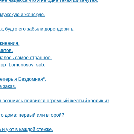
 мужскую и женскую.
к, будто его забыли дорендерить.
оживания.
иктов.
ачалось самое странное.
е pp_Lomonosov_spb.
Теперь я Бездомная".
 заказ.
ни возьмись появился огромный жёлтый кролик из
го дома: первый или второй?
и уют в каждой стежке.