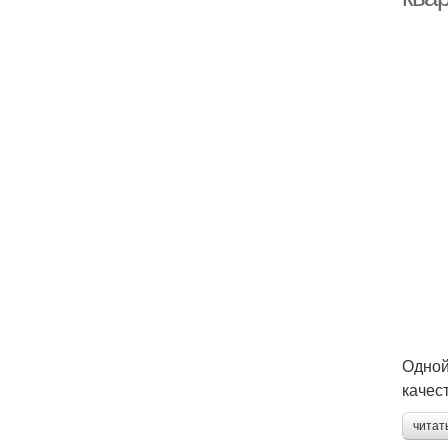
Одной
качес
читат