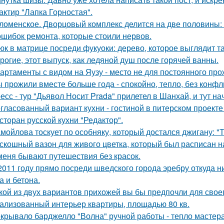
актир "Лапка Горностая".
ломенское. Дворцовый комплекс делится на две половины:
ошибок ремонта, которые стоили нервов.
юк в матрице посреди фукуоки: дерево, которое выглядит та
рогие, этот выпуск, как ледяной душ после горячей ванны.
артаменты с видом на Яузу - место не для постоянного пр
 прожили вместе больше года - спокойно, тепло, без конфл
есс - тур "Дьявол Носит Prada" прилетел в Шанхай, и тут н
гласованный вариант кухни - гостиной в питерском проект
сторан русской кухни "Редактор".
мойлова тоскует по особняку, который достался джигану: "
скошный вазон для живого цветка, который был расписан на
меня бывают путешествия без красок.
2011 году прямо посреди шведского города эребру откуда 
а и бетона.
кой из двух вариантов прихожей вы бы предпочли для свое
ализованный интерьер квартиры, площадью 80 кв.
крывало барджелло "Волна" ручной работы - тепло мастера 