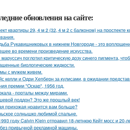
ледние обновления на сайте:
ект квартиры 29, 4 м 2 (32, 4 м 2 с балконом) на проспекте
вания.
дьба Рукавишниковых в нижнем Новгороде - это воплощени
вшее во времени произведение искусства.
 маруссич поглотил критическую дозу синего пигмента, что
ашенные биологические жидкости.
 мы с мужем живем.
йс келли и Одри Хепберн за кулисами, в ожидании предста
ния премии "Оскар", 1956 год.
ркала - порталы между мирами.
шевой поддон? Это же прошлый век!
ая прихожая нравится вам больше?
ьское солнышко любимой спальне.
1993 году Calvin Klein отправил 18-летнюю Кейт мосс и 20-
 без привычной рекламной машины.