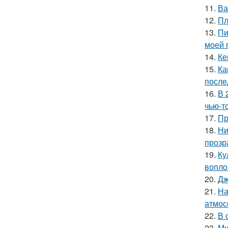
11.
Ва
12.
Пл
13.
Пи
моей 
14.
Ке
15.
Ка
после
16.
В 
чью-т
17.
Пр
18.
Ни
прозр
19.
Ку
вопло
20.
Дж
21.
На
атмос
22.
В 
23.
Ми