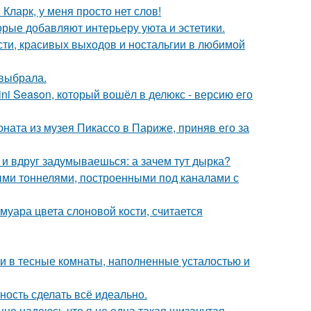
Кларк, у меня просто нет слов!
орые добавляют интерьеру уюта и эстетики.
сти, красивых выходов и ностальгии в любимой
 выбрала.
ni Season, который вошёл в делюкс - версию его
оната из музея Пикассо в Париже, приняв его за
 и вдруг задумываешься: а зачем тут дырка?
и тоннелями, построенными под каналами с
муара цвета слоновой кости, считается
 и в тесные комнаты, наполненные усталостью и
ность сделать всё идеально.
нне надеюсь что я не одна такая шизанутая.