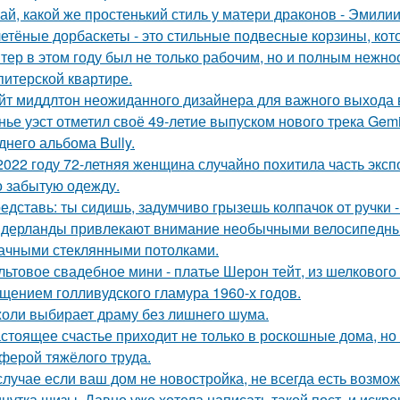
ай, какой же простенький стиль у матери драконов - Эмилии 
етёные дорбаскеты - это стильные подвесные корзины, кот
тер в этом году был не только рабочим, но и полным нежно
питерской квартире.
йт миддлтон неожиданного дизайнера для важного выхода
нье уэст отметил своё 49-летие выпуском нового трека Gemi
днего альбома Bully.
2022 году 72-летняя женщина случайно похитила часть эксп
о забытую одежду.
едставь: ты сидишь, задумчиво грызешь колпачок от ручки -
дерланды привлекают внимание необычными велосипедным
ачными стеклянными потолками.
льтовое свадебное мини - платье Шерон тейт, из шелкового 
щением голливудского гламура 1960-х годов.
оли выбирает драму без лишнего шума.
стоящее счастье приходит не только в роскошные дома, но
ферой тяжёлого труда.
случае если ваш дом не новостройка, не всегда есть возмож
нутка шизы. Давно уже хотела написать такой пост, и искре