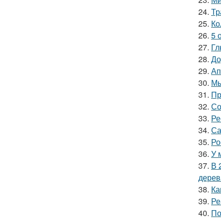
24.
Тр
25.
Ко
26.
5 
27.
Гл
28.
До
29.
Ап
30.
Мы
31.
Пр
32.
Со
33.
Ре
34.
Са
35.
Ро
36.
У 
37.
В 
дерев
38.
Ка
39.
Ре
40.
По