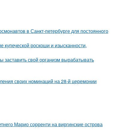
 космонавтов в Санкт-петербурге для постоянного
е купеческой роскоши и изысканности,
бы заставить свой организм вырабатывать
вления своих номинаций на 28-й церемонии
летнего Марио сорренти на виргинские острова