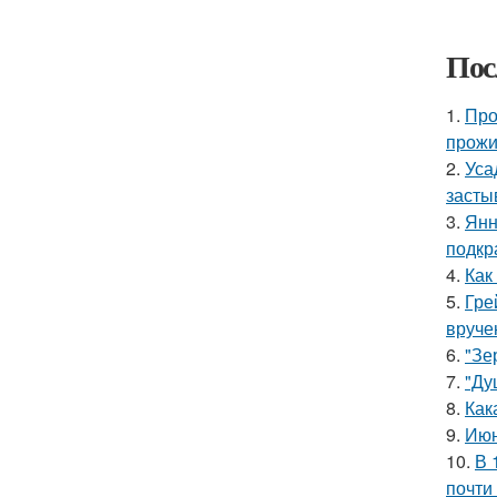
Пос
1.
Про
прожи
2.
Уса
засты
3.
Янн
подкр
4.
Как
5.
Гре
вруче
6.
"Зе
7.
"Ду
8.
Как
9.
Июн
10.
В 
почти