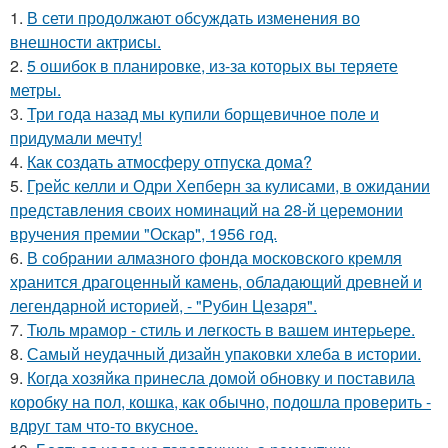
1.
В сети продолжают обсуждать изменения во
внешности актрисы.
2.
5 ошибок в планировке, из-за которых вы теряете
метры.
3.
Три года назад мы купили борщевичное поле и
придумали мечту!
4.
Как создать атмосферу отпуска дома?
5.
Грейс келли и Одри Хепберн за кулисами, в ожидании
представления своих номинаций на 28-й церемонии
вручения премии "Оскар", 1956 год.
6.
В собрании алмазного фонда московского кремля
хранится драгоценный камень, обладающий древней и
легендарной историей, - "Рубин Цезаря".
7.
Тюль мрамор - стиль и лeгкость в вашем интерьере.
8.
Самый неудачный дизайн упаковки хлеба в истории.
9.
Когда хозяйка принесла домой обновку и поставила
коробку на пол, кошка, как обычно, подошла проверить -
вдруг там что-то вкусное.