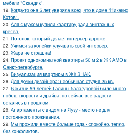
мебели "Скандик".
19.
Когда-то она 5 лет уверяла всех, что в доме "Никаких
Котов".
20.
Аля с мужем купили квартиру ради винтажных
кресел.
21.
Потолок, который делает интерьер дороже.
22.
Учимся за копейки улучшать свой интерьер.
23.
Жара не страшна!
24.
Проект однокомнатной квартиры 50 м 2 в ЖК АМО в
Санкт-петербурге.
25.
Визуализация квартиры в ЖК ЗНАК.
26.
Для дочки дизайнера: необычная студия 25 кв.
27.
В жизни 59-летней Галины балагуровой было много
побед, скорости и драйва, но сейчас все радости
остались в прошлом.
28.
Апартаменты с видом на Яузу - место не для
постоянного проживания.
29.
Мы прожили вместе больше года - спокойно, тепло,
без конфликтов.