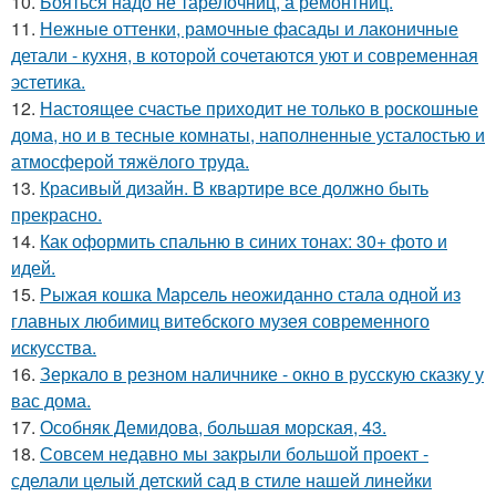
10.
Бояться надо не тарелочниц, а ремонтниц.
11.
Нежные оттенки, рамочные фасады и лаконичные
детали - кухня, в которой сочетаются уют и современная
эстетика.
12.
Настоящее счастье приходит не только в роскошные
дома, но и в тесные комнаты, наполненные усталостью и
атмосферой тяжёлого труда.
13.
Красивый дизайн. В квартире все должно быть
прекрасно.
14.
Как оформить спальню в синих тонах: 30+ фото и
идей.
15.
Рыжая кошка Марсель неожиданно стала одной из
главных любимиц витебского музея современного
искусства.
16.
Зеркало в резном наличнике - окно в русскую сказку у
вас дома.
17.
Особняк Демидова, большая морская, 43.
18.
Совсем недавно мы закрыли большой проект -
сделали целый детский сад в стиле нашей линейки