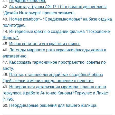
41.
Подарок к юбилею.
42.
24 марта у группы 221 Р 111 в рамках дисциплины
"Дизайн Интерьера" прошел экзамен.
43.
Номер комфорт+ "Средиземноморье" на базе отдыха
политотдел.
44.
Интересные факты о создании фильма "Покровские
Ворота".
45.
Исаак левитан и его краски из глины.
46.
Легенды мирового рока украсили фасады домов в
елизаветино.
47.
Как создать гармоничное пространство: советы по
васту.
48.
Платье, ставшее легендой: как свадебный образ
Грейс келли изменил представление о невесте.
49.
Невероятная детализация мрамора: правая стопа
геркулеса в работе Антонио Кановы "Геркулес и Лихас"
(1795.
50.
Неординарные решения для вашего жилища.