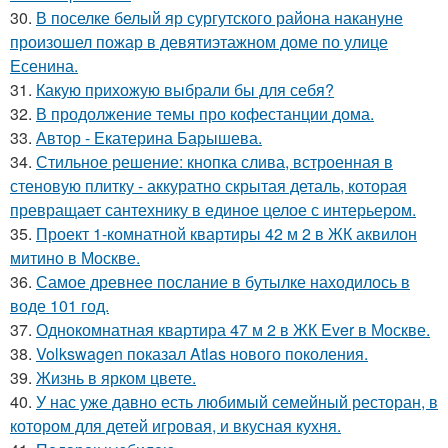
30.
В поселке белый яр сургутского района накануне
произошел пожар в девятиэтажном доме по улице
Есенина.
31.
Какую прихожую выбрали бы для себя?
32.
В продолжение темы про кофестанции дома.
33.
Автор - Екатерина Барышева.
34.
Стильное решение: кнопка слива, встроенная в
стеновую плитку - аккуратно скрытая деталь, которая
превращает сантехнику в единое целое с интерьером.
35.
Проект 1-комнатной квартиры 42 м 2 в ЖК аквилон
митино в Москве.
36.
Самое древнее послание в бутылке находилось в
воде 101 год.
37.
Однокомнатная квартира 47 м 2 в ЖК Ever в Москве.
38.
Volkswagen показал Atlas нового поколения.
39.
Жизнь в ярком цвете.
40.
У нас уже давно есть любимый семейный ресторан, в
котором для детей игровая, и вкусная кухня.