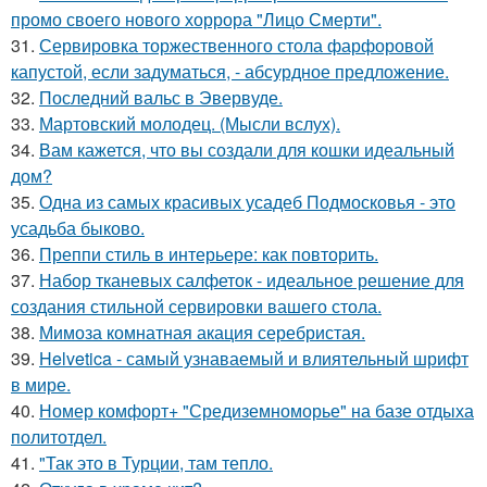
промо своего нового хоррора "Лицо Смерти".
31.
Сервировка торжественного стола фарфоровой
капустой, если задуматься, - абсурдное предложение.
32.
Последний вальс в Эвервуде.
33.
Мартовский молодец. (Мысли вслух).
34.
Вам кажется, что вы создали для кошки идеальный
дом?
35.
Одна из самых красивых усадеб Подмосковья - это
усадьба быково.
36.
Преппи стиль в интерьере: как повторить.
37.
Набор тканевых салфеток - идеальное решение для
создания стильной сервировки вашего стола.
38.
Мимоза комнатная акация серебристая.
39.
Helvetica - самый узнаваемый и влиятельный шрифт
в мире.
40.
Номер комфорт+ "Средиземноморье" на базе отдыха
политотдел.
41.
"Так это в Турции, там тепло.