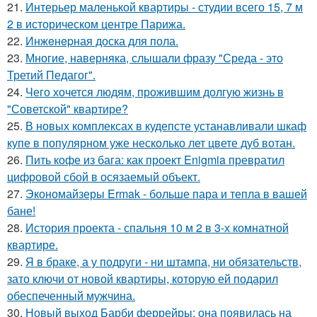
21.
Интерьер маленькой квартиры - студии всего 15, 7 м
2 в историческом центре Парижа.
22.
Инжeнepная доска для пола.
23.
Многие, наверняка, слышали фразу "Среда - это
Третий Педагог".
24.
Чего хочется людям, прожившим долгую жизнь в
"Советской" квартире?
25.
В новых комплексах в кудепсте устанавливали шкаф
купе в популярном уже несколько лет цвете дуб вотан.
26.
Пить кофе из бага: как проект Enigmia превратил
цифровой сбой в осязаемый объект.
27.
Экономайзеры Ermak - больше пара и тепла в вашей
бане!
28.
История проекта - спальня 10 м 2 в 3-х комнатной
квартире.
29.
Я в браке, а у подруги - ни штампа, ни обязательств,
зато ключи от новой квартиры, которую ей подарил
обеспеченный мужчина.
30.
Новый выход Барби феррейры: она появилась на