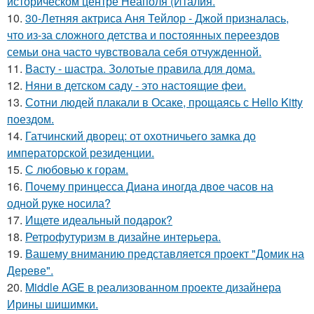
историческом центре Неаполя (Италия.
10.
30-Летняя актриса Аня Тейлор - Джой призналась,
что из-за сложного детства и постоянных переездов
семьи она часто чувствовала себя отчужденной.
11.
Васту - шастра. Золотые правила для дома.
12.
Няни в детском саду - это настоящие феи.
13.
Сотни людей плакали в Осаке, прощаясь с Hello Kitty
поездом.
14.
Гатчинский дворец: от охотничьего замка до
императорской резиденции.
15.
С любовью к горам.
16.
Почему принцесса Диана иногда двое часов на
одной руке носила?
17.
Ищете идеальный подарок?
18.
Ретрофутуризм в дизайне интерьера.
19.
Вашему вниманию представляется проект "Домик на
Дереве".
20.
Middle AGE в реализованном проекте дизайнера
Ирины шишимки.