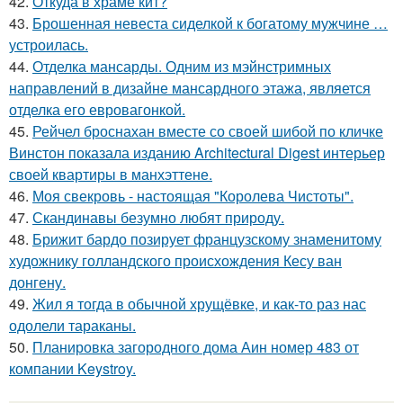
42.
Откуда в храме кит?
43.
Брошенная невеста сиделкой к богатому мужчине …
устроилась.
44.
Отделка мансарды. Одним из мэйнстримных
направлений в дизайне мансардного этажа, является
отделка его евровагонкой.
45.
Рейчел броснахан вместе со своей шибой по кличке
Винстон показала изданию Architectural Digest интерьер
своей квартиры в манхэттене.
46.
Моя свекровь - настоящая "Королева Чистоты".
47.
Скандинавы безумно любят природу.
48.
Брижит бардо позирует французскому знаменитому
художнику голландского происхождения Кесу ван
донгену.
49.
Жил я тогда в обычной хрущёвке, и как-то раз нас
одолели тараканы.
50.
Планировка загородного дома Аин номер 483 от
компании Keystroy.