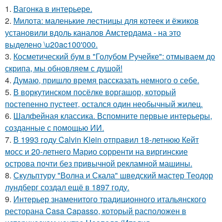
1.
Вагонка в интерьере.
2.
Милота: маленькие лестницы для котеек и ёжиков
установили вдоль каналов Амстердама - на это
выделено \u20ac100'000.
3.
Косметический бум в "Голубом Ручейке": отмываем до
скрипа, мы обновляем с душой!
4.
Думаю, пришло время рассказать немного о себе.
5.
В воркутинском посёлке воргашор, который
постепенно пустеет, остался один необычный жилец.
6.
Шалфейная классика. Вспомните первые интерьеры,
созданные с помощью ИИ.
7.
В 1993 году Calvin Klein отправил 18-летнюю Кейт
мосс и 20-летнего Марио сорренти на виргинские
острова почти без привычной рекламной машины.
8.
Скульптуру "Волна и Скала" шведский мастер Теодор
лундберг создал ещё в 1897 году.
9.
Интерьер знаменитого традиционного итальянского
ресторана Casa Capasso, который расположен в