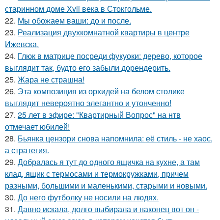
старинном доме Xvii века в Стокгольме.
22.
Мы обожаем ваши: до и после.
23.
Реализация двухкомнатной квартиры в центре
Ижевска.
24.
Глюк в матрице посреди фукуоки: дерево, которое
выглядит так, будто его забыли дорендерить.
25.
Жара не страшна!
26.
Эта композиция из орхидей на белом столике
выглядит невероятно элегантно и утонченно!
27.
25 лет в эфире: "Квартирный Вопрос" на нтв
отмечает юбилей!
28.
Бьянка цензори снова напомнила: её стиль - не хаос,
а стратегия.
29.
Добралась я тут до одного ящичка на кухне, а там
клад, ящик с термосами и термокружками, причем
разными, большими и маленькими, старыми и новыми.
30.
До него футболку не носили на людях.
31.
Давно искала, долго выбирала и наконец вот он -