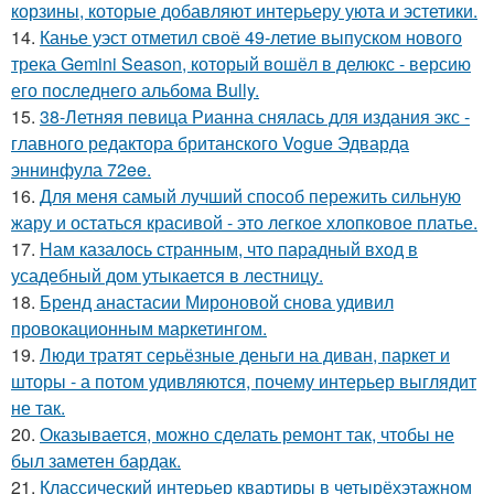
корзины, которые добавляют интерьеру уюта и эстетики.
14.
Канье уэст отметил своё 49-летие выпуском нового
трека Gemini Season, который вошёл в делюкс - версию
его последнего альбома Bully.
15.
38-Летняя певица Рианна снялась для издания экс -
главного редактора британского Vogue Эдварда
эннинфула 72ee.
16.
Для меня самый лучший способ пережить сильную
жару и остаться красивой - это легкое хлопковое платье.
17.
Нам казалось странным, что парадный вход в
усадебный дом утыкается в лестницу.
18.
Бренд анастасии Мироновой снова удивил
провокационным маркетингом.
19.
Люди тратят серьёзные деньги на диван, паркет и
шторы - а потом удивляются, почему интерьер выглядит
не так.
20.
Оказывается, можно сделать ремонт так, чтобы не
был заметен бардак.
21.
Классический интерьер квартиры в четырёхэтажном