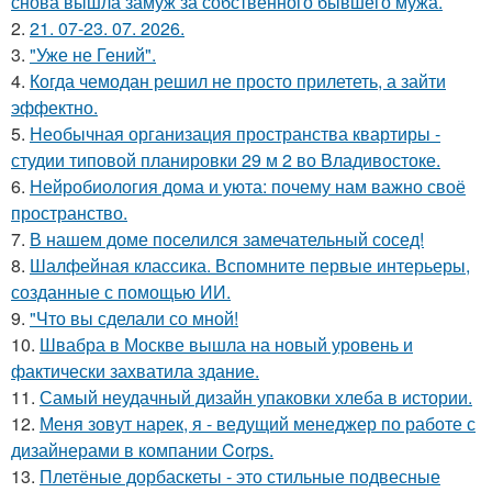
снова вышла замуж за собственного бывшего мужа.
2.
21. 07-23. 07. 2026.
3.
"Уже не Гений".
4.
Когда чемодан решил не просто прилететь, а зайти
эффектно.
5.
Необычная организация пространства квартиры -
студии типовой планировки 29 м 2 во Владивостоке.
6.
Нейробиология дома и уюта: почему нам важно своё
пространство.
7.
В нашем доме поселился замечательный сосед!
8.
Шалфейная классика. Вспомните первые интерьеры,
созданные с помощью ИИ.
9.
"Что вы сделали со мной!
10.
Швабра в Москве вышла на новый уровень и
фактически захватила здание.
11.
Самый неудачный дизайн упаковки хлеба в истории.
12.
Меня зовут нарек, я - ведущий менеджер по работе с
дизайнерами в компании Corps.
13.
Плетёные дорбаскеты - это стильные подвесные