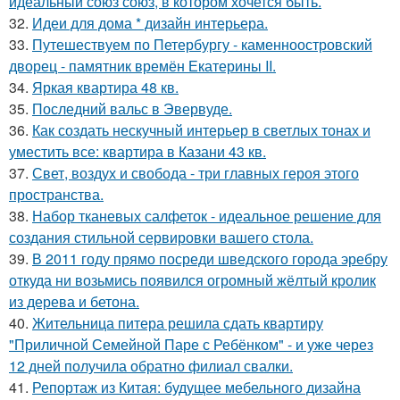
идеальный союз союз, в котором хочется быть.
32.
Идеи для дома * дизайн интерьера.
33.
Путешествуем по Петербургу - каменноостровский
дворец - памятник времён Екатерины II.
34.
Яркая квартира 48 кв.
35.
Последний вальс в Эвервуде.
36.
Как создать нескучный интерьер в светлых тонах и
уместить все: квартира в Казани 43 кв.
37.
Свет, воздух и свобода - три главных героя этого
пространства.
38.
Набор тканевых салфеток - идеальное решение для
создания стильной сервировки вашего стола.
39.
В 2011 году прямо посреди шведского города эребру
откуда ни возьмись появился огромный жёлтый кролик
из дерева и бетона.
40.
Жительница питера решила сдать квартиру
"Приличной Семейной Паре с Ребёнком" - и уже через
12 дней получила обратно филиал свалки.
41.
Репортаж из Китая: будущее мебельного дизайна