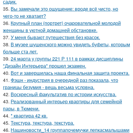
садик.
35.
Вы замечали это ощущение: вроде всё чисто, но
чего-то не хватает?
36.
Крупный план (портрет) очаровательной молодой
женщины в уютной домашней обстановке.
37.
У меня бывают путешествия без красок.
38.
В музее шушенского можно увидеть буфеты, которым
больше ста лет.
39.
24 марта у группы 221 Р 111 в рамках дисциплины
"Дизайн Интерьера" прошел экзамен.
40.
Вот и завершилась наша финальная защита проекта.
41.
Фэшн - индустрия в очередной раз показала, что
границы безумия - вещь весьма условна.
42.
Воскресный факультатив по истории искусства.
43.
Реализованный интерьер квартиры для семейной
пары, в Тюмени.
44.
* квартира 42 кв.
45.
Текстура, текстура, текстура.
46.
Нашиновости_14 группапочемучки лепкасмалышами