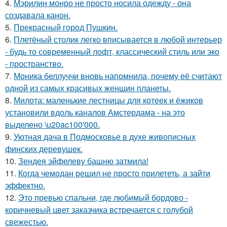
4.
Мэрилин монро не просто носила одежду - она
создавала канон.
5.
Прекрасный город Пушкин.
6.
Плетёный столик легко вписывается в любой интерьер
- будь то современный лофт, классический стиль или эко
- пространство.
7.
Моника беллуччи вновь напомнила, почему её считают
одной из самых красивых женщин планеты.
8.
Милота: маленькие лестницы для котеек и ёжиков
установили вдоль каналов Амстердама - на это
выделено \u20ac100'000.
9.
Уютная дача в Подмосковье в духе живописных
финских деревушек.
10.
Зендея эйфелеву башню затмила!
11.
Когда чемодан решил не просто прилететь, а зайти
эффектно.
12.
Это превью спальни, где любимый бордово -
коричневый цвет заказчика встречается с голубой
свежестью.