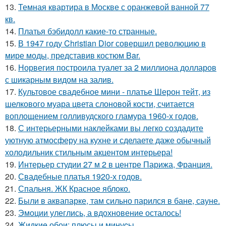
13.
Темная квартира в Москве с оранжевой ванной 77
кв.
14.
Платья бэбидолл какие-то странные.
15.
В 1947 году Christian Dior совершил революцию в
мире моды, представив костюм Bar.
16.
Норвегия построила туалет за 2 миллиона долларов
с шикарным видом на залив.
17.
Культовое свадебное мини - платье Шерон тейт, из
шелкового муара цвета слоновой кости, считается
воплощением голливудского гламура 1960-х годов.
18.
С интерьерными наклейками вы легко создадите
уютную атмосферу на кухне и сделаете даже обычный
холодильник стильным акцентом интерьера!
19.
Интерьер студии 27 м 2 в центре Парижа, Франция.
20.
Свадебные платья 1920-х годов.
21.
Спальня. ЖК Красное яблоко.
22.
Были в аквапарке, там сильно парился в бане, сауне.
23.
Эмоции улеглись, а вдохновение осталось!
24.
Жидкиe обои: плюсы и минуcы.