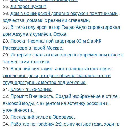
25.
Ли порог нужен?
26.
Дом в башкирской деревне окружен памятниками
зодчества, домами с резными ставнями.
27.
В 1976 году архитектор Тадао Андо спроектировал
дом Адзума в сумиёси, Осака.
28.
Проект 1-комнатной квартиры 39 м 2 в ЖК
Рассказово в новой Москве.
29.
Интерьер спальни выполнен в современном стиле с
элементами классики.
30.
Внешний вид таких тапок полностью повторяет
скопления грязи, которые обычно скапливаются в
труднодоступных местах под мебелью.
31.
Ключ к выживанию.
32.
Промпт: Внешность. Создай изображение в стиле
высокой моды, с акцентом на эстетику роскоши и
утончённости.
33.
Последний вальс в Эвервуде.
34.
Работаю по графику 2/2, сыну четыре года, ходит в