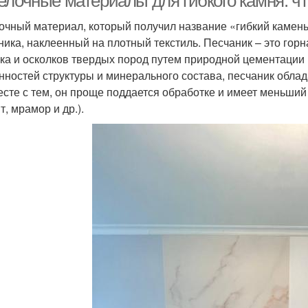
елочные материалы для гибкого камня: чт
очный материал, который получил название «гибкий камень
ника, наклеенный на плотный текстиль. Песчаник – это горн
ска и осколков твердых пород путем природной цементации 
нностей структуры и минерального состава, песчаник обла
есте с тем, он проще поддается обработке и имеет меньши
т, мрамор и др.).