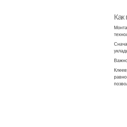
Как 
Монта
техно
Снача
уклад
Важно
Клеев
равно
позво