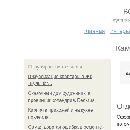
В
лучшие 
главная
интерь
Кам
Популярные материалы
Д
Визуализация квартиры в ЖК
"Булычев".
Сказочный дом художницы в
провинции фландрия, Бельгия.
Отд
Кирпич в прихожей и на кухне
Оформ
поклеила.
потом
Самая дорогая ошибка в ремонте -