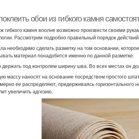
поклеить обои из гибкого камня самосто
ж гибкого камня вполне возможно произвести своими рукам
логии. Рассмотрим подробно правильный порядок действий
ла необходимо сделать разметку на том основании, которое
ывать материал понадобится именно по данной разметке.
 держать под контролем ширину шва. Во всех местах он д
ую массу наносят на основание посредством простого шпат
мерно ее распределяют, придерживаясь горизонтального на
лит увеличить адгезию.