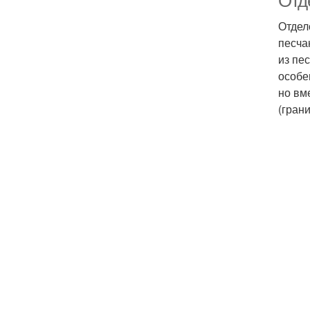
Отд
Отдел
песча
из пе
особе
но вм
(грани