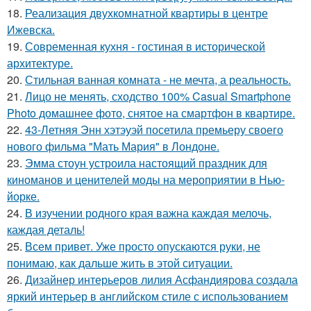
18.
Реализация двухкомнатной квартиры в центре
Ижевска.
19.
Современная кухня - гостиная в исторической
архитектуре.
20.
Стильная ванная комната - не мечта, а реальность.
21.
Лицо не менять, сходство 100% Casual Smartphone
Photo домашнее фото, снятое на смартфон в квартире.
22.
43-Летняя Энн хэтэуэй посетила премьеру своего
нового фильма "Мать Мария" в Лондоне.
23.
Эмма стоун устроила настоящий праздник для
киноманов и ценителей моды на мероприятии в Нью-
йорке.
24.
В изучении родного края важна каждая мелочь,
каждая деталь!
25.
Всем привет. Уже просто опускаются руки, не
понимаю, как дальше жить в этой ситуации.
26.
Дизайнер интерьеров лилия Асфандиярова создала
яркий интерьер в английском стиле с использованием