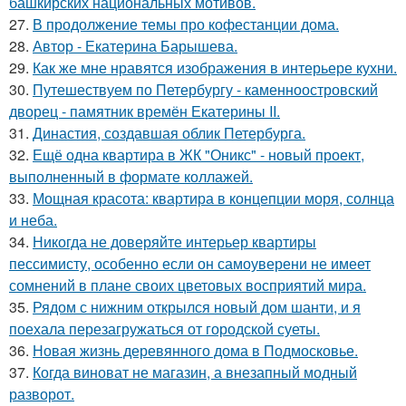
башкирских национальных мотивов.
27.
В продолжение темы про кофестанции дома.
28.
Автор - Екатерина Барышева.
29.
Как же мне нравятся изображения в интерьере кухни.
30.
Путешествуем по Петербургу - каменноостровский
дворец - памятник времён Екатерины II.
31.
Династия, создавшая облик Петербурга.
32.
Ещё одна квартира в ЖК "Оникс" - новый проект,
выполненный в формате коллажей.
33.
Мощная красота: квартира в концепции моря, солнца
и неба.
34.
Никогда не доверяйте интерьер квартиры
пессимисту, особенно если он самоуверени не имеет
сомнений в плане своих цветовых восприятий мира.
35.
Рядом с нижним открылся новый дом шанти, и я
поехала перезагружаться от городской суеты.
36.
Новая жизнь деревянного дома в Подмосковье.
37.
Когда виноват не магазин, а внезапный модный
разворот.