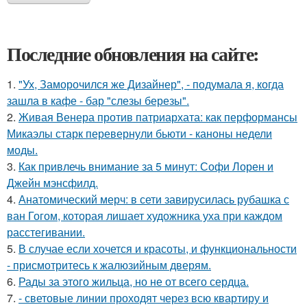
Последние обновления на сайте:
1.
"Ух, Заморочился же Дизайнер", - подумала я, когда
зашла в кафе - бар "слезы березы".
2.
Живая Венера против патриархата: как перформансы
Микаэлы старк перевернули бьюти - каноны недели
моды.
3.
Как привлечь внимание за 5 минут: Софи Лорен и
Джейн мэнсфилд.
4.
Анатомический мерч: в сети завирусилась рубашка с
ван Гогом, которая лишает художника уха при каждом
расстегивании.
5.
В случае если хочется и красоты, и функциональности
- присмотритесь к жалюзийным дверям.
6.
Рады за этого жильца, но не от всего сердца.
7.
- световые линии проходят через всю квартиру и