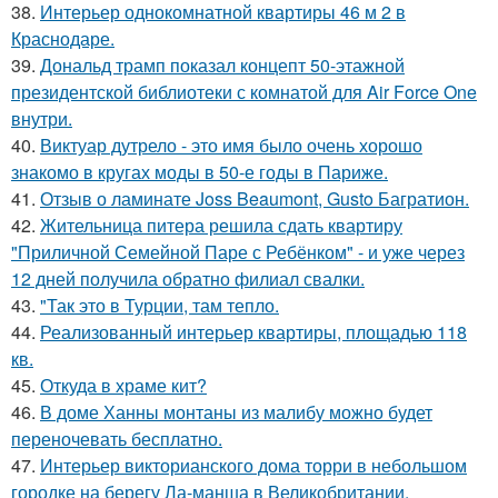
38.
Интерьер однокомнатной квартиры 46 м 2 в
Краснодаре.
39.
Дональд трамп показал концепт 50-этажной
президентской библиотеки с комнатой для Air Force One
внутри.
40.
Виктуар дутрело - это имя было очень хорошо
знакомо в кругах моды в 50-е годы в Париже.
41.
Отзыв о ламинате Joss Beaumont, Gusto Багратион.
42.
Жительница питера решила сдать квартиру
"Приличной Семейной Паре с Ребёнком" - и уже через
12 дней получила обратно филиал свалки.
43.
"Так это в Турции, там тепло.
44.
Реализованный интерьер квартиры, площадью 118
кв.
45.
Откуда в храме кит?
46.
В доме Ханны монтаны из малибу можно будет
переночевать бесплатно.
47.
Интерьер викторианского дома торри в небольшом
городке на берегу Ла-манша в Великобритании.