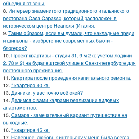
объединяют зоны.
8.
Интерьер знаменитого традиционного итальянского
ресторана Casa Capasso, который расположен в
историческом центре Неаполя (Италия.
9.
Таким образом, если вы думали, что накладные пряди
и шиньоны - изобретение современных бьюти -
блогеров?
10.
Проект квартиры - студии 31, 9 м 2 (с учетом лоджии
2, 78 м 2) на будапештской улице в Санкт-петербурге для
постоянного проживания.
11.
Квартира после проведения капитального ремонта.
12.
* квартира 40 кв.
13.
Дачники, у вас точно всё окей?
14.
Делимся с вами кадрами реализации видовых
апартаментов.
15.
Самара - замечательный вариант путешествия на
выходные.
16.
* квартира 45 кв.
17.
Наверное, любовь к интерьеру у меня была всегда.