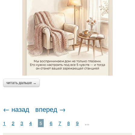
читать дальше →
← назад
вперед →
1
2
3
4
5
6
7
8
9
…