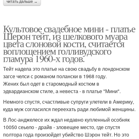
читать дальше →
Культовое свадебное мини - платье
Шерон тейт, из шелкового муара
цвета слоновой кости, считается
воплощением голливудского
гламура 1960-х годов.
Тейт надела это платье на свою свадьбу в лондонском
загсе челси с романом полански в 1968 году.
Жених был одет в старомодный костюм в
эдвардианском стиле, а невеста - в платье "Мини".
Немного спустя, счастливые супруги улетели в Америку,
куда муж согласился переехать ради любимой женщины.
В Лос-анджелесе их ждал недавно купленный особняк
10050 сеьело - драйв - зловещее место, где спустя
полтора года произойдет убийство Шэрон тейт. Но это