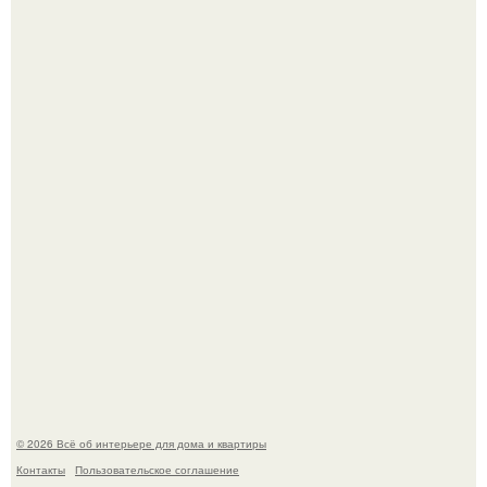
Привет всем дизайнерам интерьеров и не только!
5 ошибок в планировке, из-за которых вы теряете метры.
© 2026 Всё об интерьере для дома и квартиры
Контакты
Пользовательское соглашение