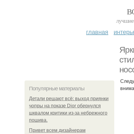
В
лучшие 
главная
интерь
Ярк
сти
нос
Следу
внима
Популярные материалы
Детали решают всё: выход приянки
чопры на показе Dior обернулся
шквалом критики из-за небрежного
пошива.
Привет всем дизайнерам