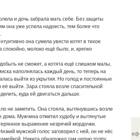
лела и дочь забрала мать себе. Без защиты
м она уже успела надоесть, тем более что
.
туитивно она сумела увести котят в тихое
 спокойно, молоко ещё было, и, крепко
а добыть не сможет, а котята ещё слишком малы,
миска наполнялась каждый день, то теперь на
алась выйти из укрытия. Но голод и постоянные
и её выйти. Зара стояла возле спасительной
елить, куда ей двигаться дальше.
ло не заметить. Она стояла, вытянувшись возле
е дома. Мужчина отметил худобу и вытянутые
стерянное выражение незрячей мордочки.
⇨
изкий мужской голос заговорил с ней, он не нёс
камейкой, Никита обнаружил там целую толпу