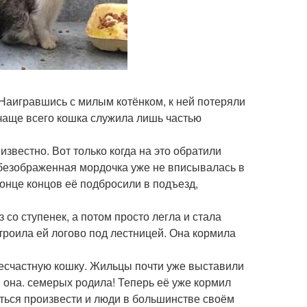
Наигравшись с милым котёнком, к ней потеряли
о чаще всего кошка служила лишь частью
известно. Вот только когда на это обратили
 обезображенная мордочка уже не вписывалась в
конце концов её подбросили в подъезд,
 со ступенек, а потом просто легла и стала
строила ей логово под лестницей. Она кормила
несчастную кошку. Жильцы почти уже выставили
м она. семерых родила! Теперь её уже кормил
иться произвести и люди в большинстве своём