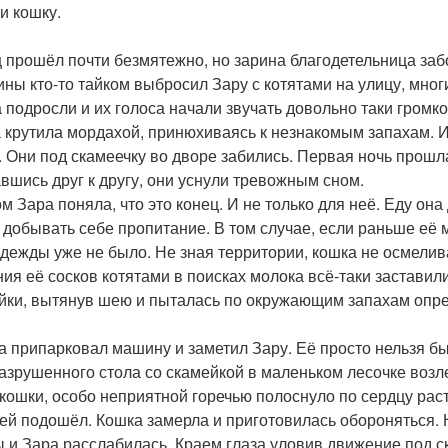
и кошку.
 прошёл почти безмятежно, но зарина благодетельница забо
ны кто-то тайком выбросил Зару с котятами на улицу, многи
а подросли и их голоса начали звучать довольно таки громко
 крутила мордахой, принюхиваясь к незнакомым запахам. Ин
. Они под скамеечку во дворе забились. Первая ночь прошла
вшись друг к другу, они уснули тревожным сном.
ом Зара поняла, что это конец. И не только для неё. Еду он
 добывать себе пропитание. В том случае, если раньше её 
адежды уже не было. Не зная территории, кошка не осмелив
ния её сосков котятами в поисках молока всё-таки заставил
йки, вытянув шею и пыталась по окружающим запахам опред
а припарковал машину и заметил Зару. Её просто нельзя бы
азрушенного стола со скамейкой в маленьком лесочке возл
 кошки, особо неприятной горечью полоснуло по сердцу ра
ней подошёл. Кошка замерла и приготовилась обороняться. Н
ы и Зара расслабилась. Краем глаза уловив движение под с