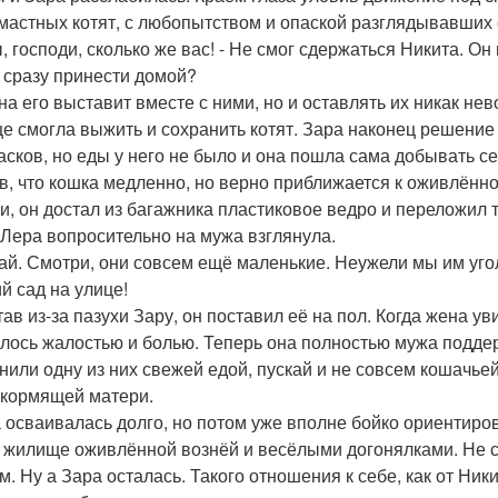
мастных котят, с любопытством и опаской разглядывавших 
ы, господи, сколько же вас! - Не смог сдержаться Никита. О
 сразу принести домой?
на его выставит вместе с ними, но и оставлять их никак не
е смогла выжить и сохранить котят. Зара наконец решение 
асков, но еды у него не было и она пошла сама добывать се
в, что кошка медленно, но верно приближается к оживлённо
ки, он достал из багажника пластиковое ведро и переложил 
 Лера вопросительно на мужа взглянула.
 зай. Смотри, они совсем ещё маленькие. Неужели мы им угол
й сад на улице!
тав из-за пазухи Зару, он поставил её на пол. Когда жена 
лось жалостью и болью. Теперь она полностью мужа поддер
нили одну из них свежей едой, пускай и не совсем кошачье
 кормящей матери.
 осваивалась долго, но потом уже вполне бойко ориентиров
 жилище оживлённой вознёй и весёлыми догонялками. Не сра
м. Ну а Зара осталась. Такого отношения к себе, как от Ник