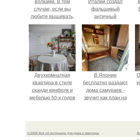
волками. В том
Италии создал
случае, если вы
фальшивый
любите вышивать,
античный
то наверняка
амфитеатр и
п
задумывались о
долгое время
в
том, что означает та
успешно выдавал
или иная вышитая
его за настоящее
вами картина.
историческое
наследие.
Двухкомнатная
В Японии
О
квартира в стиле
бесплатно раздают
к
сканди кинфолк и
дома самураев -
мебелью 50-х годов
звучит как план на
в высотке на
новую жизнь.
котельнической.
© 2026 Всё об интерьере для дома и квартиры
К