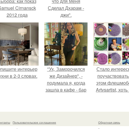
выбора: как показ
что для Меня
Samuel Cirnansck
Сделал Дхарам -
2012 года
джи".
ревратил подиум
 манифест против
принуждения.
пишите интерьер
"Ух, Заморочился
Стало интерес
ухни в 2-3 словах.
же Дизайнер", -
поучаствовать
подумала я, когда
этом флешмобе
зашла в кафе - бар
Artvsartist, хоть
"слезы березы".
не совсем пр
рукоделие, а
больше про
живопись, рисун
онтакты
Пользовательское соглашение
Обратная связь