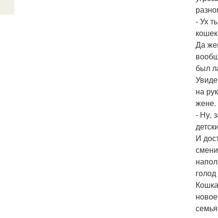
разно
- Ух т
кошек
Да же
вообщ
был л
Увиде
на ру
жене.
- Ну,
детски
И дос
смени
напол
голод
Кошка
новое
семья