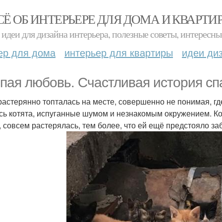
СЁ ОБ ИНТЕРЬЕРЕ ДЛЯ ДОМА И КВАРТИ
идеи для дизайна интерьера, полезные советы, интересны
ер для дома
интерьер для квартиры
идеи ди
пая любовь. Счастливая история сп
растерянно топталась на месте, совершенно не понимая, где
сь котята, испуганные шумом и незнакомым окружением. Ко
, совсем растерялась, тем более, что ей ещё предстояло заб