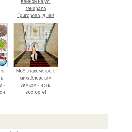
ванной на ул.
генерала
Григорова, д. 36!
но
Моё знакомство с
 в
михайловским
 -
замком - и я в
 он
восторге!
о
ок.