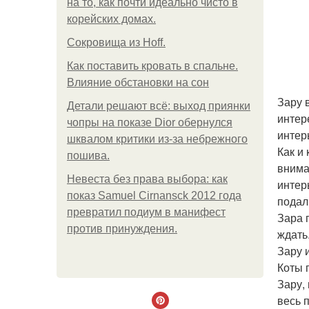
на то, как почти идеально чисто в
корейских домах.
Сокровища из Hoff.
Как поставить кровать в спальне.
Влияние обстановки на сон
Зару 
Детали решают всё: выход приянки
интер
чопры на показе Dior обернулся
интер
шквалом критики из-за небрежного
Как и
пошива.
внима
Невеста без права выбора: как
интер
показ Samuel Cirnansck 2012 года
подал
превратил подиум в манифест
Зара 
против принуждения.
ждать
Зару 
Коты 
Зару,
весь 