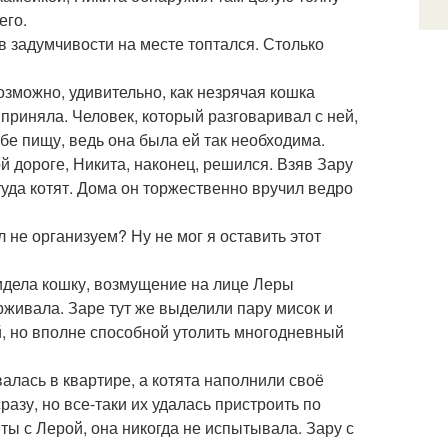
его.
н в задумчивости на месте топтался. Столько
возможно, удивительно, как незрячая кошка
приняла. Человек, который разговаривал с ней,
бе пищу, ведь она была ей так необходима.
й дороге, Никита, наконец, решился. Взяв Зару
туда котят. Дома он торжественно вручил ведро
 не организуем? Ну не мог я оставить этот
увидела кошку, возмущение на лице Леры
живала. Заре тут же выделили пару мисок и
й, но вполне способной утолить многодневный
алась в квартире, а котята наполнили своё
зу, но все-таки их удалась пристроить по
иты с Лерой, она никогда не испытывала. Зару с