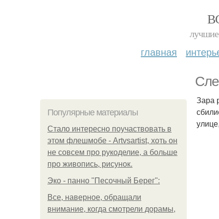
В
лучшие 
главная
интерь
Сле
Зара 
сбили
Популярные материалы
улице
Стало интересно поучаствовать в
этом флешмобе - Artvsartist, хоть он
не совсем про рукоделие, а больше
про живопись, рисунок.
Эко - панно "Песочный Берег":
Все, наверное, обращали
внимание, когда смотрели дорамы,