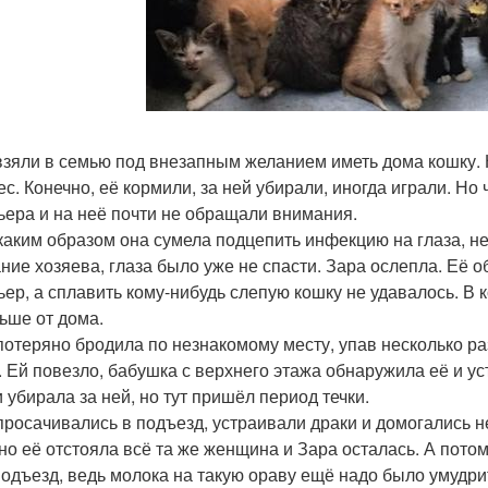
взяли в семью под внезапным желанием иметь дома кошку. 
ес. Конечно, её кормили, за ней убирали, иногда играли. Н
ьера и на неё почти не обращали внимания.
 каким образом она сумела подцепить инфекцию на глаза, не
ние хозяева, глаза было уже не спасти. Зара ослепла. Её
ьер, а сплавить кому-нибудь слепую кошку не удавалось. В 
ьше от дома.
потеряно бродила по незнакомому месту, упав несколько раз
. Ей повезло, бабушка с верхнего этажа обнаружила её и у
и убирала за ней, но тут пришёл период течки.
просачивались в подъезд, устраивали драки и домогались 
 но её отстояла всё та же женщина и Зара осталась. А пото
подъезд, ведь молока на такую ораву ещё надо было умудр