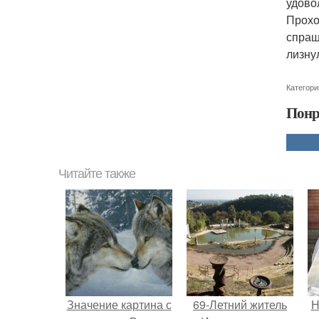
удово
Прохо
спраш
лизну
Категори
Понр
Читайте также
Значение картина с
69-Летний житель
Н