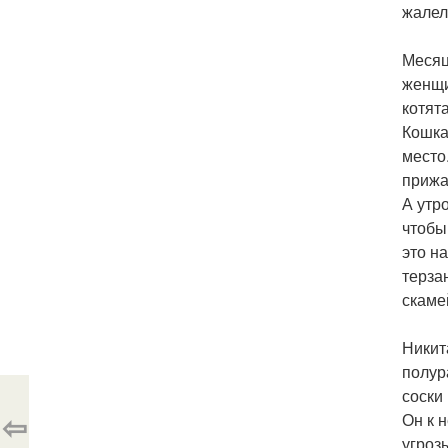
жалел
Месяц
женщи
котят
Кошка
место
прижа
А утр
чтобы
это н
терза
скаме
Никит
полур
соски
⇦
Он к 
угроз