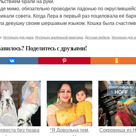
льствием брали на руки.
дя мимо, обязательно проводили ладонью по округлившейся
ивали совета. Когда Лера в первый раз поцеловала её барх
ла девушку своим шершавым языком. Кошка была счастлива
и:
Интерьер для дома
,
Интерьер маленькой квартиры
,
Детская мебель
,
Интерьер для 
авилось? Поделитесь с друзьями!
евеста без права
"Я Довольна тем,
Сокровища из Ho