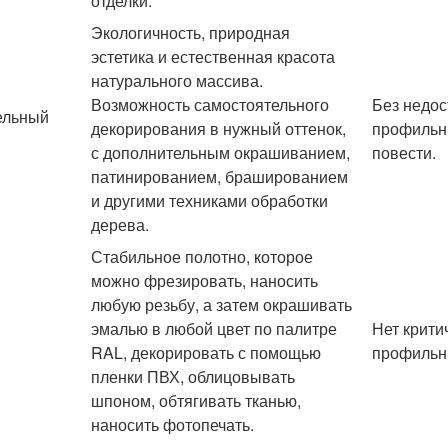
отделки.
Экологичность, природная
эстетика и естественная красота
натурального массива.
Возможность самостоятельного
Без недо
ельный
декорирования в нужный оттенок,
профильны
с дополнительным окрашиванием,
повести.
патинированием, брашированием
и другими техниками обработки
дерева.
Стабильное полотно, которое
можно фрезировать, наносить
любую резьбу, а затем окрашивать
эмалью в любой цвет по палитре
Нет крити
RAL, декорировать с помощью
профильн
пленки ПВХ, облицовывать
шпоном, обтягивать тканью,
наносить фотопечать.