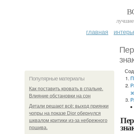
В
лучшие 
главная
интерь
Пер
зна
Сод
П
Популярные материалы
Р
Как поставить кровать в спальне.
з
Влияние обстановки на сон
Р
Детали решают всё: выход приянки
чопры на показе Dior обернулся
Пер
шквалом критики из-за небрежного
зна
пошива.