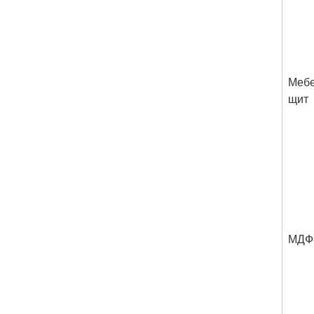
Меб
щит
МДФ