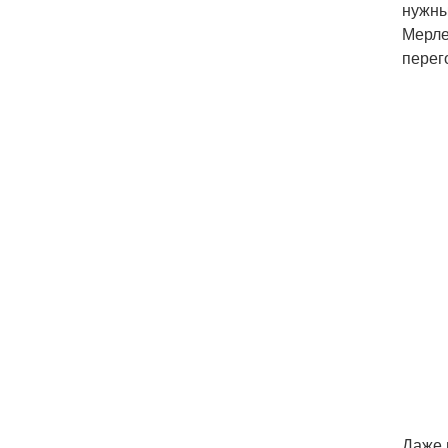
нужны
Мерле
перег
Даже 