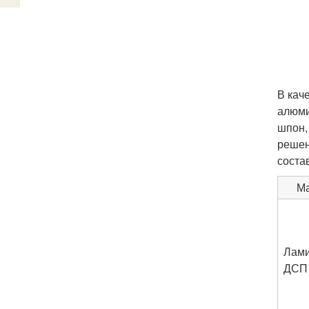
В кач
алюми
шпон,
решен
соста
М
Лам
ДСП