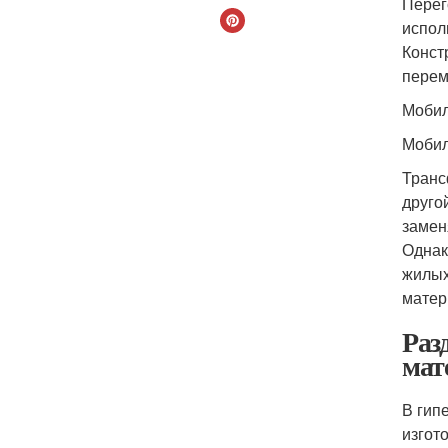
Перег
испол
Конст
перем
Мобил
Мобил
Транс
друго
замен
Однак
жилых
матер
Раз
мат
В гип
изгот