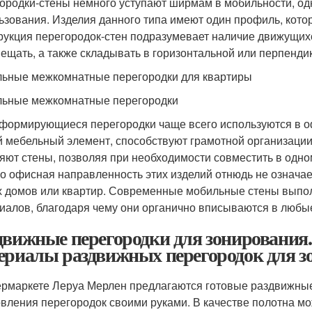
ородки-стены немного уступают ширмам в мобильности, одн
ьзования. Изделия данного типа имеют один профиль, которы
рукция перегородок-стен подразумевает наличие движущих
ещать, а также складывать в горизонтальной или перпенди
ьные межкомнатные перегородки для квартиры
ьные межкомнатные перегородки
формирующиеся перегородки чаще всего используются в оф
й мебельный элемент, способствуют грамотной организации 
яют стены, позволяя при необходимости совместить в од
о офисная направленность этих изделий отнюдь не означает
 домов или квартир. Современные мобильные стены выпол
иалов, благодаря чему они органично вписываются в любы
движные перегородки для зонирования
ериалы раздвижных перегородок для з
ермаркете Леруа Мерлен предлагаются готовые раздвижны
овления перегородок своими руками. В качестве полотна 