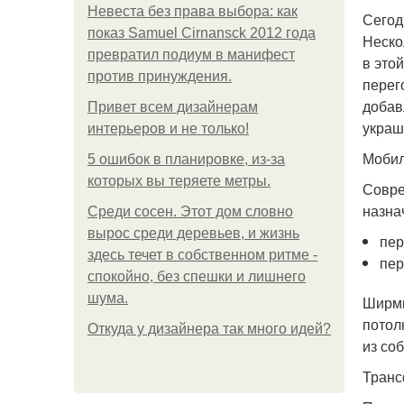
Невеста без права выбора: как
Сегод
показ Samuel Cirnansck 2012 года
Неско
превратил подиум в манифест
в это
против принуждения.
перег
добав
Привет всем дизайнерам
украш
интерьеров и не только!
Мобил
5 ошибок в планировке, из-за
которых вы теряете метры.
Совре
назна
Среди сосен. Этот дом словно
вырос среди деревьев, и жизнь
пер
здесь течет в собственном ритме -
пер
спокойно, без спешки и лишнего
шума.
Ширмы
потол
Откуда у дизайнера так много идей?
из со
Транс