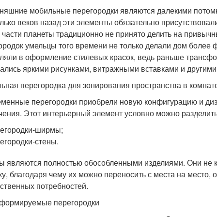
няшние мобильные перегородки являются далекими потомк
лько веков назад эти элементы обязательно присутствовали
й части планеты традиционно не принято делить на привы
ородок умельцы того времени не только делали дом более
ляли в оформление стилевых красок, ведь раньше трансф
ались яркими рисунками, витражными вставками и другим
ьная перегородка для зонирования пространства в комнат
менные перегородки приобрели новую конфигурацию и дизай
чения. Этот интерьерный элемент условно можно разделить 
егородки-ширмы;
егородки-стены.
 являются полностью обособленными изделиями. Они не кре
ку, благодаря чему их можно переносить с места на место
бственных потребностей.
формируемые перегородки