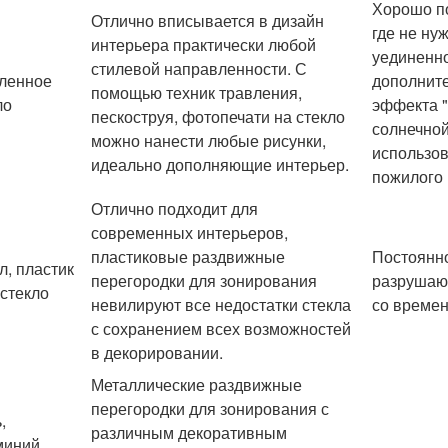
Хорошо по
Отлично вписывается в дизайн
где не ну
интерьера практически любой
уединенно
стилевой направленности. С
ленное
дополните
помощью техник травления,
ло
эффекта "
пескоструя, фотопечати на стекло
солнечной
можно нанести любые рисунки,
использов
идеально дополняющие интерьер.
пожилого 
Отлично подходит для
современных интерьеров,
пластиковые раздвижные
Постоянно
л, пластик
перегородки для зонирования
разрушающ
гстекло
невилируют все недостатки стекла
со времен
с сохранением всех возможностей
в декорировании.
Металлические раздвижные
перегородки для зонирования с
,
различным декоративным
иний,