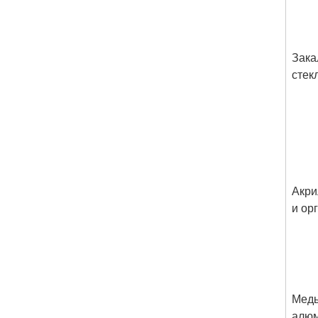
Зака
стек
Акри
и ор
Медь
алюм