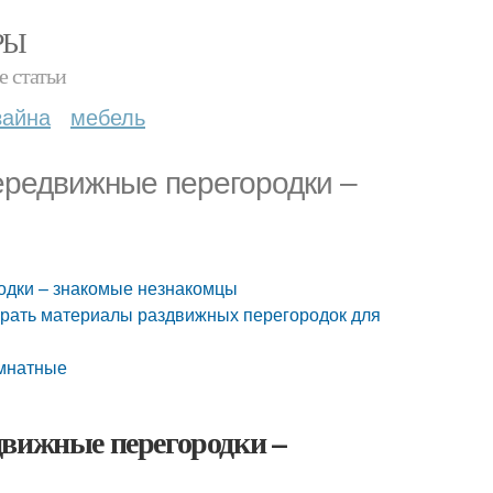
РЫ
е статьи
зайна
мебель
ередвижные перегородки –
одки – знакомые незнакомцы
брать материалы раздвижных перегородок для
омнатные
движные перегородки –