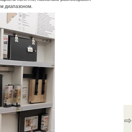
м диапазоном.
⇨