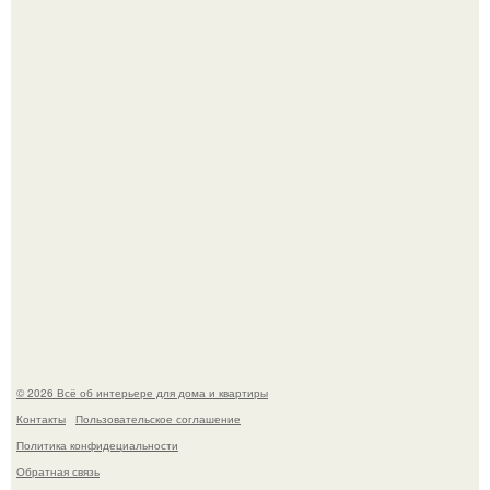
Привет всем дизайнерам интерьеров и не только!
"Проиллюстрированные Люди": Томас майландер
превратил солнечные ожоги в арт - объект.
© 2026 Всё об интерьере для дома и квартиры
Контакты
Пользовательское соглашение
Политика конфидециальности
Обратная связь