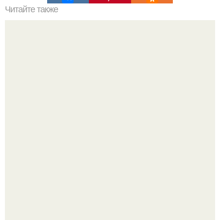
Читайте также
Как из небольшого гаража сделать уютную квартиру?
Разноцветная керамическая плитка как украшение
интерьера.