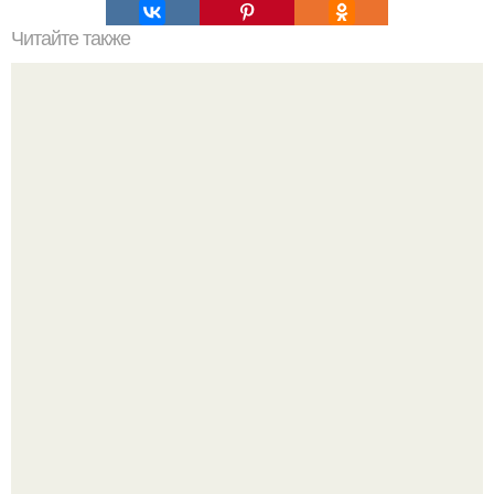
Читайте также
Заповеди ведической жены:
Привет! Хочу поделиться моим давним и очередным
неопубликованным проектом.