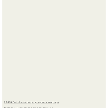
Привет всем дизайнерам интерьеров и не только!
Детали решают всё: выход приянки чопры на показе Dior
обернулся шквалом критики из-за небрежного пошива.
© 2026 Всё об интерьере для дома и квартиры
Контакты
Пользовательское соглашение