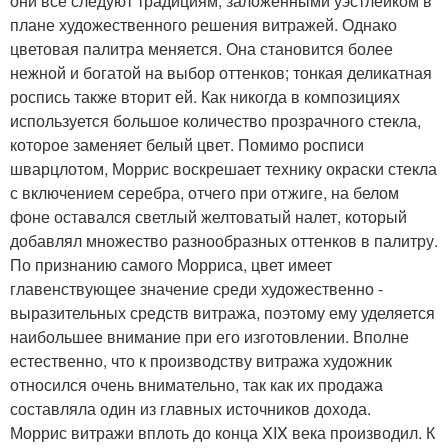
они все следуют традициям, заложенными уэстлейком в
плане художественного решения витражей. Однако
цветовая палитра меняется. Она становится более
нежной и богатой на выбор оттенков; тонкая деликатная
роспись также вторит ей. Как никогда в композициях
используется большое количество прозрачного стекла,
которое заменяет белый цвет. Помимо росписи
шварцлотом, Моррис воскрешает технику окраски стекла
с включением серебра, отчего при отжиге, на белом
фоне оставался светлый желтоватый налет, который
добавлял множество разнообразных оттенков в палитру.
По признанию самого Морриса, цвет имеет
главенствующее значение среди художественно -
выразительных средств витража, поэтому ему уделяется
наибольшее внимание при его изготовлении. Вполне
естественно, что к производству витража художник
относился очень внимательно, так как их продажа
составляла один из главных источников дохода.
Моррис витражи вплоть до конца XIX века производил. К