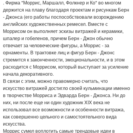
. Фирма "Моррис, Маршалл, Фолкнер и Ко" во многом
держится на плаву благодаря проектам и рисункам Берн
- Джонса (его работы поспособствовали возрождению
английских художественных ремесел. Вместе с
Моррисом он выполняет эскизы витражей и керамики,
шпалер и гобеленов, причем Берн - Джон обычно
отвечает за человеческие фигуры, а Моррис - за
орнаменты. В трактовке лиц и фигур Берн - Джонс
стремится к законченности, эмоциональности, и в этом
расходится с Моррисом, который выступает за усиление
начала декоративного.
В связи с этим, можно правомерно считать, что
искусство витражей достигло своей кульминации именно
в творчестве Морриса и Эдварда Берн - Джонса. Ни до
них, ни после еще ни один художник XIX века не
использовал все возможности и особенности витража,
как совершенно цельного и самостоятельного вида
искусства.
Моррис сумел воплотить самые трендовые идеи в