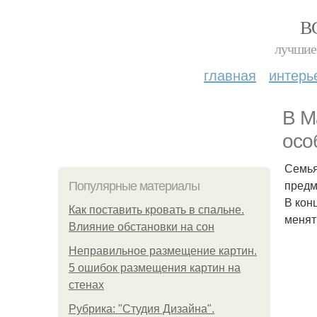
В
лучшие 
главная
интерь
В М
осо
Семья
предм
Популярные материалы
В кон
Как поставить кровать в спальне.
менят
Влияние обстановки на сон
Неправильное размещение картин.
5 ошибок размещения картин на
стенах
Рубрика: "Студия Дизайна".