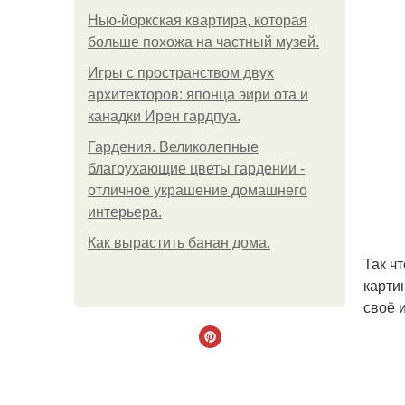
Нью-йоркская квартира, которая
больше похожа на частный музей.
Игры с пространством двух
архитекторов: японца эири ота и
канадки Ирен гардпуа.
Гардения. Великолепные
благоухающие цветы гардении -
отличное украшение домашнего
интерьера.
Как вырастить банан дома.
Так ч
карти
своё 