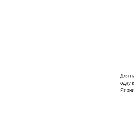
Для н
одну 
Япони