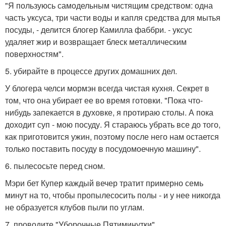
"Я пользуюсь самодельным чистящим средством: одна
часть уксуса, три части воды и капля средства для мытья
посуды, - делится блогер Камилла фаббри. - уксус
удаляет жир и возвращает блеск металлическим
поверхностям".
5. убирайте в процессе других домашних дел.
У блогера челси мормэн всегда чистая кухня. Секрет в
том, что она убирает ее во время готовки. "Пока что-
нибудь запекается в духовке, я протираю столы. А пока
доходит суп - мою посуду. Я стараюсь убрать все до того,
как приготовится ужин, поэтому после него нам остается
только поставить посуду в посудомоечную машину".
6. пылесосьте перед сном.
Мэри бет Купер каждый вечер тратит примерно семь
минут на то, чтобы пропылесосить полы - и у нее никогда
не образуется клубов пыли по углам.
7. проводите "Уборочные Пятиминутки".