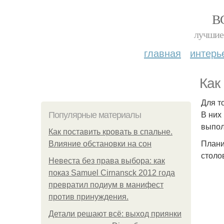
В
лучшие 
главная
интерь
Как
Для т
В них
Популярные материалы
выпол
Как поставить кровать в спальне.
Плани
Влияние обстановки на сон
столо
Невеста без права выбора: как
показ Samuel Cirnansck 2012 года
превратил подиум в манифест
против принуждения.
Детали решают всё: выход приянки