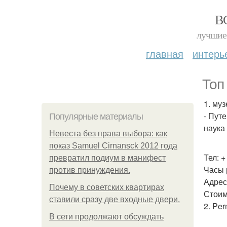
В
лучшие 
главная
интерь
Топ
1. му
- Пут
Популярные материалы
наука
Невеста без права выбора: как
показ Samuel Cirnansck 2012 года
Тел: +
превратил подиум в манифест
Часы р
против принуждения.
Адрес:
Почему в советских квартирах
Стоим
ставили сразу две входные двери.
2. Pe
В сети продолжают обсуждать