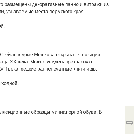
ого размещены декоративные панно и витражи из
ти, узнаваемые места пермского края.
ой.
 Сейчас в доме Мешкова открыта экспозиция,
онца ХХ века. Можно увидеть прекрасную
iii века, редкие раннепечатные книги и др.
выходной.
оллекционные образцы миниатюрной обуви. В
⇨