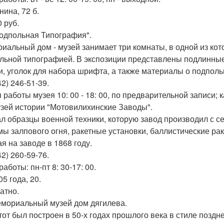
нина, 72 б.
 руб.
Подпольная Типография".
иальный дом - музей занимает три комнаты, в одной из ко
льной типографией. В экспозиции представлены подлинные
и, уголок для набора шрифта, а также материалы о подпол
42) 246-51-39.
работы музея 10: 00 - 18: 00, по предварительной записи; к
узей истории "Мотовилихинские Заводы".
л образцы военной техники, которую завод производил с се
мы залпового огня, ракетные установки, баллистические рак
я на заводе в 1868 году.
42) 260-59-76.
аботы: пн-пт 8: 30-17: 00.
05 года, 20.
атно.
емориальный музей дом дягилева.
тот был построен в 50-х годах прошлого века в стиле поздн