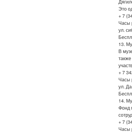
Дягил
Это о
+ 7 (3
Часы 
ул. си
Беспл
13. М
В муз
также
участ
+ 7 34
Часы р
ул. Д
Беспл
14. М
Фонд 
сотру
+ 7 (3
Часы р