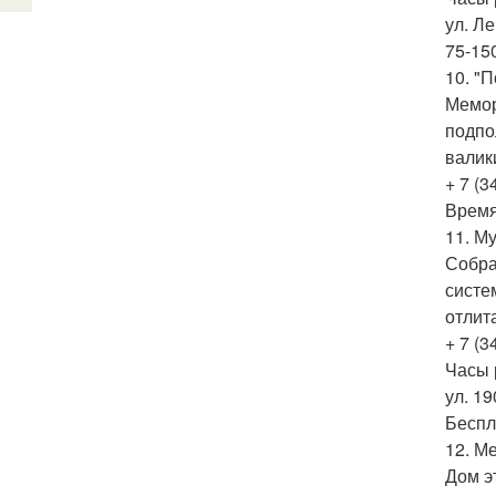
ул. Ле
75-150
10. "
Мемор
подпо
валик
+ 7 (3
Время 
11. М
Собра
систе
отлита
+ 7 (3
Часы р
ул. 19
Беспл
12. М
Дом э