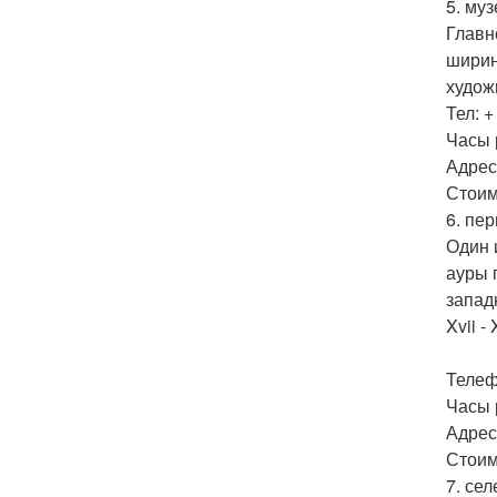
5. му
Главн
ширин
худож
Тел: +
Часы 
Адрес:
Стоим
6. пе
Один 
ауры г
запад
Xvii -
Телефо
Часы р
Адрес
Стоим
7. се