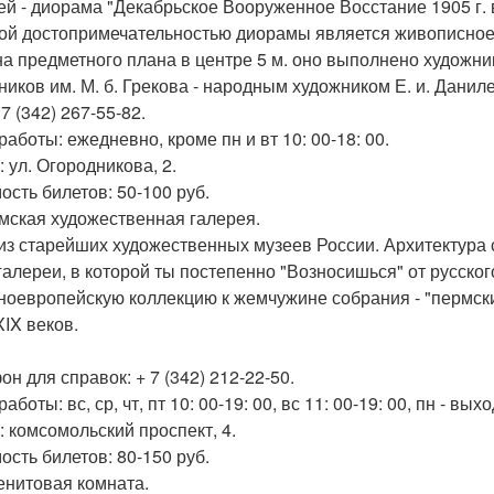
зей - диорама "Декабрьское Вооруженное Восстание 1905 г. 
ой достопримечательностью диорамы является живописное п
а предметного плана в центре 5 м. оно выполнено художни
ников им. М. б. Грекова - народным художником Е. и. Данил
 7 (342) 267-55-82.
работы: ежедневно, кроме пн и вт 10: 00-18: 00.
 ул. Огородникова, 2.
ость билетов: 50-100 руб.
рмская художественная галерея.
из старейших художественных музеев России. Архитектура 
алереи, в которой ты постепенно "Возносишься" от русского 
ноевропейскую коллекцию к жемчужине собрания - "пермски
 XIX веков.
н для справок: + 7 (342) 212-22-50.
аботы: вс, ср, чт, пт 10: 00-19: 00, вс 11: 00-19: 00, пн - вых
: комсомольский проспект, 4.
ость билетов: 80-150 руб.
ленитовая комната.