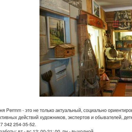
ня Permm - это не только актуальный, социально ориентиров
ктивных действий художников, экспертов и обывателей, дет
 7 342 254-35-52.
аботы: вт - вс 12: 00-21: 00, пн - выходной.