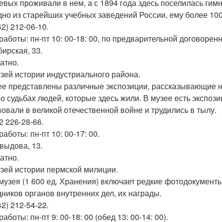
евых проживали в нем, а с 1894 года здесь поселилась гимна
дно из старейших учебных заведений России, ему более 100
42) 212-06-10.
работы: пн-пт 10: 00-18: 00, по предварительной договоренн
бирская, 33.
атно.
узей истории индустриального района.
ее представлены различные экспозиции, рассказывающие на
 о судьбах людей, которые здесь жили. В музее есть экспо
вовали в великой отечественной войне и трудились в тылу.
2 226-28-66.
аботы: пн-пт 10: 00-17: 00.
авыдова, 13.
атно.
узей истории пермской милиции.
музея (1 600 ед. Хранения) включает редкие фотодокумент
дников органов внутренних дел, их награды.
42) 212-54-22.
аботы: пн-пт 9: 00-18: 00 (обед 13: 00-14: 00).