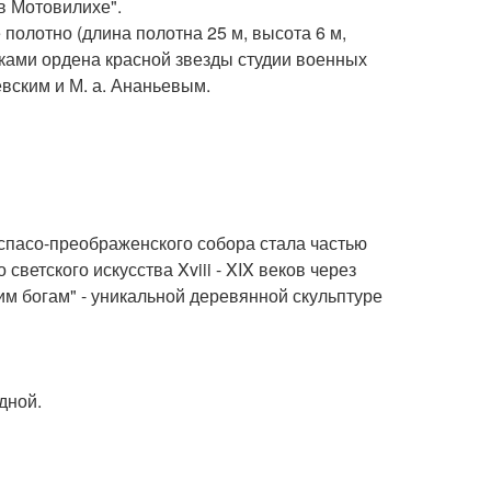
в Мотовилихе".
олотно (длина полотна 25 м, высота 6 м,
ками ордена красной звезды студии военных
евским и М. а. Ананьевым.
спасо-преображенского собора стала частью
светского искусства Xviii - XIX веков через
м богам" - уникальной деревянной скульптуре
одной.