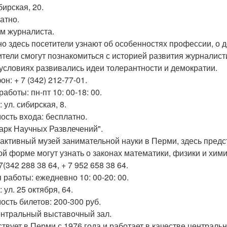
бирская, 20.
атно.
ом журналиста.
о здесь посетители узнают об особенностях профессии, о 
ители смогут познакомиться с историей развития журналисти
 условиях развивались идеи толерантности и демократии.
н: + 7 (342) 212-77-01.
аботы: пн-пт 10: 00-18: 00.
 ул. сибирская, 8.
ость входа: бесплатно.
Парк Научных Развлечений".
активный музей занимательной науки в Перми, здесь предс
ой форме могут узнать о законах математики, физики и хими
7(342 288 38 64, + 7 952 658 38 64.
 работы: ежедневно 10: 00-20: 00.
 ул. 25 октября, 64.
ость билетов: 200-300 руб.
ентральный выставочный зал.
твует в Перми с 1976 года и работает в качестве централь