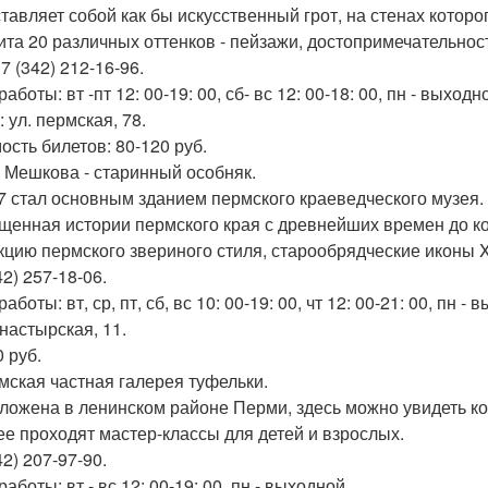
тавляет собой как бы искусственный грот, на стенах котор
ита 20 различных оттенков - пейзажи, достопримечательнос
 7 (342) 212-16-96.
аботы: вт -пт 12: 00-19: 00, сб- вс 12: 00-18: 00, пн - выходн
 ул. пермская, 78.
ость билетов: 80-120 руб.
м Мешкова - старинный особняк.
7 стал основным зданием пермского краеведческого музея.
щенная истории пермского края с древнейших времен до к
кцию пермского звериного стиля, старообрядческие иконы Xv
42) 257-18-06.
аботы: вт, ср, пт, сб, вс 10: 00-19: 00, чт 12: 00-21: 00, пн - 
онастырская, 11.
 руб.
рмская частная галерея туфельки.
ложена в ленинском районе Перми, здесь можно увидеть к
ее проходят мастер-классы для детей и взрослых.
42) 207-97-90.
аботы: вт - вс 12: 00-19: 00, пн - выходной.