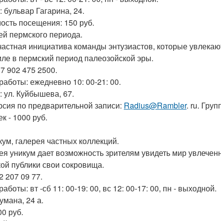
: бульвар Гагарина, 24.
ость посещения: 150 руб.
зей пермского периода.
 частная инициатива команды энтузиастов, которые увлекаю
мле в пермский период палеозойской эры.
 7 902 475 2500.
работы: ежедневно 10: 00-21: 00.
: ул. Куйбышева, 67.
рсия по предварительной записи:
Radius@Rambler
. ru. Гру
к - 1000 руб.
икум, галерея частных коллекций.
ея уникум дает возможность зрителям увидеть мир увлечен
ой публики свои сокровища.
2 207 09 77.
аботы: вт -сб 11: 00-19: 00, вс 12: 00-17: 00, пн - выходной.
умана, 24 а.
00 руб.