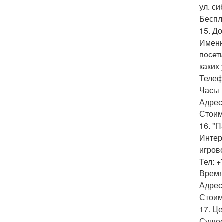
ул. си
Беспл
15. Д
Именн
посет
каких
Телефо
Часы р
Адрес:
Стоим
16. "
Интер
игров
Тел: +
Время
Адрес:
Стоим
17. Ц
Сущес