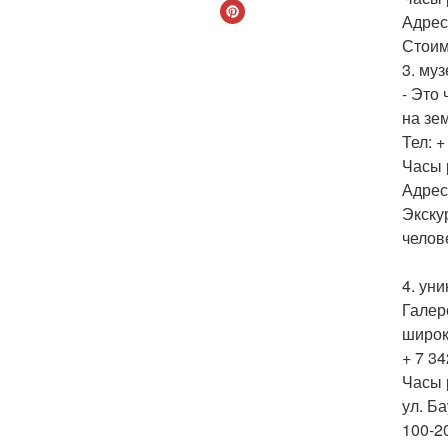
Адрес
Стоим
3. му
- Это
на зе
Тел: +
Часы 
Адрес
Экску
челове
4. ун
Галер
широк
+ 7 34
Часы р
ул. Ба
100-2