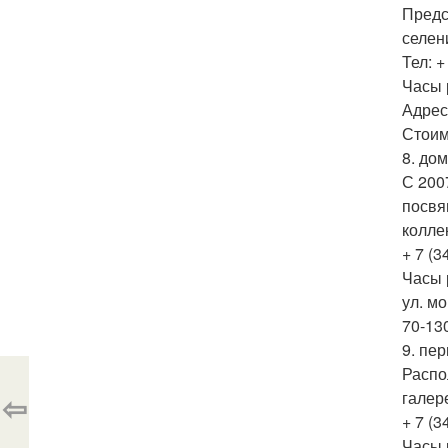
Предс
селен
Тел: +
Часы р
Адрес:
Стоим
8. до
С 200
посвя
колле
+ 7 (3
Часы р
ул. м
70-130
9. пе
Распо
⇦
галер
+ 7 (3
Часы р