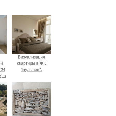
Визуализация
ой
квартиры в ЖК
(24,
"Булычев".
) в