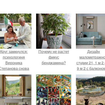
Круг замкнулся:
Почему не растет
Дизайн
психологиня
фикус
малометражн
Вероника
бенджамина?
студии 21, 1 м 2 
Степанова снова
9 м 2 с балконом
вышла замуж за
Краснодаре.
собственного
бывшего мужа.