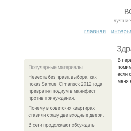
В
лучшие 
главная
интерь
Здр
В пер
помим
Популярные материалы
если 
Невеста без права выбора: как
меня 
показ Samuel Cirnansck 2012 года
превратил подиум в манифест
против принуждения.
Почему в советских квартирах
ставили сразу две входные двери.
В сети продолжают обсуждать