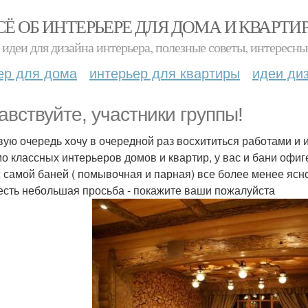
СЁ ОБ ИНТЕРЬЕРЕ ДЛЯ ДОМА И КВАРТИ
идеи для дизайна интерьера, полезные советы, интересны
ер для дома
интерьер для квартиры
идеи ди
авствуйте, участники группы!
вую очередь хочу в очередной раз восхититься работами и 
о классных интерьеров домов и квартир, у вас и бани офиг
с самой баней ( помывочная и парная) все более менее ясно
есть небольшая просьба - покажите ваши пожалуйста