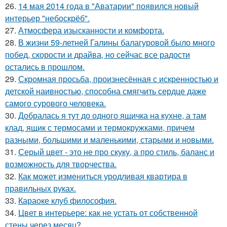
26.
14 мая 2014 года в "Аватарии" появился новый
интерьер "небоскрёб".
27.
Атмосфера изысканности и комфорта.
28.
В жизни 59-летней Галины балагуровой было много
побед, скорости и драйва, но сейчас все радости
остались в прошлом.
29.
Скромная просьба, произнесённая с искренностью и
детской наивностью, способна смягчить сердце даже
самого сурового человека.
30.
Добралась я тут до одного ящичка на кухне, а там
клад, ящик с термосами и термокружками, причем
разными, большими и маленькими, старыми и новыми.
31.
Серый цвет - это не про скуку, а про стиль, баланс и
возможность для творчества.
32.
Как может измениться уродливая квартира в
правильных руках.
33.
Караоке клуб философия.
34.
Цвет в интерьере: как не устать от собственной
стены через месяц?