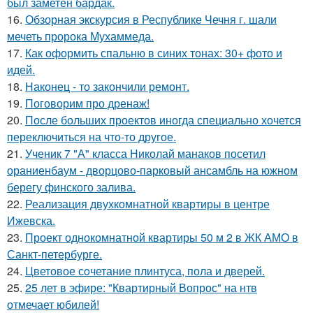
был заметен бардак.
16.
Обзорная экскурсия в Республике Чечня г. шали
мечеть пророка Мухаммеда.
17.
Как оформить спальню в синих тонах: 30+ фото и
идей.
18.
Наконец - то закончили ремонт.
19.
Поговорим про дренаж!
20.
После больших проектов иногда специально хочется
переключиться на что-то другое.
21.
Ученик 7 "А" класса Николай манаков посетил
ораниенбаум - дворцово-парковый ансамбль на южном
берегу финского залива.
22.
Реализация двухкомнатной квартиры в центре
Ижевска.
23.
Проект однокомнатной квартиры 50 м 2 в ЖК АМО в
Санкт-петербурге.
24.
Цветовое сoчетание плинтуса, пола и дверей.
25.
25 лет в эфире: "Квартирный Вопрос" на нтв
отмечает юбилей!