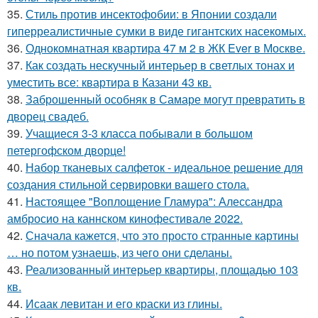
35.
Стиль против инсектофобии: в Японии создали
гиперреалистичные сумки в виде гигантских насекомых.
36.
Однокомнатная квартира 47 м 2 в ЖК Ever в Москве.
37.
Как создать нескучный интерьер в светлых тонах и
уместить все: квартира в Казани 43 кв.
38.
Заброшенный особняк в Самаре могут превратить в
дворец свадеб.
39.
Учащиеся 3-3 класса побывали в большом
петергофском дворце!
40.
Набор тканевых салфеток - идеальное решение для
создания стильной сервировки вашего стола.
41.
Настоящее "Воплощение Гламура": Алессандра
амбросио на каннском кинофестивале 2022.
42.
Сначала кажется, что это просто странные картины
… но потом узнаешь, из чего они сделаны.
43.
Реализованный интерьер квартиры, площадью 103
кв.
44.
Исаак левитан и его краски из глины.