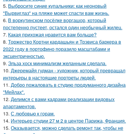
5.
Выбросите синие купальники: как неоновый
"Вырвиглаз" на пляже может спасти вам жизнь.
6.
В воркутинском посёлке воргашор, который
постепенно пустеет, остался один необычный жилец.
7.
Какая прихожая нравится вам больше?
8.
Торжество Кортни кардашьян и Трэвиса баркера в
2022 году в портофино поразило масштабами и
эксцентричностью.
9.
Эльза хоск минимализм желанным сделала.
10.
Джеремайя гудман - художник, который превращал
интерьеры в настоящие портреты людей.
11.
Добро пожаловать в студию продуманного дизайна
"Мейлах".
12.
Делимся с вами кадрами реализации видовых
апартаментов.
13.
С любовью к горам.
14.
Интерьер студии 27 м 2 в центре Парижа, Франция.
15.
Оказывается, можно сделать ремонт так, чтобы не