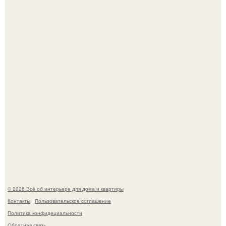
Круг замкнулся: психологиня Вероника Степанова снова
вышла замуж за собственного бывшего мужа.
Визуализация квартиры в ЖК "Булычев".
© 2026 Всё об интерьере для дома и квартиры
Контакты
Пользовательское соглашение
Политика конфидециальности
Обратная связь