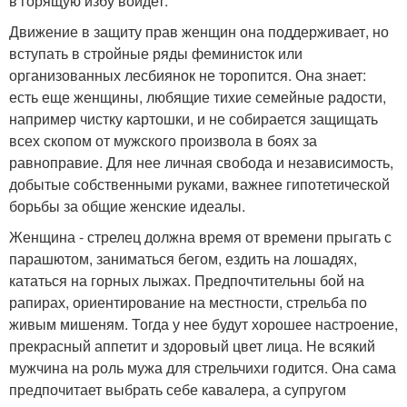
в горящую избу войдет.
Движение в защиту прав женщин она поддерживает, но
вступать в стройные ряды феминисток или
организованных лесбиянок не торопится. Она знает:
есть еще женщины, любящие тихие семейные радости,
например чистку картошки, и не собирается защищать
всех скопом от мужского произвола в боях за
равноправие. Для нее личная свобода и независимость,
добытые собственными руками, важнее гипотетической
борьбы за общие женские идеалы.
Женщина - стрелец должна время от времени прыгать с
парашютом, заниматься бегом, ездить на лошадях,
кататься на горных лыжах. Предпочтительны бой на
рапирах, ориентирование на местности, стрельба по
живым мишеням. Тогда у нее будут хорошее настроение,
прекрасный аппетит и здоровый цвет лица. Не всякий
мужчина на роль мужа для стрельчихи годится. Она сама
предпочитает выбрать себе кавалера, а супругом