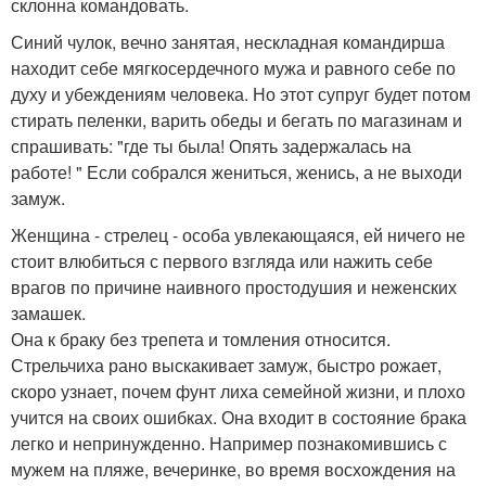
склонна командовать.
Синий чулок, вечно занятая, нескладная командирша
находит себе мягкосердечного мужа и равного себе по
духу и убеждениям человека. Но этот супруг будет потом
стирать пеленки, варить обеды и бегать по магазинам и
спрашивать: "где ты была! Опять задержалась на
работе! " Если собрался жениться, женись, а не выходи
замуж.
Женщина - стрелец - особа увлекающаяся, ей ничего не
стоит влюбиться с первого взгляда или нажить себе
врагов по причине наивного простодушия и неженских
замашек.
Она к браку без трепета и томления относится.
Стрельчиха рано выскакивает замуж, быстро рожает,
скоро узнает, почем фунт лиха семейной жизни, и плохо
учится на своих ошибках. Она входит в состояние брака
легко и непринужденно. Например познакомившись с
мужем на пляже, вечеринке, во время восхождения на