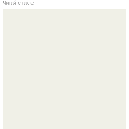
Читайте также
Васту - шастра. Золотые правила для дома.
Недавно сказали, что дизайну в ижгту учат лучше, чем в
удгу, потому что там преподают программы.