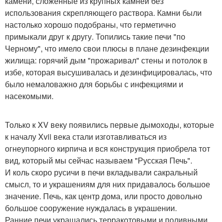
камени, сложенные из крупных камней без
использования скрепляющего раствора. Камни были
настолько хорошо подобраны, что герметично
примыкали друг к другу. Топились такие печи "по
Черному", что имело свои плюсы в плане дезинфекции
жилища: горячий дым "прожаривал" стены и потолок в
избе, которая высушивалась и дезинфицировалась, что
было немаловажно для борьбы с инфекциями и
насекомыми.
Только к XV веку появились первые дымоходы, которые
к началу Xvii века стали изготавливаться из
огнеупорного кирпича и вся конструкция приобрела тот
вид, который мы сейчас называем "Русская Печь".
И коль скоро русичи в печи вкладывали сакральный
смысл, то и украшениям для них придавалось большое
значение. Печь, как центр дома, или просто довольно
большое сооружение нуждалась в украшении.
Ранние печи украшались терракотовыми и поливными