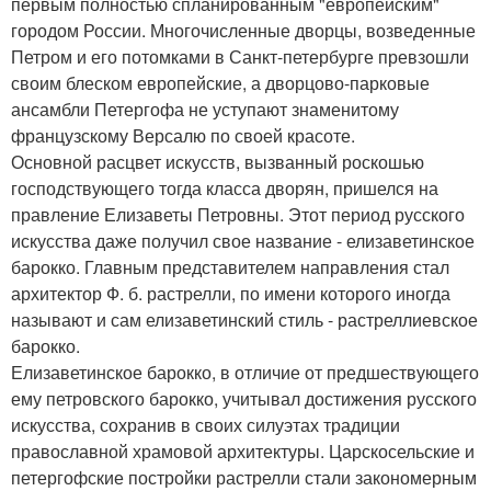
первым полностью спланированным "европейским"
городом России. Многочисленные дворцы, возведенные
Петром и его потомками в Санкт-петербурге превзошли
своим блеском европейские, а дворцово-парковые
ансамбли Петергофа не уступают знаменитому
французскому Версалю по своей красоте.
Основной расцвет искусств, вызванный роскошью
господствующего тогда класса дворян, пришелся на
правление Елизаветы Петровны. Этот период русского
искусства даже получил свое название - елизаветинское
барокко. Главным представителем направления стал
архитектор Ф. б. растрелли, по имени которого иногда
называют и сам елизаветинский стиль - растреллиевское
барокко.
Елизаветинское барокко, в отличие от предшествующего
ему петровского барокко, учитывал достижения русского
искусства, сохранив в своих силуэтах традиции
православной храмовой архитектуры. Царскосельские и
петергофские постройки растрелли стали закономерным