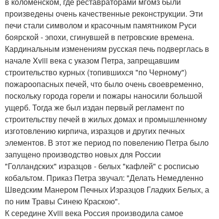
в коломенском, где реставраторами мгомз были
произведены очень качественные реконструкции. Эти
печи стали символом и красочным памятником Руси
боярской - эпохи, сгинувшей в петровские времена.
Кардинальным изменениям русская печь подверглась в
начале Xviii века с указом Петра, запрещавшим
строительство курных (топившихся "по Черному")
пожароопасных печей, что было очень своевременно,
поскольку города горели и пожары наносили большой
ущерб. Тогда же был издан первый регламент по
строительству печей в жилых домах и промышленному
изготовлению кирпича, изразцов и других печных
элементов. В этот же период по повелению Петра было
запущено производство новых для России
"Голландских" изразцов - белых "кафлей" с росписью
кобальтом. Приказ Петра звучал: "Делать Немедленно
Шведским Манером Печных Изразцов Гладких Белых, а
по ним Травы Синею Краскою".
К середине Xviii века Россия производила самое