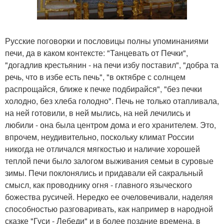
Русские поговорки и пословицы полны упоминаниями
печи, да в каком контексте: "Танцевать от Печки",
"догадлив крестьянин - на печи избу поставил", "добра та
речь, что в избе есть печь", "в октябре с солнцем
распрощайся, ближе к печке подбирайся", "без печки
холодно, без хлеба голодно". Печь не только отапливала,
на ней готовили, в ней мылись, на ней лечились и
любили - она была центром дома и его хранителем. Это,
впрочем, неудивительно, поскольку климат России
никогда не отличался мягкостью и наличие хорошей
теплой печи было залогом выживания семьи в суровые
зимы. Печи поклонялись и придавали ей сакральный
смысл, как проводнику огня - главного языческого
божества русичей. Нередко ее очеловечивали, наделяя
способностью разговаривать, как например в народной
сказке "Гуси - Лебеди" и в более поздние времена, в