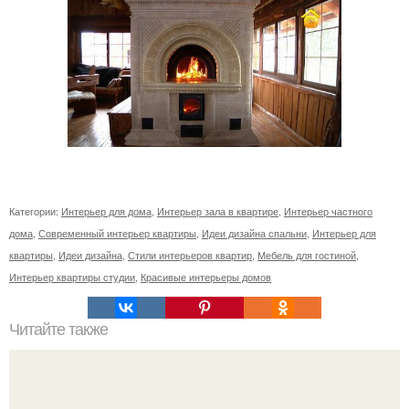
Категории:
Интерьер для дома
,
Интерьер зала в квартире
,
Интерьер частного
дома
,
Современный интерьер квартиры
,
Идеи дизайна спальни
,
Интерьер для
квартиры
,
Идеи дизайна
,
Стили интерьеров квартир
,
Мебель для гостиной
,
Интерьер квартиры студии
,
Красивые интерьеры домов
Читайте также