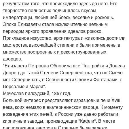
результатом того, что происходило здесь до него. Его
творчество полностью подчинялось вкусам
императрицы, любившей блеск, веселье и роскошь.
Эпоха Елизаветы стала исключительно цельным
периодом яркого проявления идеалов рококо.
Прикладное искусство, архитектура и живопись достигли
мастерства высочайшей степени и были применены в
множестве построенных и реконструированных
дворцов.
"Елизавета Петровна Обновила все Постройки и Довела
Дворец до Такой Степени Совершенства, что он Смело
мог Соперничать, в Особенности Своими Фонтанами, с
Версалью и Марли".
Мечеслав пилсудский, 1857 год.
Большой интерес представляют изразцовые печи Xviii
века, коих немало в екатерининском дворце. К моменту
возведения этих печей, в России уже давно работали
кирпичные заводы, производящие "Кафли". В месте
расположения заводов в Стрельне были залежи