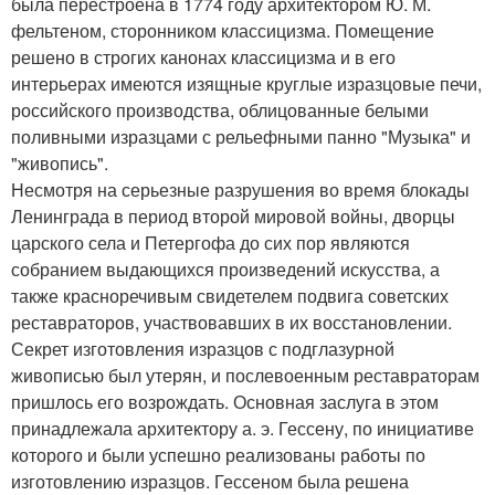
была перестроена в 1774 году архитектором Ю. М.
фельтеном, сторонником классицизма. Помещение
решено в строгих канонах классицизма и в его
интерьерах имеются изящные круглые изразцовые печи,
российского производства, облицованные белыми
поливными изразцами с рельефными панно "Музыка" и
"живопись".
Несмотря на серьезные разрушения во время блокады
Ленинграда в период второй мировой войны, дворцы
царского села и Петергофа до сих пор являются
собранием выдающихся произведений искусства, а
также красноречивым свидетелем подвига советских
реставраторов, участвовавших в их восстановлении.
Секрет изготовления изразцов с подглазурной
живописью был утерян, и послевоенным реставраторам
пришлось его возрождать. Основная заслуга в этом
принадлежала архитектору а. э. Гессену, по инициативе
которого и были успешно реализованы работы по
изготовлению изразцов. Гессеном была решена