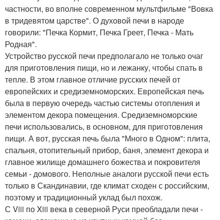
частности, во вполне современном мультфильме "Вовка
в тридевятом царстве". О духовой печи в народе
говорили: "Печка Кормит, Печка Греет, Печка - Мать
Родная".
Устройство русской печи предполагало не только очаг
для приготовления пищи, но и лежанку, чтобы спать в
тепле. В этом главное отличие русских печей от
европейских и средиземноморских. Европейская печь
была в первую очередь частью системы отопления и
элементом декора помещения. Средиземноморские
печи использовались, в основном, для приготовления
пищи. А вот, русская печь была "Много в Одном": плита,
спальня, отопительный прибор, баня, элемент декора и
главное жилище домашнего божества и покровителя
семьи - домового. Неполные аналоги русской печи есть
только в Скандинавии, где климат сходен с российским,
поэтому и традиционный уклад был похож.
С Viii по Xiii века в северной Руси преобладали печи -