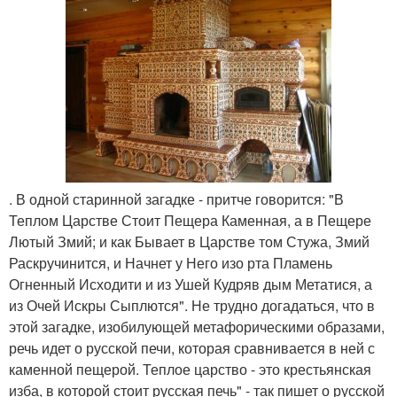
. В одной старинной загадке - притче говорится: "В
Теплом Царстве Стоит Пещера Каменная, а в Пещере
Лютый Змий; и как Бывает в Царстве том Стужа, Змий
Раскручинится, и Начнет у Него изо рта Пламень
Огненный Исходити и из Ушей Кудряв дым Метатися, а
из Очей Искры Сыплются". Не трудно догадаться, что в
этой загадке, изобилующей метафорическими образами,
речь идет о русской печи, которая сравнивается в ней с
каменной пещерой. Теплое царство - это крестьянская
изба, в которой стоит русская печь" - так пишет о русской