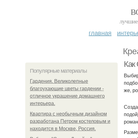
В
лучшие 
главная
интерь
Кре
Как
Популярные материалы
Выбир
Гардения. Великолепные
подбо
благоухающие цветы гардении -
же, р
отличное украшение домашнего
интерьера.
Созда
подой
Квартира с необычным дизайном
роман
разработана Петром костеловым и
находится в Москве, Россия.
Разме