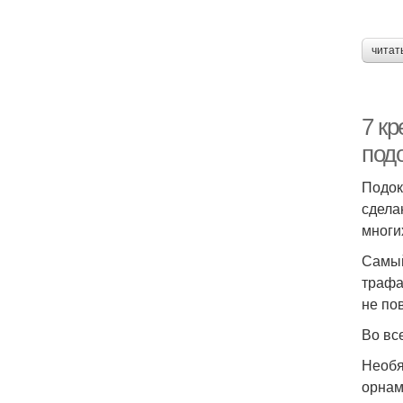
читат
7 к
под
Подок
сдела
многи
Самый
трафа
не по
Во вс
Необя
орнам