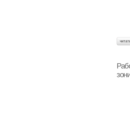
читат
Рабо
зон