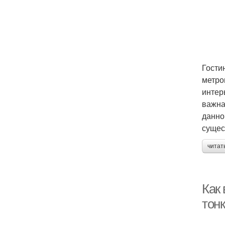
Гости
метро
интер
важна
данно
сущес
читат
Как 
тон