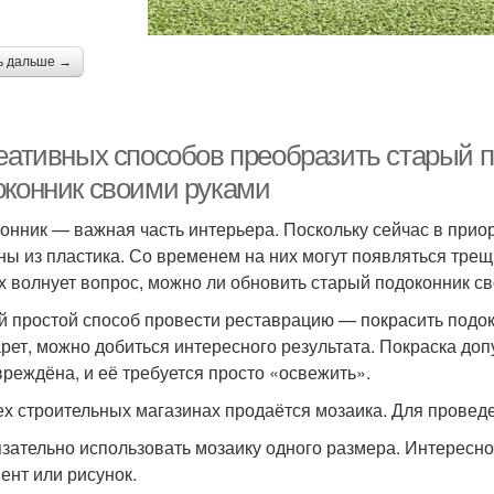
ь дальше →
реативных способов преобразить старый п
оконник своими руками
онник — важная часть интерьера. Поскольку сейчас в приор
ны из пластика. Со временем на них могут появляться трещи
х волнует вопрос, можно ли обновить старый подоконник сво
 простой способ провести реставрацию — покрасить подок
рет, можно добиться интересного результата. Покраска допу
вреждёна, и её требуется просто «освежить».
ех строительных магазинах продаётся мозаика. Для провед
зательно использовать мозаику одного размера. Интересно
ент или рисунок.