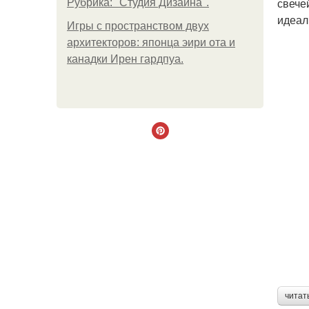
свече
Рубрика: "Студия Дизайна".
идеал
Игры с пространством двух
архитекторов: японца эири ота и
канадки Ирен гардпуа.
читат