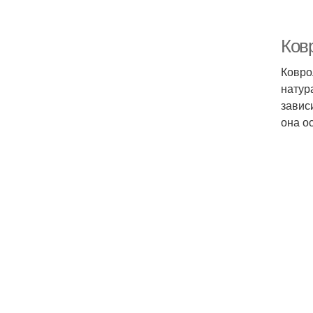
Ков
Ковро
натур
завис
она о