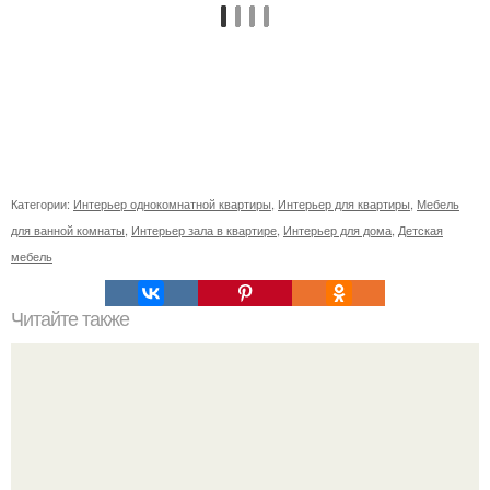
Категории:
Интерьер однокомнатной квартиры
,
Интерьер для квартиры
,
Мебель
для ванной комнаты
,
Интерьер зала в квартире
,
Интерьер для дома
,
Детская
мебель
Читайте также