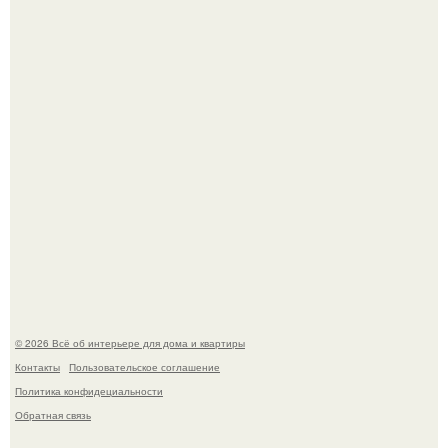
Литературная Москва. Дома - музеи писателей.
Это жилой комплекс в Париже, в пригороде нуази - ле -
гран.
© 2026 Всё об интерьере для дома и квартиры
Контакты
Пользовательское соглашение
Политика конфидециальности
Обратная связь