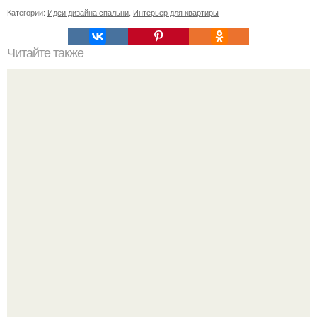
Категории:
Идеи дизайна спальни
,
Интерьер для квартиры
Читайте также
Здесь будет сад: 10 лучших растений для малогабаритки.