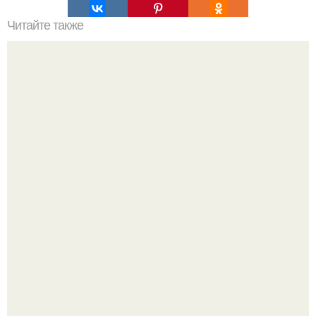
Читайте также
Как поставить кровать в спальне. Влияние обстановки на
сон
В этом просторном пентхаусе с шестью спальнями