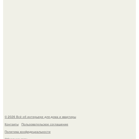
Привет всем дизайнерам интерьеров и не только!
5 ошибок в планировке, из-за которых вы теряете метры.
© 2026 Всё об интерьере для дома и квартиры
Контакты
Пользовательское соглашение
Политика конфидециальности