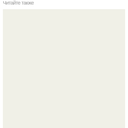
Читайте также
Поделки на Новый год в детский сад 2024.
Привет всем дизайнерам интерьеров и не только!