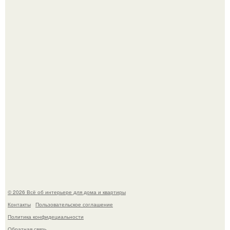
"Ух, Заморочился же Дизайнер", - подумала я, когда
зашла в кафе - бар "слезы березы".
Стало интересно поучаствовать в этом флешмобе -
Artvsartist, хоть он не совсем про рукоделие, а больше
про живопись, рисунок.
© 2026 Всё об интерьере для дома и квартиры
Контакты
Пользовательское соглашение
Политика конфидециальности
Обратная связь