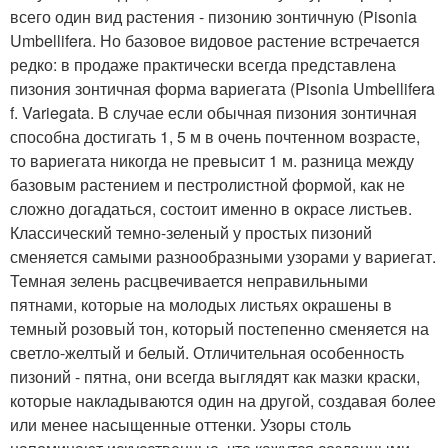
всего один вид растения - пизонию зонтичную (Pisonia
Umbellifera. Но базовое видовое растение встречается
редко: в продаже практически всегда представлена
пизония зонтичная форма вариегата (Pisonia Umbellifera
f. Variegata. В случае если обычная пизония зонтичная
способна достигать 1, 5 м в очень почтенном возрасте,
то вариегата никогда не превысит 1 м. разница между
базовым растением и пестролистной формой, как не
сложно догадаться, состоит именно в окрасе листьев.
Классический темно-зеленый у простых пизоний
сменяется самыми разнообразными узорами у вариегат.
Темная зелень расцвечивается неправильными
пятнами, которые на молодых листьях окрашены в
темный розовый тон, который постепенно сменяется на
светло-желтый и белый. Отличительная особенность
пизоний - пятна, они всегда выглядят как мазки краски,
которые накладываются один на другой, создавая более
или менее насыщенные оттенки. Узоры столь