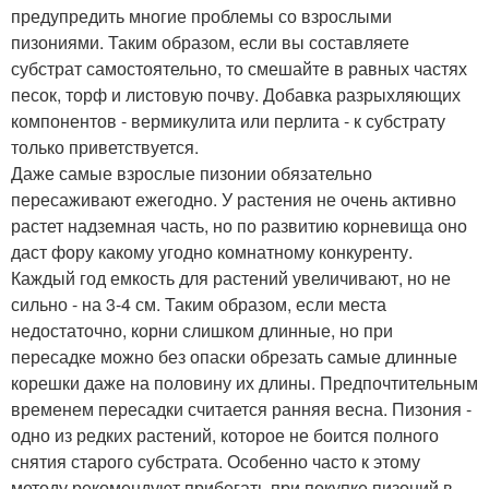
предупредить многие проблемы со взрослыми
пизониями. Таким образом, если вы составляете
субстрат самостоятельно, то смешайте в равных частях
песок, торф и листовую почву. Добавка разрыхляющих
компонентов - вермикулита или перлита - к субстрату
только приветствуется.
Даже самые взрослые пизонии обязательно
пересаживают ежегодно. У растения не очень активно
растет надземная часть, но по развитию корневища оно
даст фору какому угодно комнатному конкуренту.
Каждый год емкость для растений увеличивают, но не
сильно - на 3-4 см. Таким образом, если места
недостаточно, корни слишком длинные, но при
пересадке можно без опаски обрезать самые длинные
корешки даже на половину их длины. Предпочтительным
временем пересадки считается ранняя весна. Пизония -
одно из редких растений, которое не боится полного
снятия старого субстрата. Особенно часто к этому
методу рекомендуют прибегать при покупке пизоний в