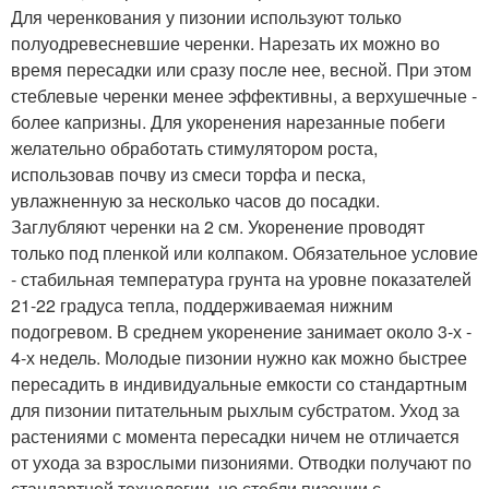
Для черенкования у пизонии используют только
полуодревесневшие черенки. Нарезать их можно во
время пересадки или сразу после нее, весной. При этом
стеблевые черенки менее эффективны, а верхушечные -
более капризны. Для укоренения нарезанные побеги
желательно обработать стимулятором роста,
использовав почву из смеси торфа и песка,
увлажненную за несколько часов до посадки.
Заглубляют черенки на 2 см. Укоренение проводят
только под пленкой или колпаком. Обязательное условие
- стабильная температура грунта на уровне показателей
21-22 градуса тепла, поддерживаемая нижним
подогревом. В среднем укоренение занимает около 3-х -
4-х недель. Молодые пизонии нужно как можно быстрее
пересадить в индивидуальные емкости со стандартным
для пизонии питательным рыхлым субстратом. Уход за
растениями с момента пересадки ничем не отличается
от ухода за взрослыми пизониями. Отводки получают по
стандартной технологии, но стебли пизонии с