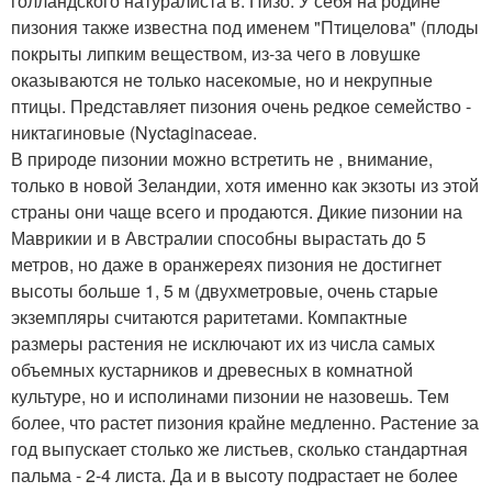
голландского натуралиста в. Пизо. У себя на родине
пизония также известна под именем "Птицелова" (плоды
покрыты липким веществом, из-за чего в ловушке
оказываются не только насекомые, но и некрупные
птицы. Представляет пизония очень редкое семейство -
никтагиновые (Nyctaginaceae.
В природе пизонии можно встретить не , внимание,
только в новой Зеландии, хотя именно как экзоты из этой
страны они чаще всего и продаются. Дикие пизонии на
Маврикии и в Австралии способны вырастать до 5
метров, но даже в оранжереях пизония не достигнет
высоты больше 1, 5 м (двухметровые, очень старые
экземпляры считаются раритетами. Компактные
размеры растения не исключают их из числа самых
объемных кустарников и древесных в комнатной
культуре, но и исполинами пизонии не назовешь. Тем
более, что растет пизония крайне медленно. Растение за
год выпускает столько же листьев, сколько стандартная
пальма - 2-4 листа. Да и в высоту подрастает не более