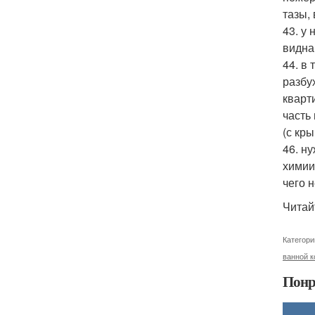
тазы,
43. у
видна
44. в 
разбу
кварт
часть
(с кр
46. н
химии
чего 
Читай
Категори
ванной 
Понр