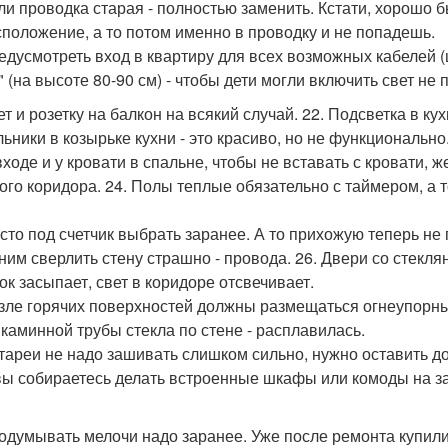
сли проводка старая - полностью заменить. Кстати, хорошо 
сположение, а то потом именно в проводку и не попадешь.
редусмотреть вход в квартиру для всех возможных кабелей (
 (на высоте 80-90 см) - чтобы дети могли включить свет не 
вет и розетку на балкон на всякий случай. 22. Подсветка в 
льники в козырьке кухни - это красиво, но не функциональн
 входе и у кровати в спальне, чтобы не вставать с кровати, 
ого коридора. 24. Полы теплые обязательно с таймером, а т
есто под счетчик выбрать заранее. А то прихожую теперь не
 ним сверлить стену страшно - провода. 26. Двери со стекл
ок засыпает, свет в коридоре отсвечивает.
озле горячих поверхностей должны размещаться огнеупорн
 каминной трубы стекла по стене - расплавилась.
атареи не надо зашивать слишком сильно, нужно оставить до
вы собираетесь делать встроенные шкафы или комоды на за
родумывать мелочи надо заранее. Уже после ремонта купили