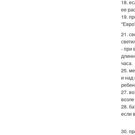
18. е
ее ра
19. п
"Евро"
21. с
свети
- при
длинн
часа.
25. м
и над
ребен
27. в
возле
28. б
если 
30. п