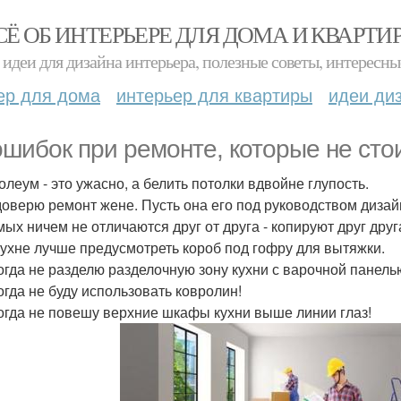
СЁ ОБ ИНТЕРЬЕРЕ ДЛЯ ДОМА И КВАРТИ
идеи для дизайна интерьера, полезные советы, интересны
ер для дома
интерьер для квартиры
идеи ди
ошибок при ремонте, которые не сто
олеум - это ужасно, а белить потолки вдвойне глупость.
 доверю ремонт жене. Пусть она его под руководством дизай
мых ничем не отличаются друг от друга - копируют друг друга
 кухне лучше предусмотреть короб под гофру для вытяжки.
когда не разделю разделочную зону кухни с варочной панель
когда не буду использовать ковролин!
когда не повешу верхние шкафы кухни выше линии глаз!