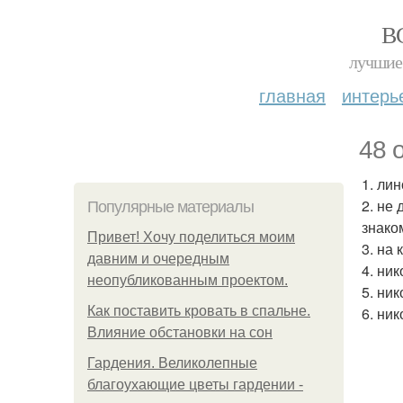
В
лучшие 
главная
интерь
48 
1. лин
2. не
Популярные материалы
знако
Привет! Хочу поделиться моим
3. на
давним и очередным
4. ни
неопубликованным проектом.
5. ни
Как поставить кровать в спальне.
6. ни
Влияние обстановки на сон
Гардения. Великолепные
благоухающие цветы гардении -