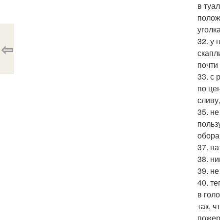
в туа
полож
уголка
32. у
⇦
скапл
почти
33. с
по це
сливу,
35. н
польз
обора
37. н
38. н
39. не
40. т
в гол
так, 
пожер