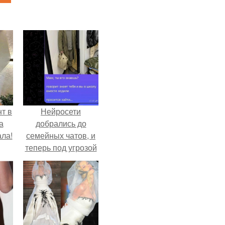
т в
Нейросети
а
добрались до
ла!
семейных чатов, и
теперь под угрозой
мамины нервы.