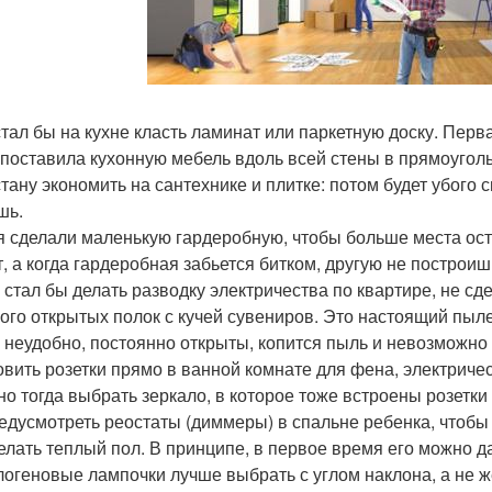
 стал бы на кухне класть ламинат или паркетную доску. Перва
я поставила кухонную мебель вдоль всей стены в прямоуголь
 стану экономить на сантехнике и плитке: потом будет убого
шь.
ря сделали маленькую гардеробную, чтобы больше места ост
т, а когда гардеробная забьется битком, другую не построи
е стал бы делать разводку электричества по квартире, не с
ного открытых полок с кучей сувениров. Это настоящий пылес
 неудобно, постоянно открыты, копится пыль и невозможно
овить розетки прямо в ванной комнате для фена, электриче
 но тогда выбрать зеркало, в которое тоже встроены розетки
редусмотреть реостаты (диммеры) в спальне ребенка, чтобы 
делать теплый пол. В принципе, в первое время его можно д
алогеновые лампочки лучше выбрать с углом наклона, а не 