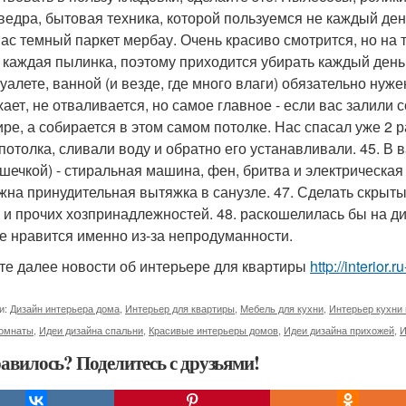
 ведра, бытовая техника, которой пользуемся не каждый день
 нас темный паркет мербау. Очень красиво смотрится, но на
 каждая пылинка, поэтому приходится убирать каждый день
туалете, ванной (и везде, где много влаги) обязательно нуж
хает, не отваливается, но самое главное - если вас залили
ире, а собирается в этом самом потолке. Нас спасал уже 2
 потолка, сливали воду и обратно его устанавливали. 45. 
ышечкой) - стиральная машина, фен, бритва и электрическа
ужна принудительная вытяжка в санузле. 47. Сделать скрыты
 и прочих хозпринадлежностей. 48. раскошелилась бы на ди
не нравится именно из-за непродуманности.
те далее новости об интерьере для квартиры
http://interior.
и:
Дизайн интерьера дома
,
Интерьер для квартиры
,
Мебель для кухни
,
Интерьер кухни 
комнаты
,
Идеи дизайна спальни
,
Красивые интерьеры домов
,
Идеи дизайна прихожей
,
И
авилось? Поделитесь с друзьями!