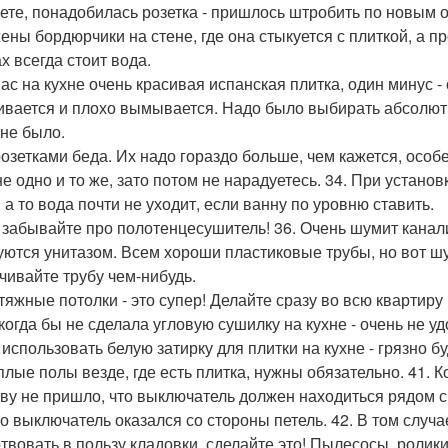
лете, понадобилась розетка - пришлось штробить по новым 
ены бордюрчики на стене, где она стыкуется с плиткой, а п
х всегда стоит вода.
 нас на кухне очень красивая испанская плитка, один минус -
ивается и плохо вымывается. Надо было выбирать абсолютн
 не было.
 розетками беда. Их надо гораздо больше, чем кажется, осо
не одно и то же, зато потом не нарадуетесь. 34. При устано
 а то вода почти не уходит, если ванну по уровню ставить.
е забывайте про полотенцесушитель! 36. Очень шумит канал
уются унитазом. Всем хороши пластиковые трубы, но вот шу
чивайте трубу чем-нибудь.
атяжные потолки - это супер! Делайте сразу во всю квартиру 
икогда бы не сделала угловую сушилку на кухне - очень не уд
 использовать белую затирку для плитки на кухне - грязно б
еплые полы везде, где есть плитка, нужны обязательно. 41.
ову не пришло, что выключатель должен находиться рядом с
что выключатель оказался со стороны петель. 42. В том случа
твовать в пользу кладовки, сделайте это! Пылесосы, ролики