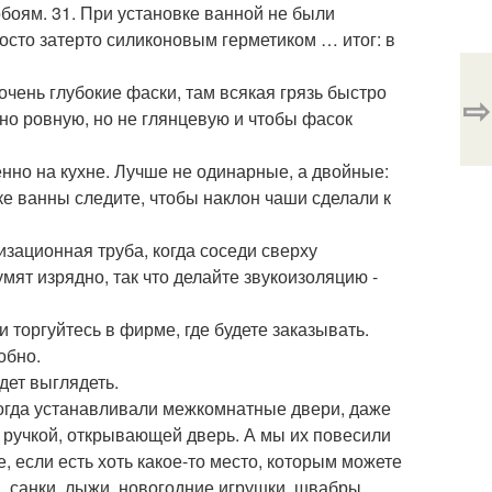
обоям. 31. При установке ванной не были
росто затерто силиконовым герметиком … итог: в
 очень глубокие фаски, там всякая грязь быстро
⇨
о ровную, но не глянцевую и чтобы фасок
бенно на кухне. Лучше не одинарные, а двойные:
вке ванны следите, чтобы наклон чаши сделали к
изационная труба, когда соседи сверху
мят изрядно, так что делайте звукоизоляцию -
и торгуйтесь в фирме, где будете заказывать.
обно.
удет выглядеть.
 Когда устанавливали межкомнатные двери, даже
 ручкой, открывающей дверь. А мы их повесили
е, если есть хоть какое-то место, которым можете
, санки, лыжи, новогодние игрушки, швабры,