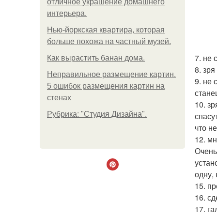
отличное украшение домашнего
интерьера.
Нью-йоркская квартира, которая
больше похожа на частный музей.
7. не
Как вырастить банан дома.
8. зр
Неправильное размещение картин.
9. не
5 ошибок размещения картин на
стане
стенах
10. з
Рубрика: "Студия Дизайна".
спасу
что н
12. м
Очень
устан
одну,
15. п
16. с
17. г