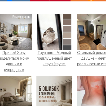
Привет! Хочу
Тауп цвет. Модный
Стильный ремон
поделиться моим
приглушенный цвет
двушке - мечт
давним и
- тауп (таупе.
реальностью ста
очередным
еопубликованным
проектом.