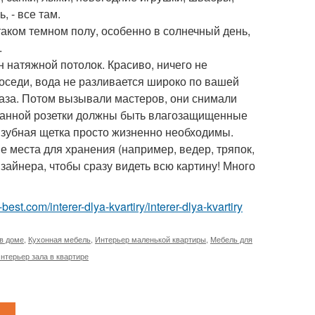
, - все там.
 таком темном полу, особенно в солнечный день,
.
ен натяжной потолок. Красиво, ничего не
 соседи, вода не разливается широко по вашей
 раза. Потом вызывали мастеров, они снимали
В ванной розетки должны быть влагозащищенные
я зубная щетка просто жизненно необходимы.
е места для хранения (например, ведер, тряпок,
зайнера, чтобы сразу видеть всю картину! Много
ru-best.com/interer-dlya-kvartiry/interer-dlya-kvartiry
в доме
,
Кухонная мебель
,
Интерьер маленькой квартиры
,
Мебель для
нтерьер зала в квартире