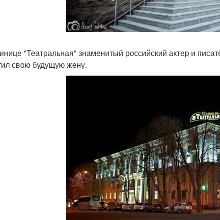
тинице "Театральная" знаменитый российский актер и писа
тил свою будущую жену.