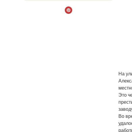
На ул
Алекс
местн
Это ч
прест
завод
Во вр
удало
работ