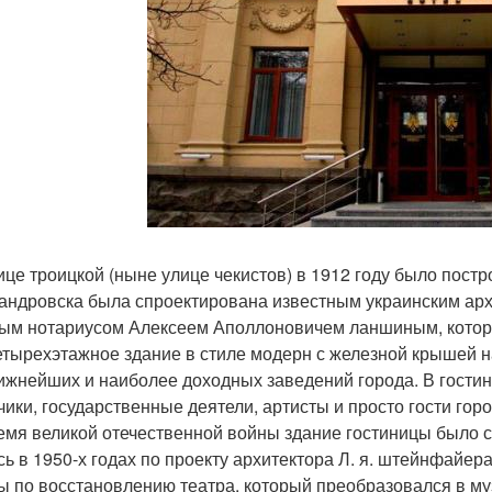
ице троицкой (ныне улице чекистов) в 1912 году было постр
андровска была спроектирована известным украинским арх
ым нотариусом Алексеем Аполлоновичем ланшиным, которы
етырехэтажное здание в стиле модерн с железной крышей н
ижнейших и наиболее доходных заведений города. В гостин
чики, государственные деятели, артисты и просто гости горо
емя великой отечественной войны здание гостиницы было 
сь в 1950-х годах по проекту архитектора Л. я. штейнфайер
ы по восстановлению театра, который преобразовался в му