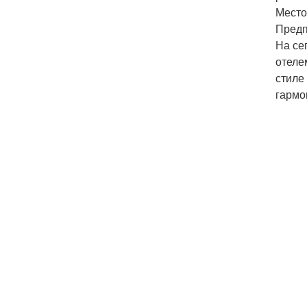
Место
Предп
На се
отеле
стиле
гармо