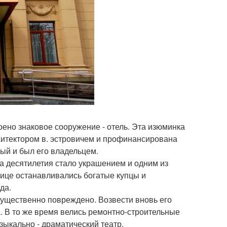
оено знаковое сооружение - отель. Эта изюминка
итектором в. эстровичем и профинансирована
й и был его владельцем.
а десятилетия стало украшением и одним из
ице останавливались богатые купцы и
да.
существенно повреждено. Возвести вновь его
а. В то же время велись ремонтно-строительные
зыкально - драматический театр.