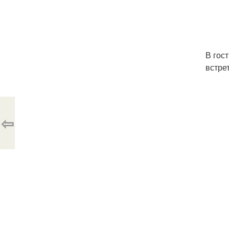
В гос
встре
⇦