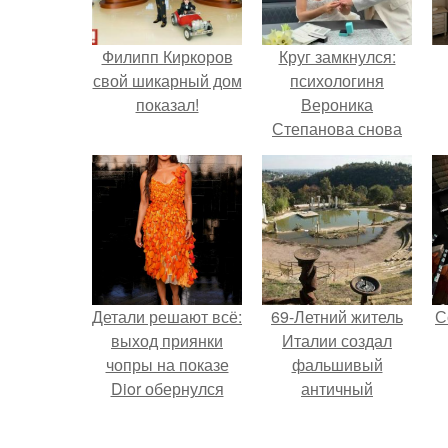
Филипп Киркоров
Круг замкнулся:
свой шикарный дом
психологиня
показал!
Вероника
Степанова снова
вышла замуж за
собственного
бывшего мужа.
Детали решают всё:
69-Летний житель
С
выход приянки
Италии создал
чопры на показе
фальшивый
Dior обернулся
античный
шквалом критики
амфитеатр и
из-за небрежного
долгое время