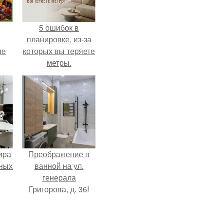
5 ошибок в
планировке, из-за
не
которых вы теряете
метры.
ира
Преображение в
тных
ванной на ул.
генерала
Григорова, д. 36!