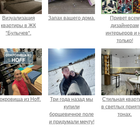
Визуализация
Запах вашего дома.
Привет всем
квартиры в ЖК
дизайнерам
"Булычев".
интерьеров и 
только!
окровища из Hoff.
Три года назад мы
Стильная кварт
купили
в светлых прия
борщевичное поле
тонах.
и придумали мечту!