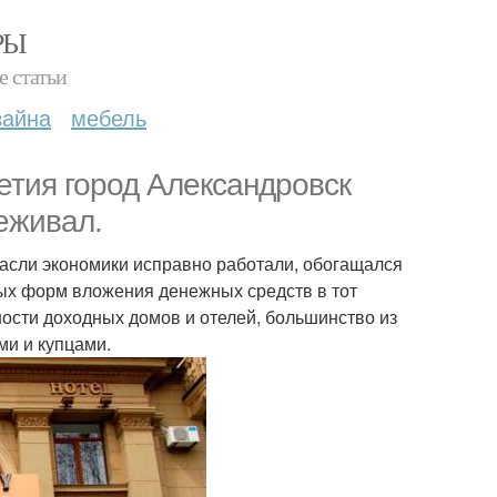
РЫ
е статьи
зайна
мебель
етия город Александровск
еживал.
расли экономики исправно работали, обогащался
ных форм вложения денежных средств в тот
ности доходных домов и отелей, большинство из
и и купцами.