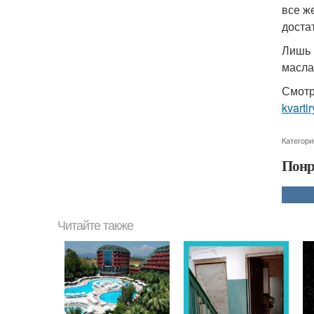
все ж
доста
Лишь 
масла
Смотр
kvartir
Категори
Понр
Читайте также