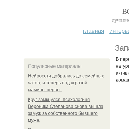
В
лучшие 
главная
интерь
Зап
В пер
натур
Популярные материалы
актив
Нейросети добрались до семейных
домаш
чатов, и теперь под угрозой
мамины нервы.
Круг замкнулся: психологиня
Вероника Степанова снова вышла
замуж за собственного бывшего
мужа.