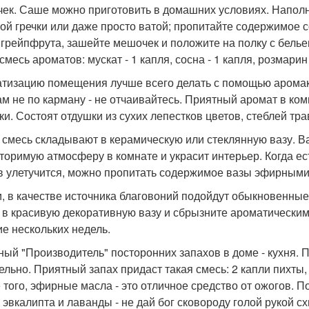
ек. Саше можно приготовить в домашних условиях. Наполн
ой гречки или даже просто ватой; пропитайте содержимое со
 грейпфрута, зашейте мешочек и положите на полку с бель
смесь ароматов: мускат - 1 капля, сосна - 1 капля, розмарин 
тизацию помещения лучше всего делать с помощью аромакур
ам не по карману - не отчаивайтесь. Приятный аромат в ко
ки. Состоят отдушки из сухих лепестков цветов, стеблей тр
 смесь складывают в керамическую или стеклянную вазу. Ва
торимую атмосферу в комнате и украсит интерьер. Когда е
в улетучится, можно пропитать содержимое вазы эфирными
и, в качестве источника благовоний подойдут обыкновенн
 в красивую декоративную вазу и сбрызните ароматически
ие нескольких недель.
ный "Производитель" посторонних запахов в доме - кухня. 
ельно. Приятный запах придаст такая смесь: 2 капли пихты, 
 того, эфирные масла - это отличное средство от ожогов. 
 эвкалипта и лаванды - не дай бог сковороду голой рукой сх