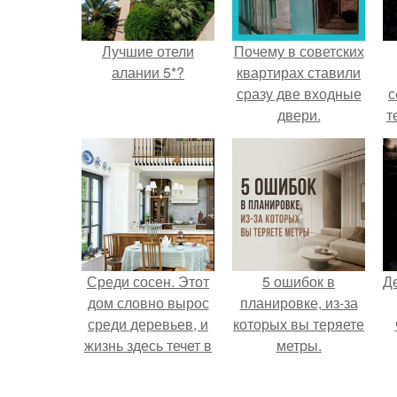
Лучшие отели
Почему в советских
алании 5*?
квартирах ставили
сразу две входные
с
двери.
т
Среди сосен. Этот
5 ошибок в
Д
дом словно вырос
планировке, из-за
среди деревьев, и
которых вы теряете
жизнь здесь течет в
метры.
собственном ритме
- спокойно, без