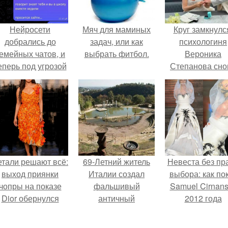
Нейросети
Мяч для маминых
Круг замкнулс
добрались до
задач, или как
психологиня
емейных чатов, и
выбрать фитбол.
Вероника
еперь под угрозой
Степанова сно
мамины нервы.
вышла замуж 
собственног
бывшего мужа
етали решают всё:
69-Летний житель
Невеста без пр
выход приянки
Италии создал
выбора: как по
чопры на показе
фальшивый
Samuel Cirnan
Dior обернулся
античный
2012 года
шквалом критики
амфитеатр и
превратил под
из-за небрежного
долгое время
в манифест про