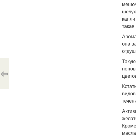
мешоч
шелух
капли
такая 
Арома
она в
отдуш
Такую
непов
⇦
цвето
Кстат
видов
течен
Актив
желат
Кроме
масла