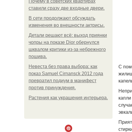
Почему в советских квартирах
ставили сразу две входные двери.
В сети продолжают обсуждать
изменения во внешности актрисы.
Детали решают всё: выход приянки
чопры на показе Dior обернулся
шквалом критики из-за небрежного
пошива.
С пом
Невеста без права выбора: как
жилищ
показ Samuel Cirnansck 2012 года
капел
превратил подиум в манифест
против принуждения.
Непри
капли 
Растения как украшения интерьера.
случа
эвкал
Прият
стирк