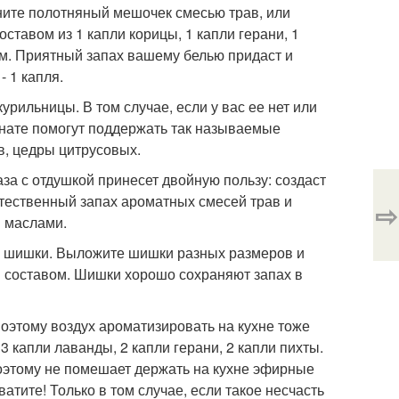
ите полотняный мешочек смесью трав, или
ставом из 1 капли корицы, 1 капли герани, 1
ем. Приятный запах вашему белью придаст и
- 1 капля.
ильницы. В том случае, если у вас ее нет или
мнате помогут поддержать так называемые
ав, цедры цитрусовых.
за с отдушкой принесет двойную пользу: создаст
стественный запах ароматных смесей трав и
⇨
 маслами.
ые шишки. Выложите шишки разных размеров и
м составом. Шишки хорошо сохраняют запах в
Поэтому воздух ароматизировать на кухне тоже
3 капли лаванды, 2 капли герани, 2 капли пихты.
Поэтому не помешает держать на кухне эфирные
ватите! Только в том случае, если такое несчасть