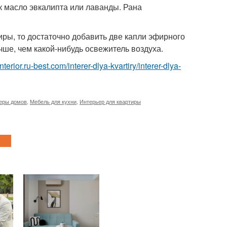
к масло эвкалипта или лаванды. Рана
иры, то достаточно добавить две капли эфирного
ше, чем какой-нибудь освежитель воздуха.
/interior.ru-best.com/interer-dlya-kvartiry/interer-dlya-
еры домов
,
Мебель для кухни
,
Интерьер для квартиры