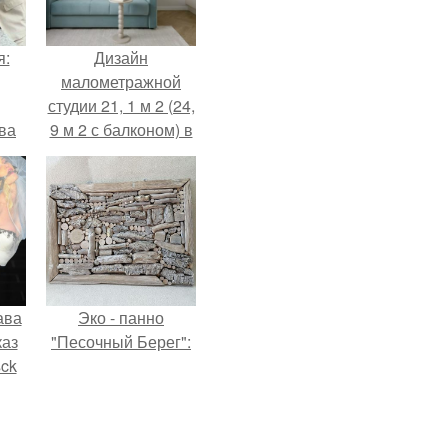
я:
Дизайн
малометражной
студии 21, 1 м 2 (24,
ва
9 м 2 с балконом) в
за
Краснодаре.
о
.
ава
Эко - панно
каз
"Песочный Берег":
sck
иум
тив