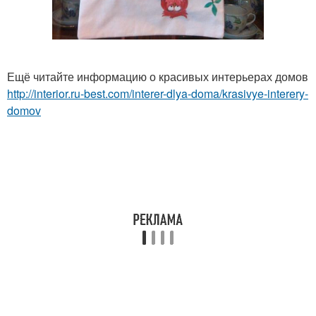
Ещё читайте информацию о красивых интерьерах домов
http://interior.ru-best.com/interer-dlya-doma/krasivye-interery-
domov