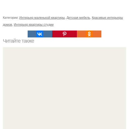
Категории:
Интерьер маленькой квартиры
,
Детская мебель
,
Красивые интерьеры
домов
,
Интерьер квартиры студии
Читайте также
Monstax. После всего произошедшего в этот день, ты
начала осознавать, что влюбилась в своего учителя.