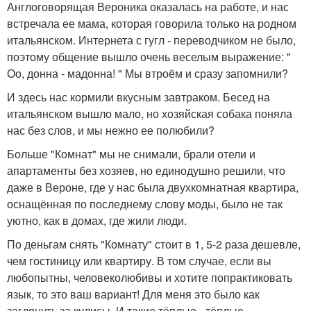
Англоговорящая Вероника оказалась на работе, и нас
встречала ее мама, которая говорила только на родном
итальянском. Интернета с гугл - переводчиком не было,
поэтому общение вышло очень веселым выражение: "
Оо, донна - мадонна! " Мы втроём и сразу запомнили?
И здесь нас кормили вкусным завтраком. Бесед на
итальянском вышло мало, но хозяйская собака поняла
нас без слов, и мы нежно ее полюбили?
Больше "Комнат" мы не снимали, брали отели и
апартаменты без хозяев, но единодушно решили, что
даже в Вероне, где у нас была двухкомнатная квартира,
оснащённая по последнему слову моды, было не так
уютно, как в домах, где жили люди.
По деньгам снять "Комнату" стоит в 1, 5-2 раза дешевле,
чем гостиницу или квартиру. В том случае, если вы
любопытны, человеколюбивы и хотите попрактиковать
язык, то это ваш вариант! Для меня это было как
заглянуть за кулисы. И такие тёплые - тёплые