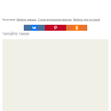
Категории:
Мебель диваны
,
Стили интерьеров квартир
,
Мебель для гостиной
Читайте также
Деревянные лестницы. Проектирование лестниц -
архиважный этап в строительстве любого здания.