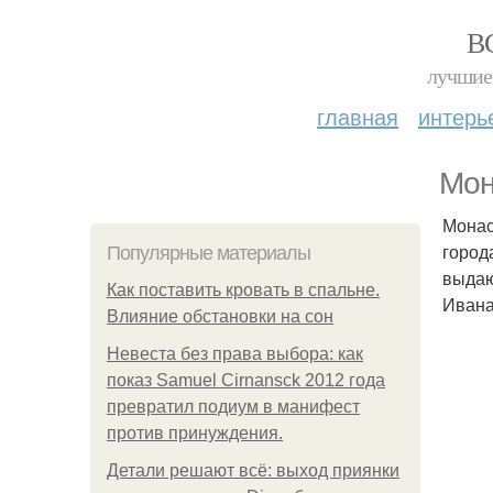
В
лучшие 
главная
интерь
Мона
Монас
город
Популярные материалы
выдаю
Как поставить кровать в спальне.
Ивана
Влияние обстановки на сон
Невеста без права выбора: как
показ Samuel Cirnansck 2012 года
превратил подиум в манифест
против принуждения.
Детали решают всё: выход приянки