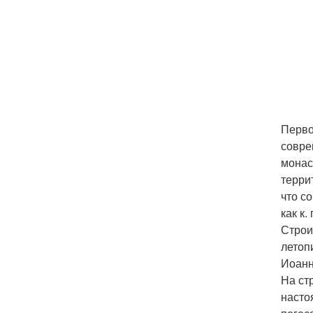
Перво
совре
монас
терри
что с
как к.
Строи
летоп
Иоанн
На ст
насто