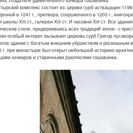
яна, создателя удивительного хачкара гошаванка.
тырский комплекс состоит из: церкви сурб аствацацин 1196 
денной в 1241 г., притвора, сооруженного в 1203 г., книгохр
 школы Xiii ст., галереи Xiii ст. И часовни Xiii ст. Все з
ическом стиле, придерживаясь всех традиций эпохи - с кре
оек особый интерес вызывает церковь сурб Григор лусаво
атое здание с богатым внешним убранством и роскошным 
2 г. при монастыре был открыт небольшой историко-архит
цами хачкаров и старинными рукописями гошаванка.