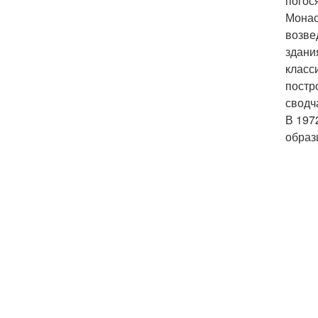
погос
Монас
возве
здания
класс
постр
сводч
В 197
образ