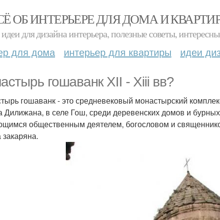
СЁ ОБ ИНТЕРЬЕРЕ ДЛЯ ДОМА И КВАРТИ
идеи для дизайна интерьера, полезные советы, интересны
ер для дома
интерьер для квартиры
идеи ди
стырь гошаванк XII - Xiii вв?
тырь гошаванк - это средневековый монастырский комплекс X
а Дилижана, в селе Гош, среди деревенских домов и бурны
щимся общественным деятелем, богословом и священнико
 закаряна.