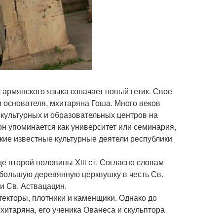
с армянского языка означает новый гетик. Свое
и основателя, мхитаряна Гоша. Много веков
культурных и образовательных центров на
он упоминается как университет или семинария,
акие известные культурные деятели республики
це второй половины Xiii ст. Согласно словам
ебольшую деревянную церквушку в честь Св.
ви Св. Аствацацин.
екторы, плотники и каменщики. Однако до
хитаряна, его ученика Ованеса и скульптора