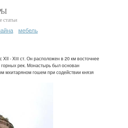
РЫ
е статьи
зайна
мебель
II - Xiii ст. Он расположен в 20 км восточнее
х горных рек. Монастырь был основан
м мхитаряном гошем при содействии князя