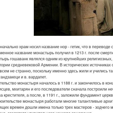
начально храм носил название нор - гетик, что в переводе 
менное название монастырь получил в 1213 г. после смерт
тырь гошаванк являлся одним из крупнейших религиозных, 
тории средневековой Армении. В исторических источниках 
овсем не странно, поскольку именно здесь жили и учились т
 гандзакеци и в. вардапет.
тельство монастыря началось в 1188 г. и закончилось в кон
исцев, мхитарян и его последователи сначала построили н
а крестителя, а после, в 1191 г., заложили фундамент церк
роительстве монастыря работали многие талантливые архит
ящих времен дошли имена только трех мастеров - зодчего м