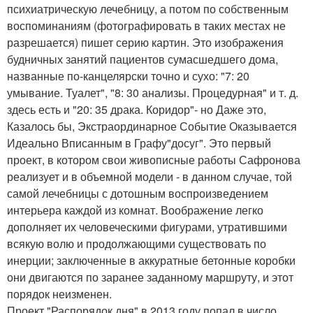
психиатрическую лечебницу, а потом по собственным
воспоминаниям (фотографировать в таких местах не
разрешается) пишет серию картин. Это изображения
будничных занятий пациентов сумасшедшего дома,
названные по-канцелярски точно и сухо: "7: 20
умывание. Туалет", "8: 30 анализы. Процедурная" и т. д.
здесь есть и "20: 35 драка. Коридор"- но Даже это,
Казалось бы, Экстраординарное Событие Оказывается
Идеально Вписанным в Графу"досуг". Это первый
проект, в котором свои живописные работы Сафронова
реализует и в объемной модели - в данном случае, той
самой лечебницы с дотошным воспроизведением
интерьера каждой из комнат. Воображение легко
дополняет их человеческими фигурами, утратившими
всякую волю и продолжающими существовать по
инерции; заключенные в аккуратные бетонные коробки
они двигаются по заранее заданному маршруту, и этот
порядок неизменен.
Проект "Распорядок дня" в 2013 году попал в число