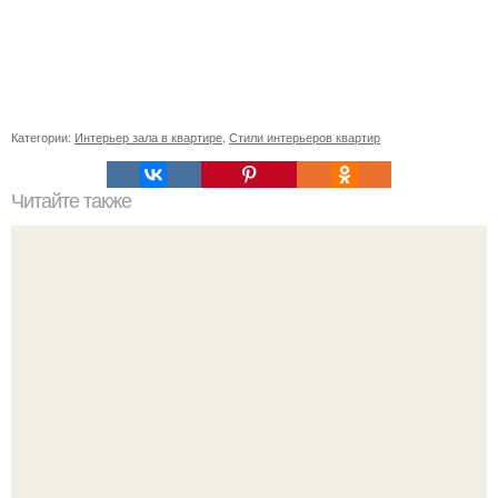
Категории:
Интерьер зала в квартире
,
Стили интерьеров квартир
Читайте также
В последнее время мне очень нравится наводить
красоту в доме.