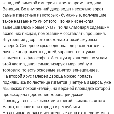
западной римской империи какое-то время входила
Венеция. Во внутренний двор ведет несколько ворот,
самые известные из которых - бумажные, получившие
такое название то ли от того, что на них некогда
вывешивались новые указы, то ли благодаря сидевшим
возле них писцам, помогавшим составлять прошения.
Внутренний двор - это несколько этажей ажурных
галерей. Северное крыло дворца, где располагались
личные апартаменты дожей, украшено статуями
знаменитых философов. А статуи архангелов по углам
этой части здания символизируют мир, войну и
торговлю, то есть основные занятия венецианцев.
На второй ярус галереи дворца можно попасть,
поднявшись по лестнице гигантов (Нептуна и марса, уже
языческих покровителей), на верхней площадке которой
происходила церемония коронации дожей.
Повсюду - львы с крыльями и книгой - символ святого
марка, покровителя города и республики.
Но львиные морды и искаженные лица с отверстиями в