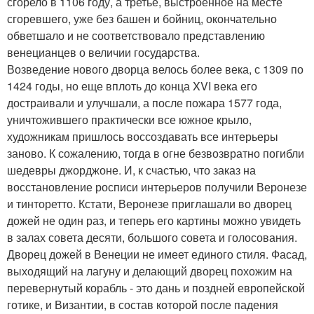
сгорело в 1106 году, а третье, выстроенное на месте
сгоревшего, уже без башен и бойниц, окончательно
обветшало и не соответствовало представлению
венецианцев о величии государства.
Возведение нового дворца велось более века, с 1309 по
1424 годы, но еще вплоть до конца XVI века его
достраивали и улучшали, а после пожара 1577 года,
уничтожившего практически все южное крыло,
художникам пришлось воссоздавать все интерьеры
заново. К сожалению, тогда в огне безвозвратно погибли
шедевры джорджоне. И, к счастью, что заказ на
восстановление росписи интерьеров получили Веронезе
и тинторетто. Кстати, Веронезе приглашали во дворец
дожей не один раз, и теперь его картины можно увидеть
в залах совета десяти, большого совета и голосования.
Дворец дожей в Венеции не имеет единого стиля. Фасад,
выходящий на лагуну и делающий дворец похожим на
перевернутый корабль - это дань и поздней европейской
готике, и Византии, в состав которой после падения